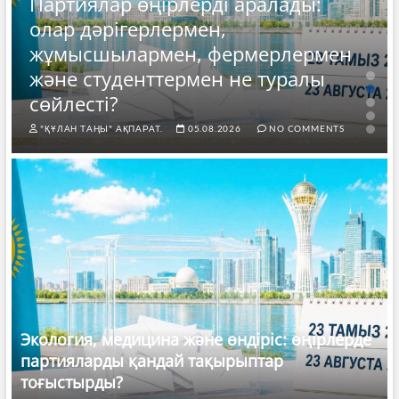
Партиялар өңірлерді аралады:
олар дәрігерлермен,
жұмысшылармен, фермерлермен
және студенттермен не туралы
сөйлесті?
"ҚҰЛАН ТАҢЫ" АҚПАРАТ.
05.08.2026
NO COMMENTS
Экология, медицина және өндіріс: өңірлерде
партияларды қандай тақырыптар
тоғыстырды?