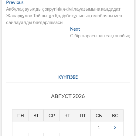
Навигация
Previous
Previous
post:
Ақбұлақ ауылдық округінің әкімі лауазымына кандидат
по
Жапарқұлов Тойшығұл Қадірбекұлының өмірбаяны мен
записям
сайлауалды бағдарламасы
Next
Next
post:
Сібір жарасынан сақтанайық
КҮНТІЗБЕ
АВГУСТ 2026
ПН
ВТ
СР
ЧТ
ПТ
СБ
ВС
1
2