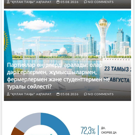
"ҚҰЛАН ТАҢЫ" АҚПАРАТ.
05.08.2026
NO COMMENTS
Партиялар өңірлерді аралады: олар
дәрігерлермен, жұмысшылармен,
фермерлермен және студенттермен не
туралы сөйлесті?
"ҚҰЛАН ТАҢЫ" АҚПАРАТ.
05.08.2026
NO COMMENTS