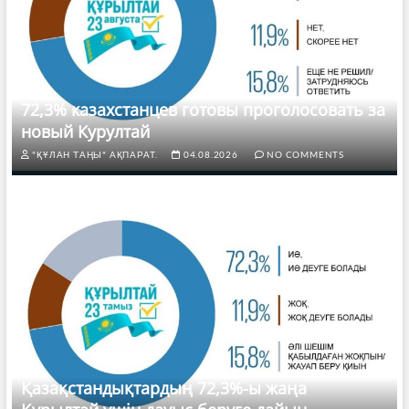
72,3% казахстанцев готовы проголосовать за
новый Курултай
"ҚҰЛАН ТАҢЫ" АҚПАРАТ.
04.08.2026
NO COMMENTS
Қазақстандықтардың 72,3%-ы жаңа