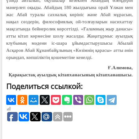
үзінді айтылып, оқушылар кезекпен Абайдың өлеңдерін
мәнерлеп оқыды. Абайдың 180 жылдығына орай Ұлжан мен
жас Абай туралы сахналық көрініс және Абай мұрасын,
нақыл сөздерін, философиялық ой-толғауларын насихаттау
мақсатында бейнеролик көрсетілді. «Ғаламның жыр данасы»
атты кітап көрмесіне шолу жасалды. Жаңатұрмыс ауылдық
клубының мәдени іс-шара ұйымдастырушысы Абылай
Асқаров Абай Құнанбайұлының «Көзімнің қарасы» атты әнін
орындап, көпшіліктің қошеметіне кенелді.
Ғ.Алимова,
Қарақыстақ ауылдық кітапханасының кітапханашысы.
Поделиться ссылкой: