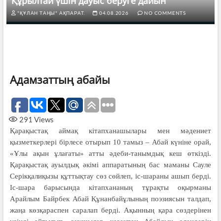
Құрылтай үшін дауыс беруге дайын
"ҚҰЛАН ТАҢЫ" АҚПАРАТ.
04.08.2026
NO COMMENTS
Адамзаттың абайы
291
Views
Қарақыстақ аймақ кітапханашылары мен мәдениет
қызметкерлері бірлесе отырып 10 тамыз – Абай күніне орай,
«Ұлы ақын ұлағаты» атты әдеби-танымдық кеш өткізді.
Қарақыстақ ауылдық әкімі аппаратының бас маманы Сауле
Серікқалиқызы құттықтау сөз сөйлеп, іс-шараны ашып берді.
Іс-шара барысында кітапхананың тұрақты оқырманы
Арайлым Байрбек Абай Құнанбайұлының поэзиясын талдап,
жаңа көзқараспен саралап берді. Ақынның қара сөздерінен