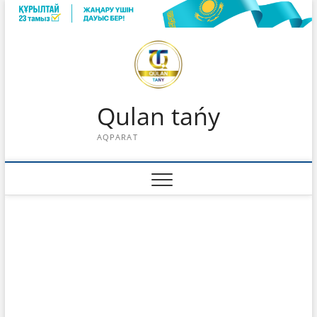
Skip
to
content
Qulan tańy
AQPARAT