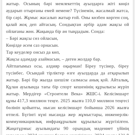
жатыр. Осының бәрі мемлекеттің ауылдарға жіті көңіл
аударып отырғаны емей немене? Түсінемін, жасалмай жатса,
бір сәрі. Жұмыс жасалып жатыр ғой. Оны көзбен көрген соң,
қалай жоқ деп айтасың. Сондықтан әрбір адам жақсы ой
ойлағаны жөн. Жақында бір ән тыңдадым. Сонда:
– Бәрі жақсы сөз ойласын,
Көңілде әсем саз орнасын.
Тар кеуделер онсыз да көп,
Жақсы адамдар азаймасын, – деген жолдар бар.
Айтпағымыз осы, алдияр оқырман! Біреу түсінер, біреу
түсінбес. Осындай тірліктер өзге ауылдарда да атқарылып
жатыр. Бәрі бір жылда шешіле салмасы анық қой. Айталық,
Құлан ауылында тағы бір спорт кешенінің құрылысы жүріп
жатыр. Мердігер «Строители Века» ЖШС-і. Келісімшарт
құны 417,3 миллион теңге. 2025 жылға 110,0 миллион теңгесі
бөлініп қойыпты, нысан келісімшарт бойынша 2026 жылға
өтпелі. Бүгінгі күні нысанда жер жұмыстары, инженерлік-
коммуникациялық инфрақұрылым құрылысы жүргізілген.
Жаңатұрмыс ауылындағы 90 орындық мәдениет үйінің