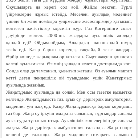
Оқушыларға да керегі сол ғой. Жайлы мектеп. Түрлі
үйірмелерде жұмыс істейді. Мәселен, ауылдық мәдениет
үйінде би және домбыра үйірмесіне жасөспірімдер қатысып,
көптеген жетістіктер көрсетіп жүр. Газ Көгершінге совет
дәуірінде келген. 2000-шы жылдары ауылішілік жолдар
қандай еді? Ойдым-ойдым, Алдардың шапанындай шұрқ
тесік еді. Қазір барып көрсеңіз, тақтайдай тегіс жолдар.
Әрбір көшеде жарықшам орнатылған. Сырт жақтан қонақтар
келеді ауылымызға. Өзімнің қаладан келетін достарымда көп.
Сонда олар да тамсанып, қызығып жатады. Өз ауылын мақтап
кетті деген пендешілік ой туындамас үшін Жаңатұрмыс
ауылында жазайық.
Жаңатұрмыс ауылында да солай. Мен осы газетке қызметке
келгенде Жаңатұрмыста газ, ауыз су, дәрігерлік амбулатория,
мәдениет үйі жоқ еді. Қазір Жаңатұрмысқа барып көріңізші,
газ бар. Жаңа су іркуіш имараты салынып, тұрғындар сапалы
ауыз суды тұтынып отыр. Ауылішілік көшелерінің де сапасы
жақсы. Жаңа дәрігерлік амбулатория салынды. Жаңа спорт
кешені де салынды. Жаңа мәдениет ғимараты салынып