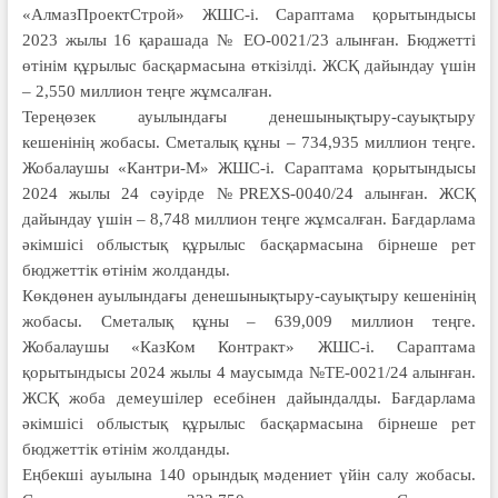
«АлмазПроектСтрой» ЖШС-і. Сараптама қорытындысы
2023 жылы 16 қарашада № EO-0021/23 алынған. Бюджетті
өтінім құрылыс басқармасына өткізілді. ЖСҚ дайындау үшін
– 2,550 миллион теңге жұмсалған.
Тереңөзек ауылындағы денешынықтыру-сауықтыру
кешенінің жобасы. Сметалық құны – 734,935 миллион теңге.
Жобалаушы «Кантри-М» ЖШС-і. Сараптама қорытындысы
2024 жылы 24 сәуірде №PREXS-0040/24 алынған. ЖСҚ
дайындау үшін – 8,748 миллион теңге жұмсалған. Бағдарлама
әкімшісі облыстық құрылыс басқармасына бірнеше рет
бюджеттік өтінім жолданды.
Көкдөнен ауылындағы денешынықтыру-сауықтыру кешенінің
жобасы. Сметалық құны – 639,009 миллион теңге.
Жобалаушы «КазКом Контракт» ЖШС-і. Сараптама
қорытындысы 2024 жылы 4 маусымда №TE-0021/24 алынған.
ЖСҚ жоба демеушілер есебінен дайындалды. Бағдарлама
әкімшісі облыстық құрылыс басқармасына бірнеше рет
бюджеттік өтінім жолданды.
Еңбекші ауылына 140 орындық мәдениет үйін салу жобасы.