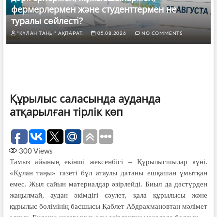
фермерлермен және студенттермен не
туралы сөйлесті?
"ҚҰЛАН ТАҢЫ" АҚПАРАТ.
05.08.2026
NO COMMENTS
Құрылыс саласында ауданда
атқарылған тірлік көп
300
Views
Тамыз айының екінші жексенбісі – Құрылысшылар күні.
«Құлан таңы» газеті бұл атаулы датаны ешқашан ұмытқан
емес. Жыл сайын материалдар әзірлейді. Биыл да дәстүрден
жаңылмай, аудан әкімдігі сәулет, қала құрылысы және
құрылыс бөлімінің басшысы Қаблет Абдрахмановтан мәлімет