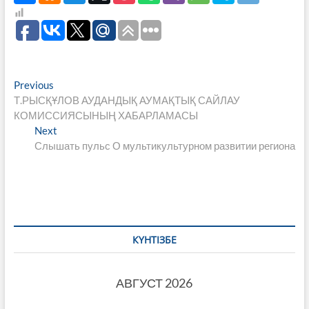
Навигация
Previous
Previous
post:
Т.РЫСҚҰЛОВ АУДАНДЫҚ АУМАҚТЫҚ САЙЛАУ
по
КОМИССИЯСЫНЫҢ ХАБАРЛАМАСЫ
записям
Next
Next
post:
Слышать пульс О мультикультурном развитии региона
КҮНТІЗБЕ
АВГУСТ 2026