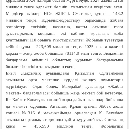
құрылысы 2024 жылдан бастап жүргізілуде. 2024 жылы 121,8
миллион теңге қаражат бөлініп, толығымен игерілген екен.
Мердігер «Лидер НС» ЖШС-і. Сметалық құны – 148,2
миллион теңге. Құрылыс-құрастыру барысында жобаға
өзгерістер енгізіліп, қазандық қатты отыннан газға
ауыстырылып, қосымша екі кабинет қосылып, жоба
қуаттылығы 110 орынға ауыстырылыпты. Жобаның түзетуден
кейінгі құны – 223,605 миллион теңге. 2025 жылға қажетті
қаржы – жаңа жоба бойынша 78114,0 мың теңге. Бюджеттік
бағдарлама әкімшісі облыстық құрылыс басқармасына
бюджеттік өтінім тапсырылған екен.
Биыл Жақсылық ауылындағы Қызылпан Сұлтанбеков
атындағы орта мектепке күрделі жөндеу жұмыстары
жүргізілуде. Одан бөлек, Малдыбай ауылында «Жайлы
мектеп» бағдарламасы бойынша жаңа мектеп бой көтеруде.
Біз Қаблет Қанатұлынан жобалары дайын нысандар бойынша
да мәлімет сұрадық. Айталық, Құлан ауылы, Жібек жолы
көшесі №316 б мекенжайында орналасқан К. Бекебаев
атындағы орталық стадионды қайта құру жобасы. Сметалық
құны – 456,590 миллион теңге. Жобалаушы