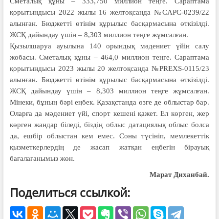
Сметалық құны – 333,750 миллион теңге. Сараптама
қорытындысы 2022 жылы 16 желтоқсанда №СAPC-0239/22
алынған. Бюджетті өтінім құрылыс басқармасына өткізілді.
ЖСҚ дайындау үшін – 8,303 миллион теңге жұмсалған.
Қызылшаруа ауылына 140 орындық мәдениет үйін салу
жобасы. Сметалық құны – 464,0 миллион теңге. Сараптама
қорытындысы 2023 жылы 20 желтоқсанда №PREXS-0115/23
алынған. Бюджетті өтінім құрылыс басқармасына өткізілді.
ЖСҚ дайындау үшін – 8,303 миллион теңге жұмсалған.
Мінеки, бұның бәрі еңбек. Қазақстанда өзге де облыстар бар.
Оларға да мәдениет үйі, спорт кешені қажет. Ел көрген, жер
көрген жандар біледі, біздің облыс датациялық облыс болса
да, ешбір облыстан кем емес. Соны түсініп, мемлекеттік
қызметкерлердің де жасап жатқан еңбегін бірауық
бағалағанымыз жөн.
Марат Диханбай.
Поделиться ссылкой: