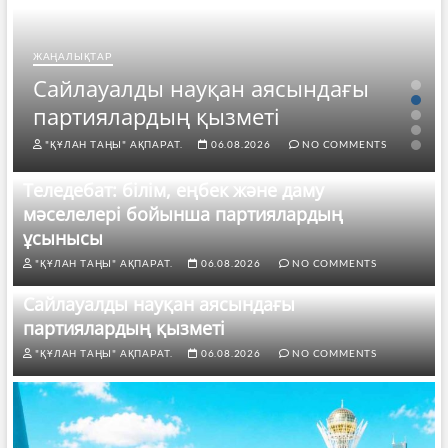
ЖАҢАЛЫҚТАР
Сайлауалды науқан аясындағы
партиялардың қызметі
"ҚҰЛАН ТАҢЫ" АҚПАРАТ.
06.08.2026
NO COMMENTS
Теледебат: білім, еңбек және даму
мәселелері бойынша партиялардың
ұсынысы
"ҚҰЛАН ТАҢЫ" АҚПАРАТ.
06.08.2026
NO COMMENTS
Сайлауалды науқан аясындағы
партиялардың қызметі
"ҚҰЛАН ТАҢЫ" АҚПАРАТ.
06.08.2026
NO COMMENTS