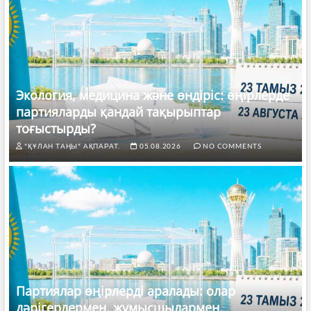
Экология, медицина және өндіріс: өңірлерде
партияларды қандай тақырыптар
тоғыстырды?
"ҚҰЛАН ТАҢЫ" АҚПАРАТ.
05.08.2026
NO COMMENTS
Партиялар өңірлерді аралады: олар
дәрігерлермен, жұмысшылармен,