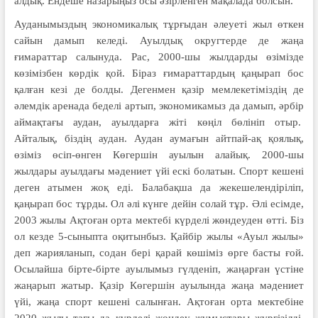
алдық. Ендеше назарыңыз осы әзірленген мақалада болсын.
Ауданымыздың экономикалық тұрғыдан әлеуеті жыл өткен
сайын дамып келеді. Ауылдық округтерде де жаңа
ғимараттар салынуда. Рас, 2000-шы жылдарды өзімізде
көзімізбен көрдік қой. Біраз ғимараттардың қаңырап бос
қалған кезі де болды. Дегенмен қазір мемлекетіміздің де
әлемдік аренада беделі артып, экономикамыз да дамып, әрбір
аймақтағы аудан, ауылдарға жіті көңіл бөлініп отыр.
Айталық, біздің аудан. Аудан аумағын айтпай-ақ қоялық,
өзіміз өсіп-өнген Көгершін ауылын алайық. 2000-шы
жылдары ауылдағы мәдениет үйі ескі болатын. Спорт кешені
деген атымен жоқ еді. Балабақша да жекешелендіріліп,
қаңырап бос тұрды. Ол әлі күнге дейін солай тұр. Әлі есімде,
2003 жылы Ақтоған орта мектебі күрделі жөндеуден өтті. Біз
ол кезде 5-сыныпта оқитынбыз. Қайбір жылы «Ауыл жылы»
деп жарияланып, содан бері қарай көшіміз өрге басты ғой.
Осылайша бірте-бірте ауылымыз гүлденіп, жаңарған үстіне
жаңарып жатыр. Қазір Көгершін ауылында жаңа мәдениет
үйі, жаңа спорт кешені салынған. Ақтоған орта мектебіне
2020 жылы тағы да күрделі жөндеу жұмыстары жүргізілді.