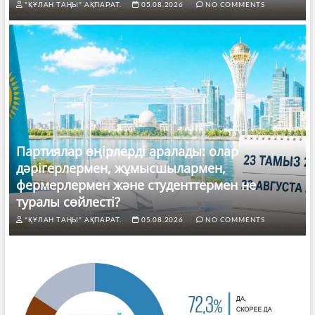
"ҚҰЛАН ТАҢЫ" АҚПАРАТ.
05.08.2026
NO COMMENTS
Партиялар өңірлерді аралады: олар
дәрігерлермен, жұмысшылармен,
фермерлермен және студенттермен не
туралы сөйлесті?
"ҚҰЛАН ТАҢЫ" АҚПАРАТ.
05.08.2026
NO COMMENTS