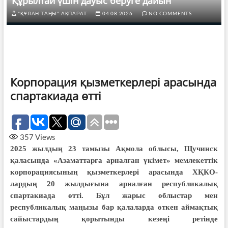
Құрылтай үшін дауыс беруге дайын
"ҚҰЛАН ТАҢЫ" АҚПАРАТ.
04.08.2026
NO COMMENTS
Корпорация қызметкерлері арасында
спартакиада өтті
357
Views
2025 жылдың 23 тамызы Ақмола облысы, Щучинск
қаласында «Азаматтарға арналған үкімет» мемлекеттік
корпорациясының қызметкерлері арасында ХҚКО-
лардың 20 жылдығына арналған республикалық
спартакиада өтті. Бұл жарыс облыстар мен
республикалық маңызы бар қалаларда өткен аймақтық
сайыстардың қорытынды кезеңі ретінде