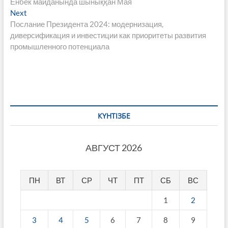
post:
Енбек майданында шыныққан Мая
по
Next
Next
записям
post:
Послание Президента 2024: модернизация,
диверсификация и инвестиции как приоритеты развития
промышленного потенциала
КҮНТІЗБЕ
АВГУСТ 2026
ПН
ВТ
СР
ЧТ
ПТ
СБ
ВС
1
2
3
4
5
6
7
8
9