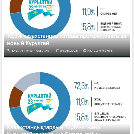
72,3% казахстанцев готовы проголосовать за
новый Курултай
"ҚҰЛАН ТАҢЫ" АҚПАРАТ.
04.08.2026
NO COMMENTS
Қазақстандықтардың 72,3%-ы жаңа