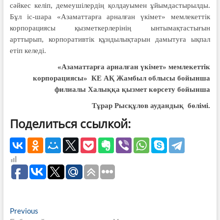
сәй­кес келіп, демеушілердің қолдауы­мен ұйымдастырылды.
Бұл іс-шара «Азаматтарға арналған үкімет» мемлекеттік
корпора­циясы қызметкерлерінің ынты­мақтастығын
арттырып, корпора­тивтік құндылықтарын дамытуға ықпал
етіп келеді.
«
Азаматтарға
арналған
үкімет
»
мемлекеттік
корпорациясы
»
КЕ
АҚ
Жамбыл
облысы
бойынша
филиалы
Халыққа
қызмет
көрсету
бойынша
Тұрар
Рысқұлов
аудандық
бөлімі
.
Поделиться ссылкой:
Навигация
Previous
Previous