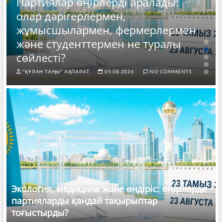
Партиялар өңірлерді аралады:
олар дәрігерлермен,
жұмысшылармен, фермерлермен
және студенттермен не туралы
сөйлесті?
"ҚҰЛАН ТАҢЫ" АҚПАРАТ.
05.08.2026
NO COMMENTS
Экология, медицина және өндіріс: өңірлерде
партияларды қандай тақырыптар
тоғыстырды?