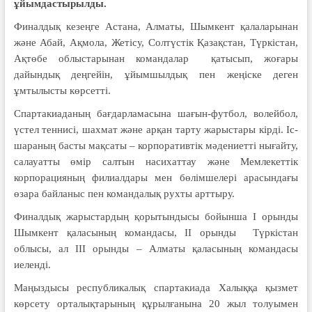
ұйымдастырылды.
Финалдық кезеңге Астана, Алматы, Шымкент қалаларынан
және Абай, Ақмола, Жетісу, Солтүстік Қазақстан, Түркістан,
Ақтөбе облыстарынан коман­далар қатысып, жоғары
дайындық деңгейін, ұйымшылдық пен жеңіске деген
ұмтылысты көрсетті.
Спартакиаданың бағдарламасына шағын-футбол, волейбол,
үстел теннисі, шахмат және арқан тарту жарыстары кірді. Іс-
шараның басты мақсаты – корпоративтік мәдениетті нығайту,
салауатты өмір салтын насихаттау және Мемлекеттік
корпорацияның филиалдары мен бөлімшелері арасын­дағы
өзара байланыс пен командалық рухты арттыру.
Финалдық жарыстардың қорытын­дысы бойынша І орынды
Шымкент қаласының командасы, ІІ орынды Түркістан
облысы, ал ІІІ орынды – Алматы қаласының командасы
иеленді.
Маңыздысы республикалық спар­­­та­киада Халыққа қызмет
көр­се­ту орталықтарының құрыл­ғанына 20 жыл толуымен