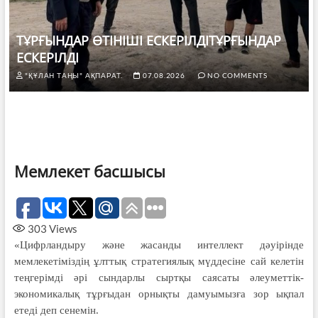
ТҰРҒЫНДАР ӨТІНІШІ ЕСКЕРІЛДІТҰРҒЫНДАР
ЕСКЕРІЛДІ
"ҚҰЛАН ТАҢЫ" АҚПАРАТ.
07.08.2026
NO COMMENTS
Мемлекет басшысы
303
Views
«Цифрландыру және жасанды интеллект дәуірінде
мемлекетіміздің ұлттық стратегиялық мүддесіне сай келетін
теңгерімді әрі сындарлы сыртқы саясаты әлеуметтік-
экономикалық тұрғыдан орнықты дамуымызға зор ықпал
етеді деп сенемін.