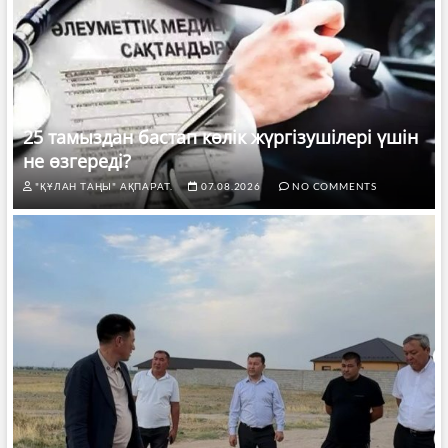
25 тамыздан бастап көлік жүргізушілері үшін
не өзгереді?
"ҚҰЛАН ТАҢЫ" АҚПАРАТ.
07.08.2026
NO COMMENTS