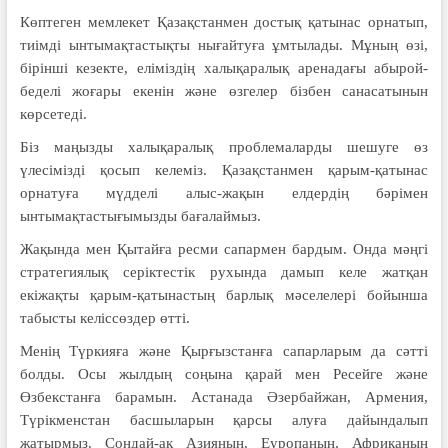
Көптеген мемлекет Қазақстанмен достық қатынас орнатып,
тиімді ынтымақтастықты нығайтуға ұмтылады. Мұның өзі,
бірінші кезекте, еліміздің халықаралық аренадағы абырой-
беделі жоғары екенін және өзгелер бізбен санасатынын
көрсетеді.
Біз маңызды халықаралық проблемаларды шешуге өз
үлесімізді қосып келеміз. Қазақстанмен қарым-қатынас
орнатуға мүдделі алыс-жақын елдердің бәрімен
ынтымақтастығымызды бағалаймыз.
Жақында мен Қытайға ресми сапармен бардым. Онда мәңгі
стратегиялық серіктестік рухында дамып келе жатқан
екіжақты қарым-қатынастың барлық мәселелері бойынша
табысты келіссөздер өтті.
Менің Түркияға және Қырғызстанға сапарларым да сәтті
болды. Осы жылдың соңына қарай мен Ресейге және
Өзбекстанға барамын. Астанада Әзербайжан, Армения,
Түрікменстан басшыларын қарсы алуға дайындалып
жатырмыз. Сондай-ақ Азияның, Еуропаның, Африканың