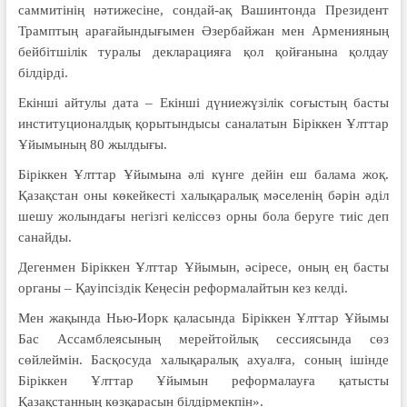
саммитінің нәтижесіне, сондай-ақ Вашинтонда Президент
Трамптың арағайындығымен Әзербайжан мен Арменияның
бейбітшілік туралы декларацияға қол қойғанына қолдау
білдірді.
Екінші айтулы дата – Екінші дүниежүзілік соғыстың басты
институционалдық қорытындысы саналатын Біріккен Ұлттар
Ұйымының 80 жылдығы.
Біріккен Ұлттар Ұйымына әлі күнге дейін еш балама жоқ.
Қазақстан оны көкейкесті халықаралық мәселенің бәрін әділ
шешу жолындағы негізгі келіссөз орны бола беруге тиіс деп
санайды.
Дегенмен Біріккен Ұлттар Ұйымын, әсіресе, оның ең басты
органы – Қауіпсіздік Кеңесін реформалайтын кез келді.
Мен жақында Нью-Иорк қаласында Біріккен Ұлттар Ұйымы
Бас Ассамблеясының мерейтойлық сессиясында сөз
сөйлеймін. Басқосуда халықаралық ахуалға, соның ішінде
Біріккен Ұлттар Ұйымын реформалауға қатысты
Қазақстанның көзқарасын білдірмекпін».