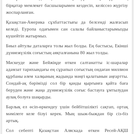
бірқатар мемлекет басшыларымен кездесіп, келіссөз жүргізу
жоспарланған.
Қазақстан-Америка сұхбаттастығы да белсенді жалғасып
келеді. Еуропа одағымен сан салалы байланыстарымызды
күшейтіп жатырмыз.
Биыл айтулы даталарға толы жыл болды. Ең бастысы, Екінші
дүниежүзілік соғыстың аяқталғанына 80 жыл толды.
Мәскеуде және Бейжіңде өткен салтанатты іс-шаралар
адамзат тарихындағы ең сұрапыл соғыстың ондаған миллион
құрбаны әлем халқының жадында мәңгі қалатынын аңғартты.
Сондай-ақ бәрімізді сол бір қанды қырғынға қайта баға
беруден және жаңа дүниежүзілік соғыс бастауға ұмтылудан
аулақ болуға шақырды.
Барлық ел өсіп-өркендеу үшін бейбітшілікті сақтап, ортақ
мәмілеге келе білуі керек. Мың шыж-быждан бір сіз-біз
артық.
Сол себепті Қазақстан Аляскада өткен Ресей-АҚШ