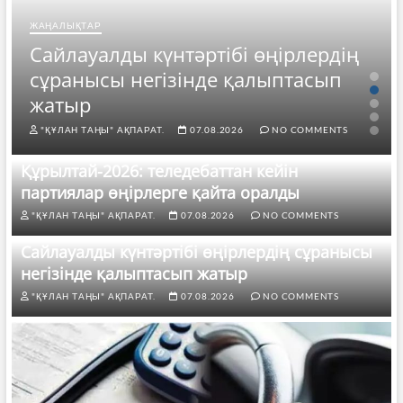
ЖАҢАЛЫҚТАР
Сайлауалды күнтәртібі өңірлердің
сұранысы негізінде қалыптасып
жатыр
"ҚҰЛАН ТАҢЫ" АҚПАРАТ.
07.08.2026
NO COMMENTS
Құрылтай-2026: теледебаттан кейін
партиялар өңірлерге қайта оралды
"ҚҰЛАН ТАҢЫ" АҚПАРАТ.
07.08.2026
NO COMMENTS
Сайлауалды күнтәртібі өңірлердің сұранысы
негізінде қалыптасып жатыр
"ҚҰЛАН ТАҢЫ" АҚПАРАТ.
07.08.2026
NO COMMENTS