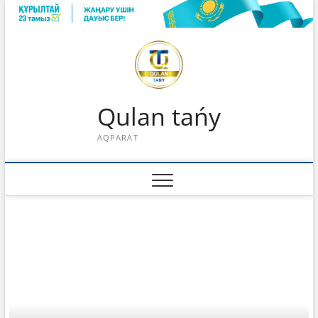
Skip
to
content
Qulan tańy
AQPARAT