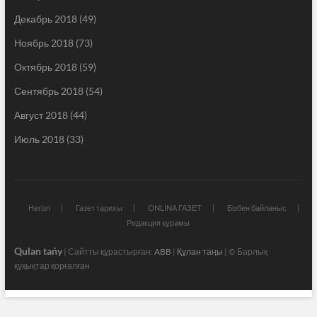
Декабрь 2018
(49)
Ноябрь 2018
(73)
Октябрь 2018
(59)
Сентябрь 2018
(54)
Август 2018
(44)
Июль 2018
(33)
Негізгі
Газет тарихы
ONLINA ГАЗЕТ
Бізбен байланыс
Редакция құрамы
Qulan tańy
| Сайтты құрастырған:
ABB
|
Құлан таңы
| © Барлық
құқықтар қорғалған