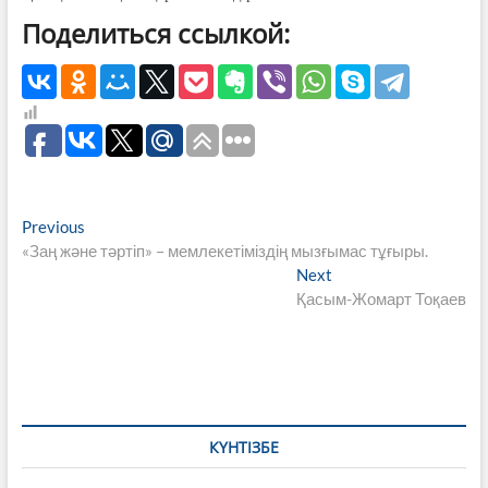
Поделиться ссылкой:
Навигация
Previous
Previous
post:
«Заң және тәртіп» – мемлекетіміздің мызғымас тұғыры.
по
Next
Next
записям
post:
Қасым-Жомарт Тоқаев
КҮНТІЗБЕ