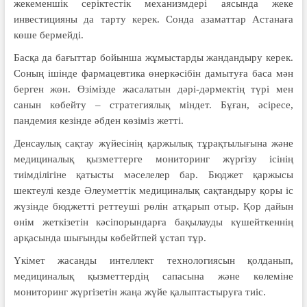
жекеменшік серіктестік механизмдері аясында жеке
инвестицияны да тарту керек. Сонда азаматтар Астанаға
көше бермейді.
Басқа да бағыттар бойынша жұмыстарды жандандыру керек.
Соның ішінде фармацевтика өнеркәсібін дамытуға баса мән
берген жөн. Өзімізде жасалатын дәрі-дәрмектің түрі мен
санын көбейту – стратегиялық міндет. Бұған, әсіресе,
пандемия кезінде әбден көзіміз жетті.
Денсаулық сақтау жүйесінің қаржылық тұрақтылығына және
медициналық қызметтерге мониторинг жүргізу ісінің
тиімділігіне қатысты мәселелер бар. Бюджет қаржысы
шектеулі кезде Әлеуметтік медициналық сақтандыру қоры іс
жүзінде бюджетті реттеуші рөлін атқарып отыр. Қор дайын
өнім жеткізетін кәсіпорындарға бақылауды күшейткеннің
арқасында шығынды көбейтпей ұстап тұр.
Үкімет жасанды интеллект технологиясын қолданып,
медициналық қызметтердің сапасына және көлеміне
мониторинг жүргізетін жаңа жүйе қалыптастыруға тиіс.