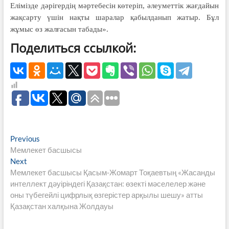
Елімізде дәрігердің мәртебесін көтеріп, әлеуметтік жағдайын
жақсарту үшін нақты шаралар қабылданып жатыр. Бұл
жұмыс өз жалғасын табады».
Поделиться ссылкой:
Навигация
Previous
Previous
post:
Мемлекет басшысы
по
Next
Next
записям
post:
Мемлекет басшысы Қасым-Жомарт Тоқаевтың «Жасанды
интеллект дәуіріндегі Қазақстан: өзекті мәселелер және
оны түбегейлі цифрлық өзгерістер арқылы шешу» атты
Қазақстан халқына Жолдауы