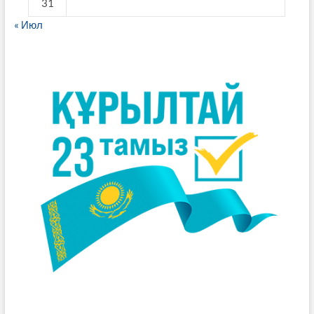
31
« Июл