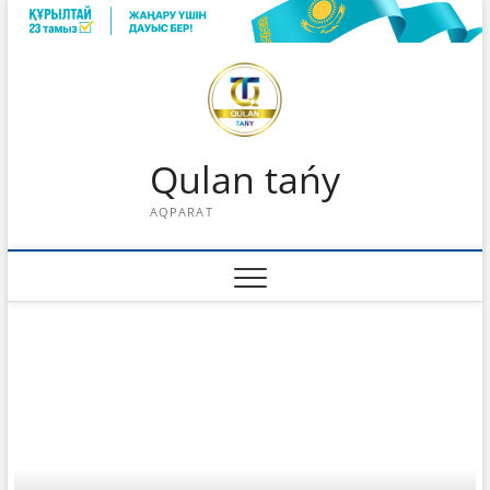
Skip
to
content
Qulan tańy
AQPARAT