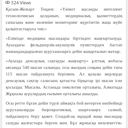
524
Views
️Қасым-Жомарт Тоқаев: «Үкімет жасанды интеллект
технологиясын қолданып, медициналық қызметтердің
сапасына және көлеміне мониторинг жүргізетін жаңа жүйе
қалыптастыруға тиіс»
«Елімізде медицина нысандары біртіндеп жаңғыртылуда.
Ауылдағы фельдшерлік-акушерлік пункттерден бастап
мамандандырылған ауруханаларға дейін жаңартылып жатыр.
«Ауылда денсаулық сақтауды жаңғырту» ұлттық жобасы
аясында 540 нысан салынды, осы жылдың соңына дейін тағы
115 нысан пайдалануға берілмек. Ал қалалы жерлерде
денсаулық сақтау саласына қатысты бірқатар ірі нысан іске
қосылды. Мысалы, Астанада онкология орталығы, Алматыда
Жұқпалы аурулардың ғылыми орталығы ашылды.
Осы ретте бұған дейін түрлі аймақта бой көтерген көпбейінді
ауруханаларды бюрократиялық шырғалаңға салмай,
пайдалануға беру қажет. Сондай-ақ мұндай жаңа нысандар
салуды жалғастыра берген жөн. Бұл жұмысқа мемлекеттік-