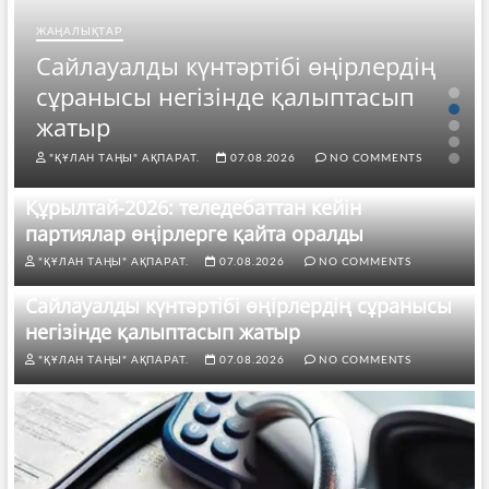
ЖАҢАЛЫҚТАР
Сайлауалды күнтәртібі өңірлердің
сұранысы негізінде қалыптасып
жатыр
"ҚҰЛАН ТАҢЫ" АҚПАРАТ.
07.08.2026
NO COMMENTS
Құрылтай-2026: теледебаттан кейін
партиялар өңірлерге қайта оралды
"ҚҰЛАН ТАҢЫ" АҚПАРАТ.
07.08.2026
NO COMMENTS
Сайлауалды күнтәртібі өңірлердің сұранысы
негізінде қалыптасып жатыр
"ҚҰЛАН ТАҢЫ" АҚПАРАТ.
07.08.2026
NO COMMENTS