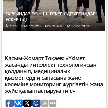
ТҰРҒЫНДАР ӨТІНІШІ ЕСКЕРІЛДІТҰРҒЫНДАР
ЕСКЕРІЛДІ
"ҚҰЛАН ТАҢЫ" АҚПАРАТ.
07.08.2026
NO COMMENTS
Қасым-Жомарт Тоқаев: «Үкімет
жасанды интеллект технологиясын
қолданып, медициналық
қызметтердің сапасына және
көлеміне мониторинг жүргізетін жаңа
жүйе қалыптастыруға тиіс»