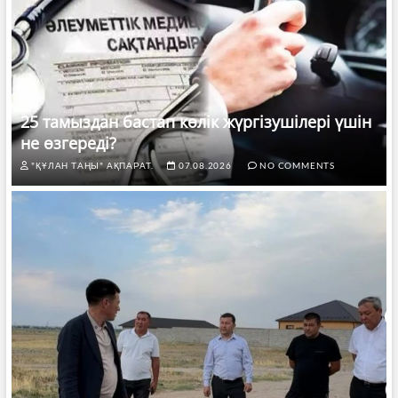
25 тамыздан бастап көлік жүргізушілері үшін
не өзгереді?
"ҚҰЛАН ТАҢЫ" АҚПАРАТ.
07.08.2026
NO COMMENTS