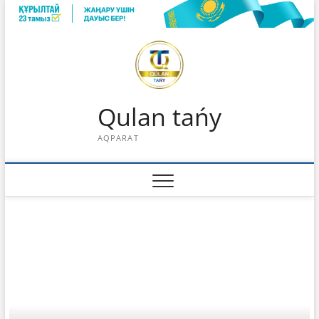
Skip
to
content
Qulan tańy
AQPARAT