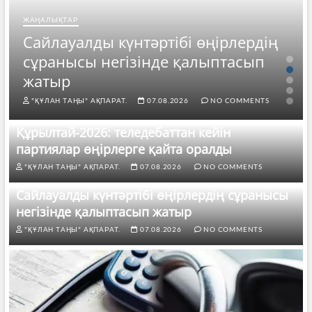
ЖАҢАЛЫҚТАР
Сайлауалды күнтәртібі өңірлердің
сұранысы негізінде қалыптасып
жатыр
"ҚҰЛАН ТАҢЫ" АҚПАРАТ.
07.08.2026
NO COMMENTS
Құрылтай-2026: теледебаттан кейін
партиялар өңірлерге қайта оралды
"ҚҰЛАН ТАҢЫ" АҚПАРАТ.
07.08.2026
NO COMMENTS
Сайлауалды күнтәртібі өңірлердің сұранысы
негізінде қалыптасып жатыр
"ҚҰЛАН ТАҢЫ" АҚПАРАТ.
07.08.2026
NO COMMENTS