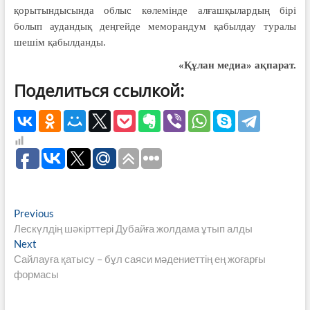
қорытындысында облыс көлемінде алғашқылардың бірі
болып аудандық деңгейде меморандум қабылдау туралы
шешім қабылданды.
«Құлан медиа» ақпарат.
Поделиться ссылкой:
Навигация
Previous
Previous
post:
Лескүлдің шәкірттері Дубайға жолдама ұтып алды
по
Next
Next
записям
post:
Сайлауға қатысу – бұл саяси мәдениеттің ең жоғарғы
формасы