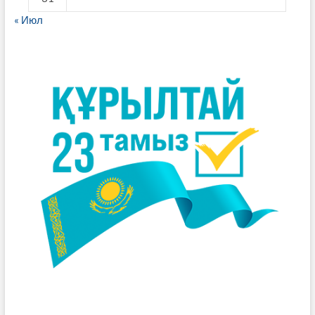
« Июл