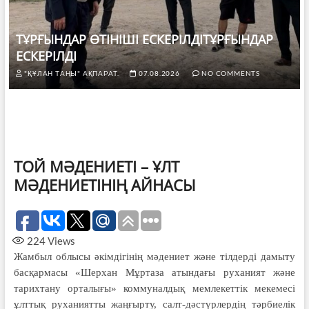
ТҰРҒЫНДАР ӨТІНІШІ ЕСКЕРІЛДІТҰРҒЫНДАР
ЕСКЕРІЛДІ
"ҚҰЛАН ТАҢЫ" АҚПАРАТ.
07.08.2026
NO COMMENTS
ТОЙ МӘДЕНИЕТІ – ҰЛТ
МӘДЕНИЕТІНІҢ АЙНАСЫ
224
Views
Жамбыл облысы әкімдігінің мәдениет және тілдерді дамыту
басқармасы «Шерхан Мұртаза атындағы руханият және
тарихтану орталығы» коммуналдық мемлекеттік мекемесі
ұлттық руханиятты жаңғырту, салт-дәстүрлердің тәрбиелік