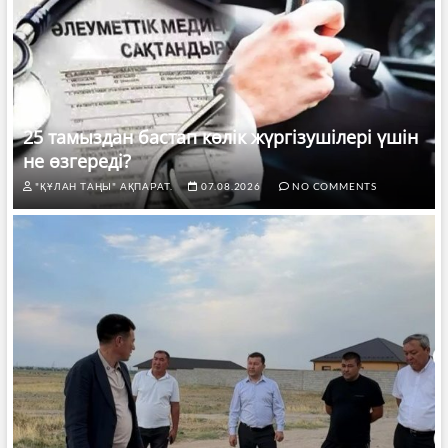
25 тамыздан бастап көлік жүргізушілері үшін
не өзгереді?
"ҚҰЛАН ТАҢЫ" АҚПАРАТ.
07.08.2026
NO COMMENTS