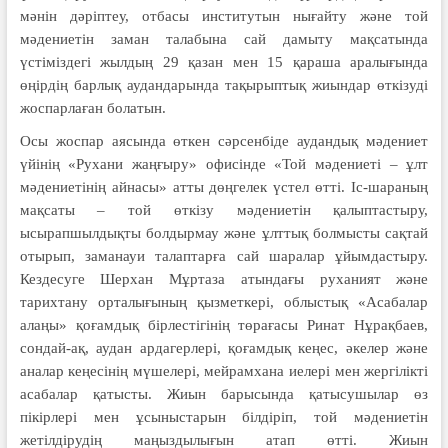
мәнін дәріптеу, отбасы институтын нығайту және той
мәдениетін заман талабына сай дамыту мақсатында
үстіміздегі жылдың 29 қазан мен 15 қараша аралығында
өңірдің барлық аудандарында тақырыптық жиындар өткізуді
жоспарлаған болатын.
Осы жоспар аясында өткен сәрсенбіде аудандық мәдениет
үйінің «Рухани жаңғыру» офисінде «Той мәдениеті – ұлт
мәдениетінің айнасы» атты дөңгелек үстел өтті. Іс-шараның
мақсаты – той өткізу мәдениетін қалыптастыру,
ысырапшылдықты болдырмау және ұлттық болмысты сақтай
отырып, заманауи талаптарға сай шаралар ұйымдастыру.
Кездесуге Шерхан Мұртаза атындағы руханият және
тарихтану орталығының қызметкері, облыстық «Асабалар
алаңы» қоғамдық бірлестігінің төрағасы Ринат Нұрақбаев,
сондай-ақ, аудан ардагерлері, қоғамдық кеңес, әкелер және
аналар кеңесінің мүшелері, мейрамхана иелері мен жергілікті
асабалар қатысты. Жиын барысында қатысушылар өз
пікірлері мен ұсыныстарын білдіріп, той мәдениетін
жетілдірудің маңыздылығын атап өтті. Жиын