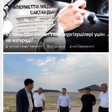
25 тамыздан бастап көлік жүргізушілері үшін
не өзгереді?
"ҚҰЛАН ТАҢЫ" АҚПАРАТ.
07.08.2026
NO COMMENTS