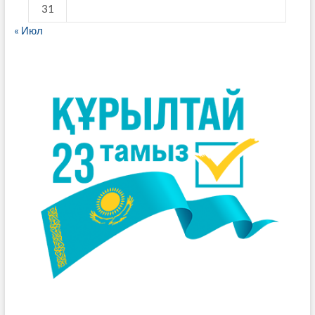
31
« Июл