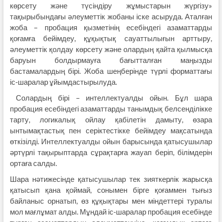
көрсету және түсіндіру жұмыстарын жүргізу»
тақырыбындағы әлеуметтік жобаны іске асыруда. Аталған
жоба – пробация қызметінің есебіндегі азаматтарды
қоғамға бейімдеу, құқықтық сауаттылығын арттыру,
әлеуметтік қолдау көрсету және олардың қайта қылмысқа
баруын болдырмауға бағытталған маңызды
бастамалардың бірі. Жоба шеңберінде түрлі форматтағы
іс-шаралар ұйымдастырылуда.
Солардың бірі – интеллектуалды ойын. Бұл шара
пробация есебіндегі азаматтарды танымдық белсенділікке
тарту, логикалық ойлау қабілетін дамыту, өзара
ынтымақтастық пен серіктестікке бейімдеу мақсатында
өткізілді. Интеллектуалды ойын барысында қатысушылар
әртүрлі тақырыптарда сұрақтарға жауап беріп, білімдерін
ортаға салды.
Шара нәтижесінде қатысушылар тек зияткерлік жарысқа
қатысып қана қоймай, сонымен бірге қоғаммен тығыз
байланыс орнатып, өз құқықтары мен міндеттері туралы
мол мағлұмат алды. Мұндай іс-шаралар пробация есебінде