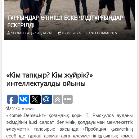
ТҰРҒЫНДАР ӨТІНІШІ ЕСКЕРІЛДІТҰРҒЫНДАР
ЕСКЕРІЛДІ
"ҚҰЛАН ТАҢЫ" АҚПАРАТ.
07.08.2026
NO COMMENTS
«Кім тапқыр? Кім жүйрік?»
интеллектуалды ойыны
270
Views
«Komek.Demeu.kz» қоғамдық қоры Т. Рысқұлов ауданы
әкімдігінің ішкі саясат бөлімінің қолдауымен мемлекеттік
әлеуметтік тапсырыс аясында «Пробация қызметінің
есебінде тұрған азаматтарға әлеуметтік-құқықтық көмек