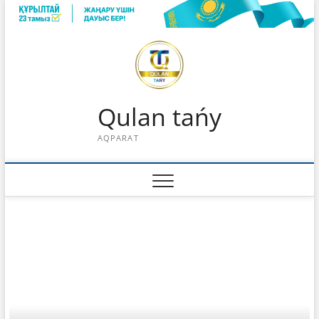
Skip
to
content
Qulan tańy
AQPARAT