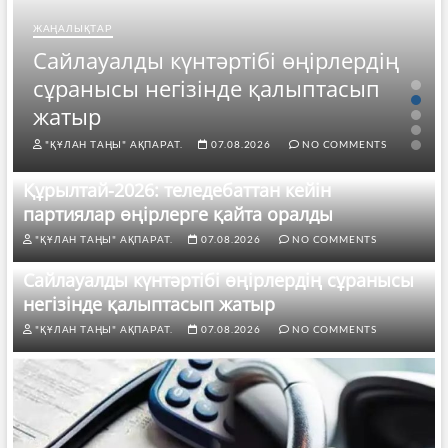
ЖАҢАЛЫҚТАР
Сайлауалды күнтәртібі өңірлердің
сұранысы негізінде қалыптасып
жатыр
"ҚҰЛАН ТАҢЫ" АҚПАРАТ.
07.08.2026
NO COMMENTS
Құрылтай-2026: теледебаттан кейін
партиялар өңірлерге қайта оралды
"ҚҰЛАН ТАҢЫ" АҚПАРАТ.
07.08.2026
NO COMMENTS
Сайлауалды күнтәртібі өңірлердің сұранысы
негізінде қалыптасып жатыр
"ҚҰЛАН ТАҢЫ" АҚПАРАТ.
07.08.2026
NO COMMENTS