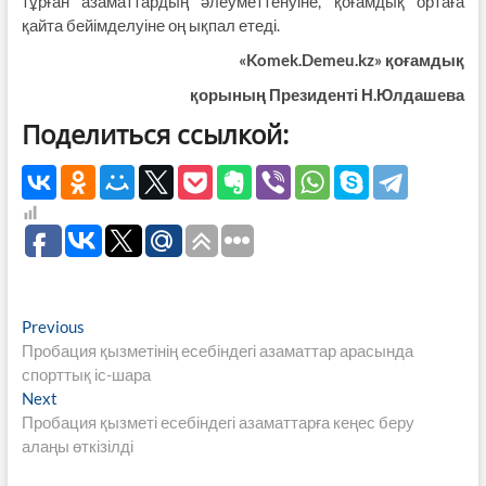
тұрған азаматтардың әлеуметтенуіне, қоғамдық ортаға
қайта бейімделуіне оң ықпал етеді.
«Komek.Demeu.kz» қоғамдық
қорының Президенті
Н.Юлдашева
Поделиться ссылкой:
Навигация
Previous
Previous
post:
Пробация қызметінің есебіндегі азаматтар арасында
по
спорттық іс-шара
записям
Next
Next
post:
Пробация қызметі есебіндегі азаматтарға кеңес беру
алаңы өткізілді