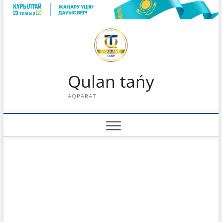
Skip
to
content
Qulan tańy
AQPARAT