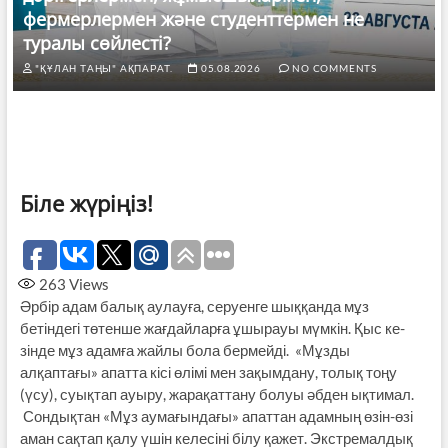
фермерлермен және студенттермен не
туралы сөйлесті?
"ҚҰЛАН ТАҢЫ" АҚПАРАТ.
05.08.2026
NO COMMENTS
Біле жүріңіз!
263
Views
Әрбір адам балық аулауға, серуенге шық­қанда мұз
бетіндегі тө­тенше жағдайларға ұшырауы мүмкін. Қыс ке­
зінде мұз адамға жайлы бола бермейді. «Мұзды
алқаптағы» апатта кісі өлі­мі мен зақымдану, толық тоңу
(үсу), суықтап ауыру, жарақаттану болуы әбден ықтимал.
Сондықтан «Мұз аумағындағы» апаттан адамның өзін-өзі
аман сақтап қалу үшін келесіні білу қажет. Экстремалдық