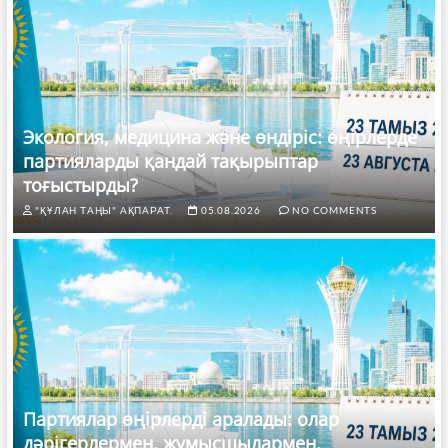
Экология, медицина және өндіріс: өңірлерде
партияларды қандай тақырыптар
тоғыстырды?
"ҚҰЛАН ТАҢЫ" АҚПАРАТ.
05.08.2026
NO COMMENTS
Партиялар өңірлерді аралады: олар
дәрігерлермен, жұмысшылармен,