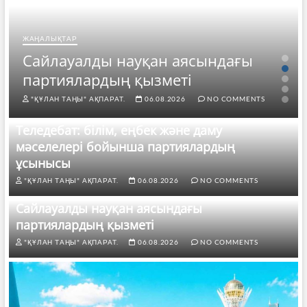
ЖАҢАЛЫҚТАР
Сайлауалды науқан аясындағы
партиялардың қызметі
"ҚҰЛАН ТАҢЫ" АҚПАРАТ.
06.08.2026
NO COMMENTS
Теледебат: білім, еңбек және даму
мәселелері бойынша партиялардың
ұсынысы
"ҚҰЛАН ТАҢЫ" АҚПАРАТ.
06.08.2026
NO COMMENTS
Сайлауалды науқан аясындағы
партиялардың қызметі
"ҚҰЛАН ТАҢЫ" АҚПАРАТ.
06.08.2026
NO COMMENTS