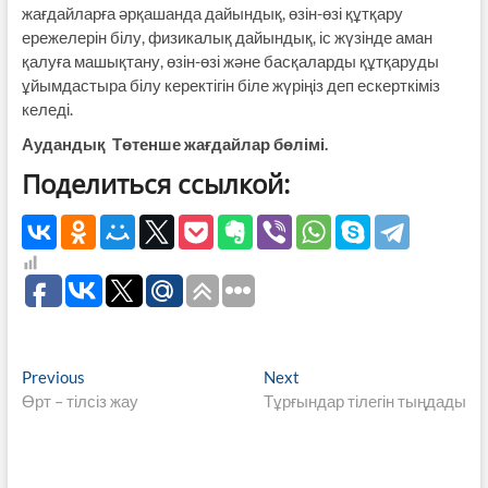
жағдайларға әрқашанда дайындық, өзін-өзі құтқару
ережелерін білу, физикалық дайындық, іс жүзінде аман
қалуға машықтану, өзін-өзі және басқаларды құтқаруды
ұйымдастыра білу керектігін біле жүріңіз деп ескерткіміз
келеді.
Аудандық Төтенше жағдайлар бөлімі.
Поделиться ссылкой:
Навигация
Previous
Next
Previous
Next
post:
post:
Өрт – тілсіз жау
Тұрғындар тілегін тыңдады
по
записям