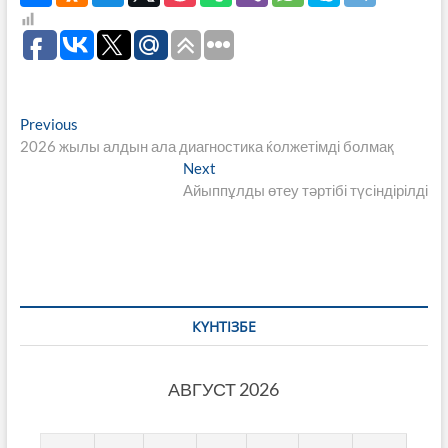
Навигация
Previous
Previous
post:
2026 жылы алдын ала диагностика ќолжетімді болмақ
по
Next
Next
записям
post:
Айыппұлды өтеу тәртібі түсіндірілді
КҮНТІЗБЕ
АВГУСТ 2026