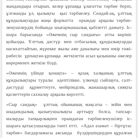
жан­дан­дыра оты­рып, келер ұрпаққа ұла­ғатты тәрбие бе­ріп,
ұлтжанды ұл, қы­лықты қыз тәр­биелеу. Сондай-ақ, ұлттық
құн­ды­лықтарды жаңа форматта орындау арқылы тәр­бие­
ленушілердің бойында шығар­ма­шылық қабілетті дамыту. Іс-
шара барысында «Әжемнің сыр сандығы» атты көрініс
қойылды. Ұлттық дәстүр мен отбасылық құндылықтарды
наси­хаттайтын, жү­рекке жылы әже даналығы мен өмір тәжі­
рибесін ұрпақтан-ұрпаққа жеткі­зе­тін асыл қазынаны әжелер
көрерменге жеткізе білді.
«Әжемнің үйінде қонақта» – қазақ халқы­ның ұлттық
құндылықтары ту­ралы әдептілікке, үлкенді сый­лау­ға, салт-
дәстүрді құрметтеуге, мейірімділік, жана­шырлық сияқты
қасиеттерін сахна­лау арқылы көрсетті.
«Сыр сандық» ұлттық ойынының мақсаты – зейін мен
шыдамдылық қызығу­шылықты арттыру болса, тап­сыр­
маларды тапқырлықпен орын­да­ған тәрбиеленушілер іс-
шараға қатысу­шыларды тәнті етті. «Адал аза­мат – біртұтас
тәрбие» бағдарламасы аясын­да бүлдіршіндерден құралған