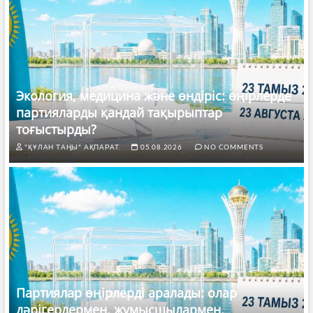
Экология, медицина және өндіріс: өңірлерде
партияларды қандай тақырыптар
тоғыстырды?
"ҚҰЛАН ТАҢЫ" АҚПАРАТ.
05.08.2026
NO COMMENTS
Партиялар өңірлерді аралады: олар
дәрігерлермен, жұмысшылармен,