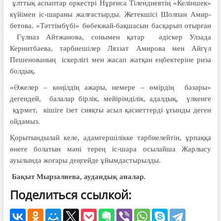
ұлт­тық аспаптар оркестрі Нұрғиса Тілен­диевтің «Келіншек»
күйімен іс-шараны жалғастырды. Жетекшісі Шолпан Амир­
бетова. «Тәттім­бүбі» бөбекжай-бақшасын бас­қарып отырған
Гүлназ Айтжанова, соны­мен қатар әдіскер Улзада
Кернитбаева, тәрбиешілер Ляззат Амирова мен Айгүл
Пешенованың іскерлігі мен жасап жатқан еңбектеріне риза
болдық.
«Әжелер – көңілдің ажары, немере – өмірдің базары»
дегендей, балалар бір­лік, мейірімділік, адалдық, үлкенге
құрмет, кішіге ізет сияқты асыл қасиет­терді ұғынды деген
ойдамыз.
Қорытындылай келе, адамгершілікке тәрбие­лейтін, ұрпаққа
өнеге болатын мәні терең іс-шара осылайша Жар­лысу
ауылында жоғары деңгейде ұйымдастырылды.
Бақыт
Мырзалиева,
аудандық аналар.
Поделиться ссылкой: