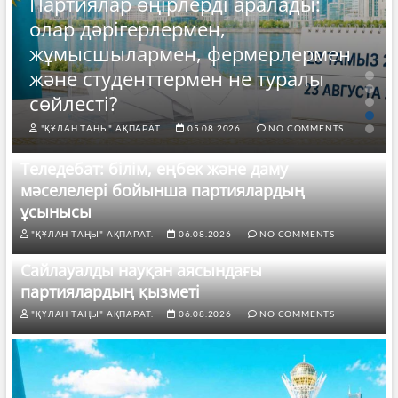
Партиялар өңірлерді аралады:
олар дәрігерлермен,
жұмысшылармен, фермерлермен
және студенттермен не туралы
сөйлесті?
"ҚҰЛАН ТАҢЫ" АҚПАРАТ.
05.08.2026
NO COMMENTS
Теледебат: білім, еңбек және даму
мәселелері бойынша партиялардың
ұсынысы
"ҚҰЛАН ТАҢЫ" АҚПАРАТ.
06.08.2026
NO COMMENTS
Сайлауалды науқан аясындағы
партиялардың қызметі
"ҚҰЛАН ТАҢЫ" АҚПАРАТ.
06.08.2026
NO COMMENTS