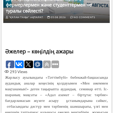
фермерлермен және студенттермен не
туралы сөйлесті?
"ҚҰЛАН ТАҢЫ" АҚПАРАТ.
05.08.2026
NO COMMENTS
Әжелер – көңілдің ажары
293
Views
Жарлысу ауылындағы «Тәттімбүбі» бөбекжай-бақшасында
аудандық аналар кеңе­сі­нің қолдауымен «Мен әжеммен
мақтанамын!» деген тақырыпта ау­дандық семинар өтті. Іс-
шараның мақ­саты – «Адал азамат – біртұтас тәр­бие»
бағдарламасын жүзеге асыру ұста­нымдарына сәйкес,
отбасындағы дәстүр мен тәрбиенің шамшырағы, үлгі мен
өнегенің таптырмас қазынасы әжелер мектебінің жұмысын