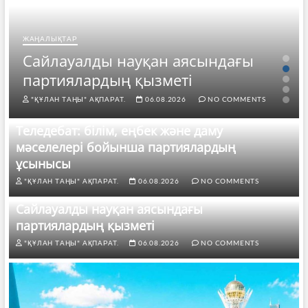
ЖАҢАЛЫҚТАР
Сайлауалды науқан аясындағы
партиялардың қызметі
"ҚҰЛАН ТАҢЫ" АҚПАРАТ.
06.08.2026
NO COMMENTS
Теледебат: білім, еңбек және даму
мәселелері бойынша партиялардың
ұсынысы
"ҚҰЛАН ТАҢЫ" АҚПАРАТ.
06.08.2026
NO COMMENTS
Сайлауалды науқан аясындағы
партиялардың қызметі
"ҚҰЛАН ТАҢЫ" АҚПАРАТ.
06.08.2026
NO COMMENTS