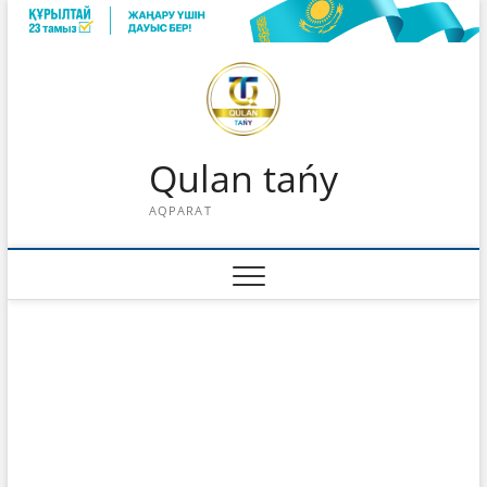
Skip
to
content
Qulan tańy
AQPARAT