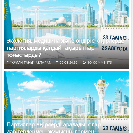
Экология, медицина және өндіріс: өңірлерде
партияларды қандай тақырыптар
тоғыстырды?
"ҚҰЛАН ТАҢЫ" АҚПАРАТ.
05.08.2026
NO COMMENTS
Партиялар өңірлерді аралады: олар
дәрігерлермен, жұмысшылармен,