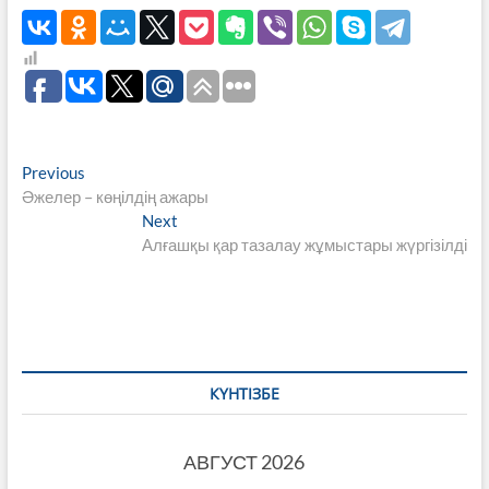
Навигация
Previous
Previous
post:
Әжелер – көңілдің ажары
по
Next
Next
записям
post:
Алғашқы қар тазалау жұмыстары жүргізілді
КҮНТІЗБЕ
АВГУСТ 2026