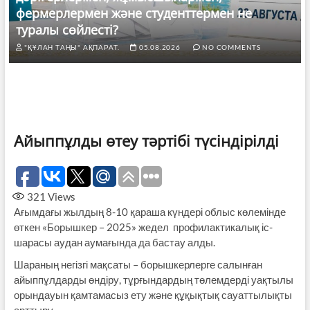
фермерлермен және студенттермен не
туралы сөйлесті?
"ҚҰЛАН ТАҢЫ" АҚПАРАТ.
05.08.2026
NO COMMENTS
Айыппұлды өтеу тәртібі түсіндірілді
321
Views
Ағымдағы жылдың 8-10 қараша күндері облыс көлемінде
өткен «Борышкер – 2025» жедел­ профилактикалық іс-
шарасы аудан аумағында да бастау алды.
Шараның негізгі мақсаты – борышкерлерге салынған
айыппұлдарды өндіру, тұрғындардың төлемдерді уақтылы
орындауын қамтамасыз ету және құқықтық сауаттылықты
арттыру.