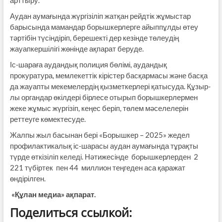
Аудан аумағында жүргізіліп жатқан рейдтік жұмыстар
барысында мамандар борышкерлерге айыппұлды өтеу
тәртібін түсіндіріп, берешекті дер кезінде төлеудің
жауапкершілігі жөнінде ақпарат беруде.
Іс-шараға аудандық полиция бөлімі, ау­дан­­дық
прокуратура, мемлекеттік кіріс­тер бас­қар­масы және басқа
да жауапты меке­ме­лердің қызмет­керлері қатысуда. Құзыр­
лы органдар өкілдері бірлесе отырып борыш­кер­лермен
жеке жұмыс жүргізіп, кеңес беріп, төлем мәселелерін
реттеуге көмектесуде.
Жалпы жыл басынан бері «Борышкер – 2025» жедел
профилактикалық іс-шарасы аудан ау­ма­­ғында тұрақты
түрде өткізіліп келеді. Нәтижесінде борышкерлерден 2
221 түбіртек пен 44 миллион теңгеден аса қаражат
өндіріл­ген.
«Құлан медиа» ақпарат.
Поделиться ссылкой: