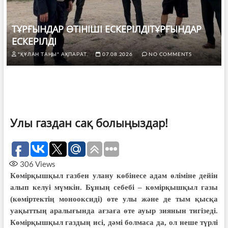
ТҰРҒЫНДАР ӨТІНІШІ ЕСКЕРІЛДІТҰРҒЫНДАР
ЕСКЕРІЛДІ
"ҚҰЛАН ТАҢЫ" АҚПАРАТ.
07.08.2026
NO COMMENTS
Улы газдан сақ болыңыздар!
306
Views
Көмірқышқыл газбен улану көбінесе адам өліміне дейін
алып келуі мүмкін. Бұның себебі – көмірқышқыл газы
(көміртектің монооксиді) өте улы және де тым қысқа
уақыттың аралығында ағзаға өте ауыр зиянын тигізеді.
Көмірқышқыл газдың исі, дәмі болмаса да, ол неше түрлі