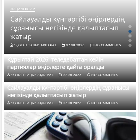
ЖАҢАЛЫҚТАР
Сайлауалды күнтәртібі өңірлердің
сұранысы негізінде қалыптасып
жатыр
"ҚҰЛАН ТАҢЫ" АҚПАРАТ.
07.08.2026
NO COMMENTS
Құрылтай-2026: теледебаттан кейін
партиялар өңірлерге қайта оралды
"ҚҰЛАН ТАҢЫ" АҚПАРАТ.
07.08.2026
NO COMMENTS
Сайлауалды күнтәртібі өңірлердің сұранысы
негізінде қалыптасып жатыр
"ҚҰЛАН ТАҢЫ" АҚПАРАТ.
07.08.2026
NO COMMENTS