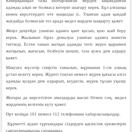
Көмірқышқыл газы шоғырланған жер­ден зақымданған
адамды алып не болмаса көтеріп шығару керек. Бұл алғашқы
көмек көрсетердегі өте маңызды іс. Уланған адам қандай
жағдайда болмасын тез арада жедел жәрдем шақырту қажет.
Жеңіл деңгейде уланған адамға қант қосып, қою шай беру
керек. Жылынып біраз демалуы уланған адамға көмегін
тигізеді. Естен танып жатқан адамды тегіс жерге қырымен
жатқызып, жағасын, белбеуін шешіп, таза ауаға дем алдыру
қажет.
Мақтаға мүсәтір спиртін тамызып, мұрнынан 1-см алшақ
ұстап искету керек. Жүрегі тоқтап немесе жүрек қағы­сы әлсіз
адамды қолдан дем алды­рып, кеудесін, жүрек тұсын уқалау
керек.
Жоғары да көрсетілген амалдарды жа­сап біткен соң, жедел
жәрдемнің келгенін күту қажет.
Өрт кезіңде 101 немесе 112 теле­фонына хабарласыңыздар.
Құрметті аудан тұрғындары сіздерден қауіпсізік ереже­лерін
сақтауларыңызды сұранамыз.