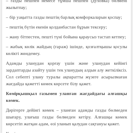
– газды пешпен немесе тұмша пешпен (духовка) бөлмені
жылытпау;
– бір уақытта газды пештің барлық комфоркаларын қоспау;
– пештің бүтін екенін қолданбастан бұрын тексеру;
– жану бітпестен, пешті түні бойына қараусыз тастап кетпеу;
– жабық көлік жайдың (гараж) ішінде, қозғалтқышы қосулы
көлікті жөндемеу.
Адамды уланудан қорғау үшін және уланудан кейінгі
зардаптарды азайту үшін тек уланудың алдын алу жеткіліксіз.
Сол себепті улану туралы ақпаратты жүзеге асырылмаған
жағдайда қажетті көмек көрсете білу қажет.
Көмірқышқыл газымен уланған жағдайдағы алғашқы
көмек.
Дәрігерге дейінгі көмек – уланған адамды газды бөлмеден
шығару, ула­ғыш газды бөлмеден кетіру. Алғашқы көмек
көрсетіп жатқан адам, өзі уланып қалудан сақтануы қажет.