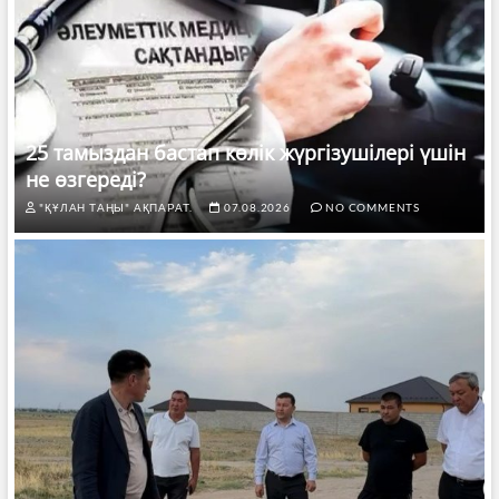
25 тамыздан бастап көлік жүргізушілері үшін
не өзгереді?
"ҚҰЛАН ТАҢЫ" АҚПАРАТ.
07.08.2026
NO COMMENTS