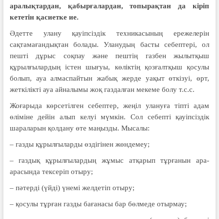
аралықтардан, қабырғалардан, топырақтан да кіріп
кететін қасиетке ие.
Әдетте улану қауіпсіздік техни­касының ережелерін
сақтамағандықтан болады. Уланудың басты себептері, ол
пешті дұрыс соқпау және пештің газбен жылытқыш
құрылғылардың істен шығуы, көліктің қозғалтқыш қосулы
болып, ауа алмаспайтын жабық жерде уақыт өткізуі, өрт,
жеткілікті ауа айналымы жоқ газдалған мекеме болу т.с.с.
Жоғарыда көрсетілген себептер, жеңіл улануға тіпті адам
өліміне дейін алып келуі мүмкін. Сол себепті қауіпсіздік
шараларын қолдану өте маңызды. Мысалы:
– газды құрылғыларды өздігі­нен жөндемеу;
– газдық құрылғылардың жұмыс атқарып тұрғанын ара-
арасында тексеріп отыру;
– пәтерді (үйді) үнемі желдетіп отыру;
– қосулы тұрған газды бағанасы бар бөлмеде отырмау;