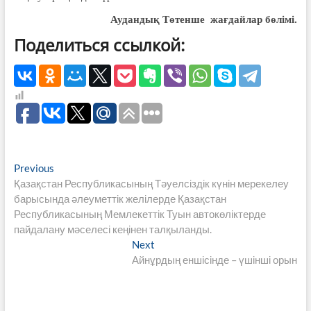
Аудандық Төтенше
жағдайлар бөлімі.
Поделиться ссылкой:
Навигация
Previous
Previous
post:
Қазақстан Республикасының Тәуелсіздік күнін мерекелеу
по
барысында әлеуметтік желілерде Қазақстан
записям
Республикасының Мемлекеттік Туын автокөліктерде
пайдалану мәселесі кеңінен талқыланды.
Next
Next
post:
Айнұрдың еншісінде – үшінші орын