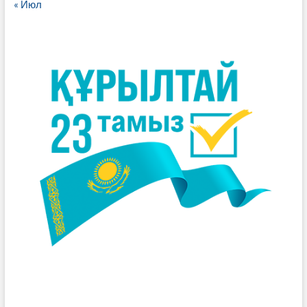
« Июл