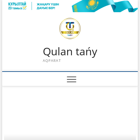
Skip
to
content
Qulan tańy
AQPARAT