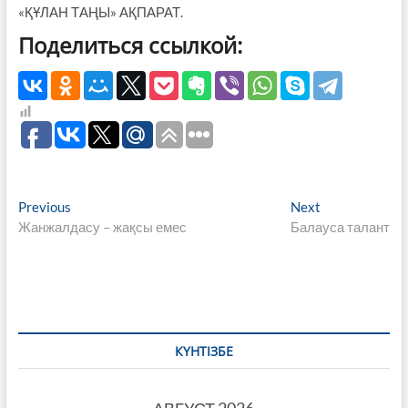
«ҚҰЛАН ТАҢЫ» АҚПАРАТ.
Поделиться ссылкой:
Навигация
Previous
Next
Previous
Next
post:
post:
Жанжалдасу – жақсы емес
Балауса талант
по
записям
КҮНТІЗБЕ