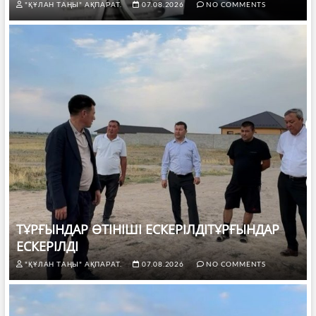
"ҚҰЛАН ТАҢЫ" АҚПАРАТ.
07.08.2026
NO COMMENTS
ТҰРҒЫНДАР ӨТІНІШІ ЕСКЕРІЛДІТҰРҒЫНДАР
ЕСКЕРІЛДІ
"ҚҰЛАН ТАҢЫ" АҚПАРАТ.
07.08.2026
NO COMMENTS