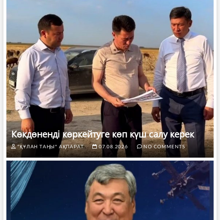
Көкдөненді көркейтуге көп күш салу керек
"ҚҰЛАН ТАҢЫ" АҚПАРАТ.
07.08.2026
NO COMMENTS