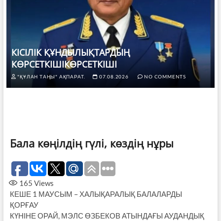
КІСІЛІК ҚҰНДЫЛЫҚТАРДЫҢ
КӨРСЕТКІШІКӨРСЕТКІШІ
"ҚҰЛАН ТАҢЫ" АҚПАРАТ.
07.08.2026
NO COMMENTS
Бала көңілдің гүлі, көздің нұры
165
Views
КЕШЕ 1 МАУСЫМ – ХАЛЫҚАРАЛЫҚ БАЛАЛАРДЫ
ҚОРҒАУ
КҮНІНЕ ОРАЙ, МЭЛС ӨЗБЕКОВ АТЫНДАҒЫ АУДАНДЫҚ