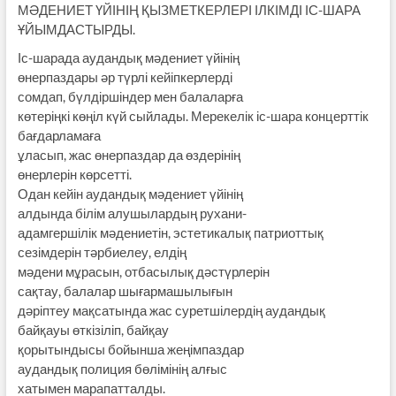
МӘДЕНИЕТ ҮЙІНІҢ ҚЫЗМЕТКЕРЛЕРІ ІЛКІМДІ ІС-ШАРА
ҰЙЫМДАСТЫРДЫ.
Іс-шарада аудандық мәдениет үйінің
өнерпаздары әр түрлі кейіпкерлерді
сомдап, бүлдіршіндер мен балаларға
көтеріңкі көңіл күй сыйлады. Мерекелік іс-шара концерттік
бағдарламаға
ұласып, жас өнерпаздар да өздерінің
өнерлерін көрсетті.
Одан кейін аудандық мәдениет үйінің
алдында білім алушылардың рухани-
адамгершілік мәдениетін, эстетикалық патриоттық
сезімдерін тәрбиелеу, елдің
мәдени мұрасын, отбасылық дәстүрлерін
сақтау, балалар шығармашылығын
дәріптеу мақсатында жас суретшілердің аудандық
байқауы өткізіліп, байқау
қорытындысы бойынша жеңімпаздар
аудандық полиция бөлімінің алғыс
хатымен марапатталды.