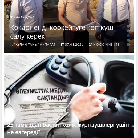
ЖАҢАЛЫҚТАР
Көкдөненді көркейтуге көп күш
салу керек
"ҚҰЛАН ТАҢЫ" АҚПАРАТ.
07.08.2026
NO COMMENTS
25 тамыздан бастап көлік жүргізушілері үшін
не өзгереді?