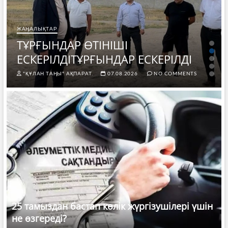
ЖАҢАЛЫҚТАР
ТҰРҒЫНДАР ӨТІНІШІ
ЕСКЕРІЛДІТҰРҒЫНДАР ЕСКЕРІЛДІ
"ҚҰЛАН ТАҢЫ" АҚПАРАТ.
07.08.2026
NO COMMENTS
25 тамыздан бастап көлік жүргізушілері үшін
не өзгереді?