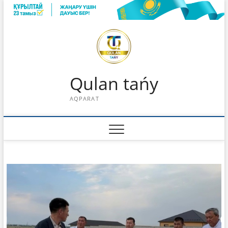
Skip
to
content
Qulan tańy
AQPARAT