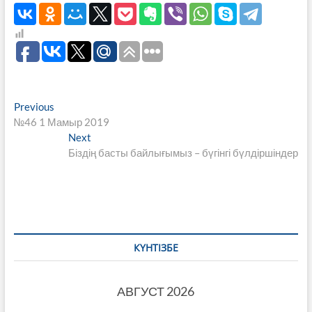
Навигация
Previous
Previous
post:
№46 1 Мамыр 2019
по
Next
Next
записям
post:
Біздің басты байлығымыз – бүгінгі бүлдіршіндер
КҮНТІЗБЕ
АВГУСТ 2026