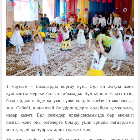
1 маусым – Балаларды қорғау күні. Бұл ең жақсы және
қуанышты мереке болып табылады. Бұл күннің жақсы өтіп,
балалардың есінде қалуына үлкендердің тигізетін ықпалы да
зор. Себебі, кішкентай бүлдіршіндерге әрдайым қамқорлық,
назар қажет. Бұл сезімдер әрқайсысымызда бар екендігі
белгілі және оны өзгелерге білдіру үшін арнайы бағдарлама
мен қандай да бұйрықтардың қажеті жоқ.
Балалар күніне орай Жаңатұрмыс ауылдық округіндегі