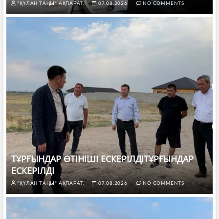
"ҚҰЛАН ТАҢЫ" АҚПАРАТ.
07.08.2026
NO COMMENTS
ТҰРҒЫНДАР ӨТІНІШІ ЕСКЕРІЛДІТҰРҒЫНДАР
ЕСКЕРІЛДІ
"ҚҰЛАН ТАҢЫ" АҚПАРАТ.
07.08.2026
NO COMMENTS