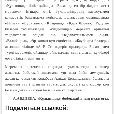
«Құлыншақ» бөбекжайында «Бала» деген бір бақыт» атты
мерекелік іс-шара өтті. Бүлдіршіндердің қатысуымен
концерттік бағдарлама қойылды. Балалардың орындауында
«Испан», «Буратино», «Қуыршақ», «Қара Жорға», «Радуга»
билерін тамашаладық. Бүлдіршіндер мерекеге арналған
тақпақтарын сондай бір ыждаһаттылықпен оқып,
«Балабақша», «Әр қашан күн сөнбесін», «Баубақша белдер»,
ағылшын тілінде «А В С» әндерін орындады. Балалармен
түрлі мерекелік ойындар ойнатылып, сыңғырлаған күлкілері
ертеңгіліктің әрін ашты.
Мерекелік ертеңгілік соңында ауылымыздың кәсіпкер
азаматы, бөбекжай ашылғалы үш жыл бойы демеушілік
жасап келе жатқан Құдабаев Алихат Ержанұлының балаларға
арналған тәтті шашуы таратылды. Жүрегі кең кісілер көп
болсын деген ниетпен болашаққа үміт арттық.
А.АБДИЕВА,
«Құлыншақ» бөбекжайының педагогы.
Поделиться ссылкой: