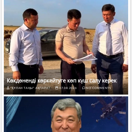
Көкдөненді көркейтуге көп күш салу керек
"ҚҰЛАН ТАҢЫ" АҚПАРАТ.
07.08.2026
NO COMMENTS