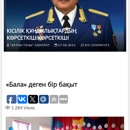
КІСІЛІК ҚҰНДЫЛЫҚТАРДЫҢ
КӨРСЕТКІШІКӨРСЕТКІШІ
"ҚҰЛАН ТАҢЫ" АҚПАРАТ.
07.08.2026
NO COMMENTS
«Бала» деген бір бақыт
1 284
Views