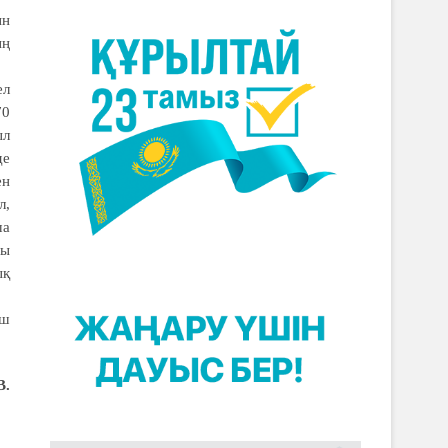
ын
ың
ел
70
ыл
де
ен
л,
ша
ны
ық
үш
В.