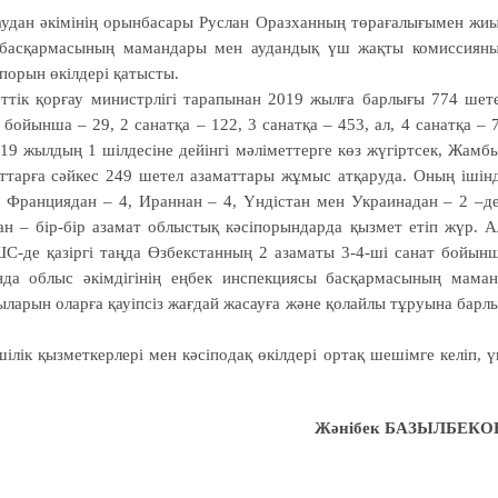
а аудан әкімінің орынбасары Руслан Оразханның төрағалығымен жи
сы басқармасының мамандары мен аудандық үш жақты комиссиян
порын өкілдері қатысты.
ттік қорғау министрлігі тарапынан 2019 жылға барлығы 774 шет
бойынша – 29, 2 санатқа – 122, 3 санатқа – 453, ал, 4 санатқа – 
19 жылдың 1 шілдесіне дейінгі мәліметтерге көз жүгіртсек, Жамб
тарға сәйкес 249 шетел азаматтары жұмыс атқаруда. Оның ішін
, Франциядан – 4, Ираннан – 4, Үндістан мен Украинадан – 2 –д
н – бір-бір азамат облыстық кәсіпорындарда қызмет етіп жүр. А
ШС-де қазіргі таңда Өзбекстанның 2 азаматы 3-4-ші санат бойын
а облыс әкімдігінің еңбек инс­пекциясы бас­қармасының ма­ма
ларын олар­ға қауіпсіз жағ­­дай жасауға және қолайлы тұруы­на барл
ік қыз­мет­­керлері мен кәсіподақ өкілдері ор­тақ шешімге ке­ліп, 
Жәнібек БАЗЫЛБЕКО