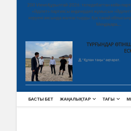
200 ViewsҚұрылтай-2026: теледебаттан кейін парт
«Әділет» партиясы өңірлердегі жұмысын «Әділетт
керуені аясында жалғастырды. Қостанай облысынд
Меңдіқара,…
ТҰРҒЫНДАР ӨТІНІШ
ЕС
"Құлан таңы" ақпарат.
БАСТЫ БЕТ
ЖАҢАЛЫҚТАР
ТАҒЫ
М