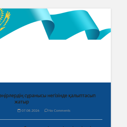
 өңірлердің сұранысы негізінде қалыптасып
жатыр
07.08.2026
No Comments