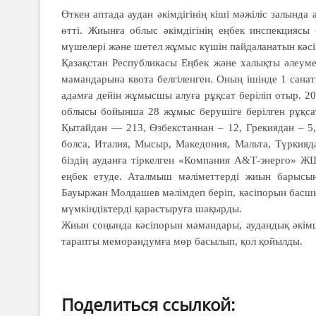
Өткен аптада аудан әкімдігінің кіші мәжіліс залынд
өтті. Жиынға облыс әкімдігінің еңбек инспекция
мүшелері және шетел жұмыс күшін пайдаланатын кәсі
Қазақстан Республикасы Еңбек және халықты әлеуме
мамандарына квота белгіленген. Оның ішінде 1 санат 
адамға дейін жұмысшы алуға рұқсат беріліп отыр. 20
облысы бойынша 28 жұмыс берушіге берілген рұқсат
Қытайдан — 213, Өзбекстаннан – 12, Грекиядан – 5
болса, Италия, Мысыр, Македония, Мальта, Түркияда
біздің ауданға тіркелген «Компания А&Т-энерго» Ж
еңбек етуде. Аталмыш мәліметтерді жиын барысынд
Бауыржан Мол­дашев мәлімдеп бе­ріп, кәсіпорын бас­шы
мүм­кіндіктерді қа­рас­ты­ру­ға шақырды.
Жиын соңында кә­сіпорын ма­мандары, аудандық әкімшіл
тарапты ме­морандумға мөр басылып, қол қойыл­ды.
Поделиться ссылкой: