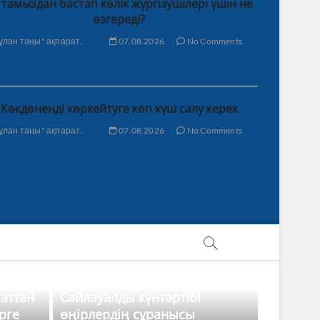
 тамыздан бастап көлік жүргізушілері үшін не
өзгереді?
ұлан таңы" ақпарат.
07.08.2026
No Comments
Көкдөненді көркейтуге көп күш салу керек
ұлан таңы" ақпарат.
07.08.2026
No Comments
баттан
Сайлауалды күнтәртібі
рге
өңірлердің сұранысы