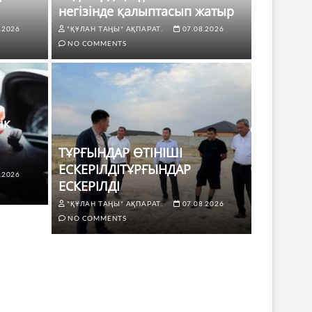
негізінде қалыптасып жатыр
.2026
"ҚҰЛАН ТАҢЫ" АҚПАРАТ.
07.08.2026
NO COMMENTS
ік
ТҰРҒЫНДАР ӨТІНІШІ
ЕСКЕРІЛДІТҰРҒЫНДАР
.2026
ЖАҢАЛЫҚТ
ЕСКЕРІЛДІ
 көлік жүргізушілері үшін не
ТҰРҒЫ
"ҚҰЛАН ТАҢЫ" АҚПАРАТ.
07.08.2026
ЕСКЕР
NO COMMENTS
8.2026
NO COMMENTS
"ҚҰЛАН Т