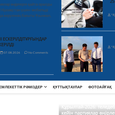
25
иялар өңірлерге қайта оралды
і Қазақстан үшін» мобильді
"Қ
а керуеннің бағыты Ұзынкөл,
І ЕСКЕРІЛДІТҰРҒЫНДАР
КЕРІЛДІ
"Қ
07.08.2026
No Comments
ЕМЛЕКЕТТІК РӘМІЗДЕР
ҚҰТТЫҚТАУЛАР
ФОТОАЙҒАҚ
Құрылтай-2026: теледе
кейін партиялар өңірле