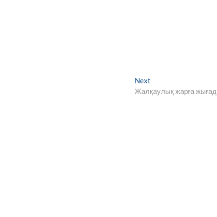
Next
Next
post:
Жалқаулық жарға жыға