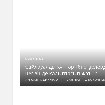
ЖАҢАЛЫҚТАР
ар
Сайлауалды күнтәртібі өңірлер
негізінде қалыптасып жатыр
"ҚҰЛАН ТАҢЫ" АҚПАРАТ.
07.08.2026
NO COMMEN