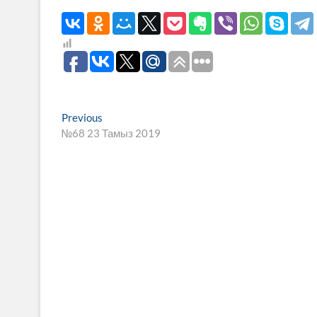
Навигация
Previous
Previous
post:
№68 23 Тамыз 2019
по
записям