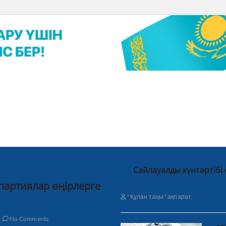
Сайлауалды күнтәртібі
 партиялар өңірлерге
"Құлан таңы" ақпарат.
No Comments