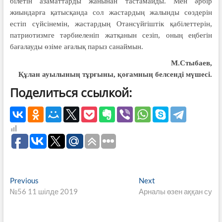
білетін азаматтарды жанынан тастамайды. Мен әрбір
жиындарға қатысқанда сол жастардың жалынды сөздерін
естіп сүйсінемін, жастардың Отансүйгіштік қабілеттерін,
патриотизмге тәрбиеленіп жатқанын сезіп, оның еңбегін
бағалауды өзіме ағалық парыз санаймын.
М.Стыбаев,
Құлан ауылының тұрғыны, қоғамның белсенді мүшесі.
Поделиться ссылкой:
Навигация
Previous
Next
Previous
Next
post:
post:
№56 11 шілде 2019
Арналы өзен аққан су
по
записям