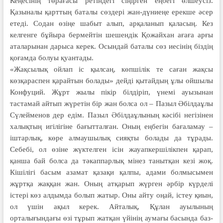
Кеңесінің төрағасы ретіндегі сіңірген еңбегі өлшеусіз.
Қазыналы қарттың баталы сөздері жан-дүниеңе ерекше әсер
етеді. Содан өзіңе шабыт алып, арқаланып қаласың. Кез
келгенге бұйыра бермейтін шешендік Қожайхан ағаға арғы
аталарынан дарыса керек. Осындай баталы сөз иесінің біздің
қоғамда болуы қуантады.
«Жақсылық ойлап іс қылсаң, көпшілік те саған жақсы
көзқараспен қарайтын болады» дейді қытайдың ұлы ойшылы
Конфуций. Жұрт жылы пікір білдіріп, үнемі ауызынан
тастамай айтып жүретін бір жан болса ол – Пазыл Әбілдаұлы
Сүлейменов дер едім. Пазыл Әбілдаұлының кәсібі негізінен
халықтың игілігіне бағытталған. Оның еңбегін бағаламау –
іштарлық, көре алмаушылық сияқты болады да тұрады.
Себебі, ол өзіне жүктелген ісін жауапкершілікпен қарап,
қанша бай болса да тәкаппарлық мінез танытқан кезі жоқ.
Кішілігі басым азамат қазақи қалпы, адами болмысымен
жұртқа жаққан жан. Оның атқарып жүрген әрбір күрделі
істері көз алдымда болып жатыр. Оны айту оңай, істеу қиын,
ол үшін ақыл керек. Айталық, Құлан ауылының
орталығындағы өзі тұрып жатқан үйінің аумағы басында баз-