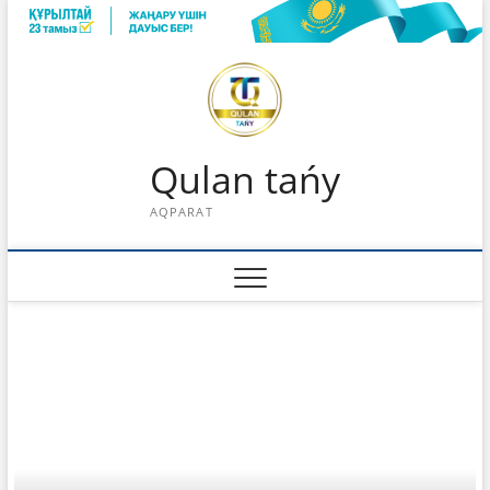
Skip
to
content
Qulan tańy
AQPARAT