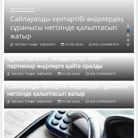
ЖАҢАЛЫҚТАР
Сайлауалды күнтәртібі өңірлердің
сұранысы негізінде қалыптасып
жатыр
"ҚҰЛАН ТАҢЫ" АҚПАРАТ.
07.08.2026
NO COMMENTS
Құрылтай-2026: теледебаттан кейін
партиялар өңірлерге қайта оралды
"ҚҰЛАН ТАҢЫ" АҚПАРАТ.
07.08.2026
NO COMMENTS
Сайлауалды күнтәртібі өңірлердің сұранысы
негізінде қалыптасып жатыр
"ҚҰЛАН ТАҢЫ" АҚПАРАТ.
07.08.2026
NO COMMENTS