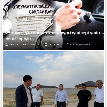
25 тамыздан бастап көлік жүргізушілері үшін
не өзгереді?
"ҚҰЛАН ТАҢЫ" АҚПАРАТ.
07.08.2026
NO COMMENTS