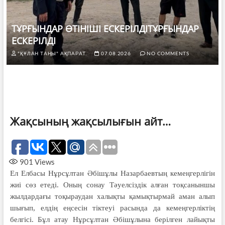
ТҰРҒЫНДАР ӨТІНІШІ ЕСКЕРІЛДІТҰРҒЫНДАР
ЕСКЕРІЛДІ
"ҚҰЛАН ТАҢЫ" АҚПАРАТ.
07.08.2026
NO COMMENTS
Жақсының жақсылығын айт…
901
Views
Ел Елбасы Нұрсұлтан Әбішұлы Назар­баевтың кемеңгерлігін
жиі сөз етеді. Оның сонау Тәуелсіздік алған тоқса­ныншы
жылдардағы тоқыраудан ха­лықты қамықтырмай аман алып
шы­ғып, елдің еңсесін тіктеуі расында да кемеңгерліктің
белгісі. Бұл атау Нұрсұлтан Әбішұлына берілген лайық­ты