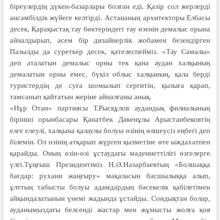
біреулердің дүкен-базарлары болған еді. Қазір сол жерлерді
ансамбілдік жүйеге келтірді. Астананың архитекторы Елбасы
десек, Қарақыстақ тау бөктеріндегі тау өзенін демалыс орына
айналдырып, әсем бір дизайнерлік жобамен безендірген
Пазылды да суреткер десек, қателеспейміз. «Тау Самалы»
деп аталатын демалыс орны тек қана аудан халқының
демалатын орны емес, бүкіл облыс халқының, қала берді
туристердің де суға шомылып сергитін, қызыға қарап,
тамсанып қайтатын жеріне айналғаны анық.
«Нұр Отан» партиясы Т.Рысқұлов аудандық филиалының
бірінші орынбасары Қанатбек Дәкенұлы Арыстанбековтің
елге елеулі, халқына қалаулы болуы өзінің өлшеусіз еңбегі деп
білемін. Ол өзінің атқарып жүрген қызметіне өте ыждахатпен
қарайды. Оның өзін-өзі ұстаудағы мәдениеттілігі өзгелерге
үлгі.Тұңғыш Президентіміз Н.Ә.Назарбаевтың «Болшаққа
бағдар: рухани жаңғыру» мақаласын басшылыққа алып,
ұлттың табысты болуы адамдардың бәсекелік қабілетімен
айқындалатынын үнемі жадында ұстайды. Сондықтан болар,
ауданымыздағы белсенді жастар мен жұмысты жолға қоя