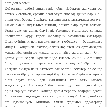
баға деп білемін.
Елбасының еңбегі ұшан-теңіз. Оны тізбектеп жатудың өзі
артық. Деген­мен, ерекше атап өтуге тиіс бір дү­ние бар. Ол –
оның елді береке-бір­лікте, тыныштықта, ынтымақта ұстауы.
Еліміз аман, жұртымыз тыныш, бейбіт өмір сүріп келеміз.
Бұны өскелең ұрпақ білуі тиіс.Үлкендер мұны жас ұрпаққа
насихаттап жүруі керек. Жаһандану заманында жастарды
Отан сүйгіштік пен патриотизмге тәрбиелеу – баршамызға
міндет. Сондай-ақ, өзімізді-өзіміз дәріптеп, өз ортамыздағы
жақсы кісілердің де жақсы істерін айта жүрген жөн. Ол –
қоғам үшін керек. Бұл жөнінде Елбасы өзінің «Болашаққа
бағдар: рухани жаңғыру» атты мақаласында «Әрбір өлкенің
халқына суықта пана, ыстықта сая болған, есімдері ел есінде
сақталған біртуар перзенттері бар. Осының бәрін жас ұрпақ
біліп өсуге тиіс» деп жан-жақты атап өтті. Елбасы
мақаласында айтылғандай бүгін мен аудан өмірінде өзіндік
орны бар үш азамат жөнінде қалам тербеп, олардың адами
болмысына тоқталуды жөн көрдім. Соның бірі – Қожайхан
аға Қазыбайұлы Бижанов. Оның аудандық ардагерлер