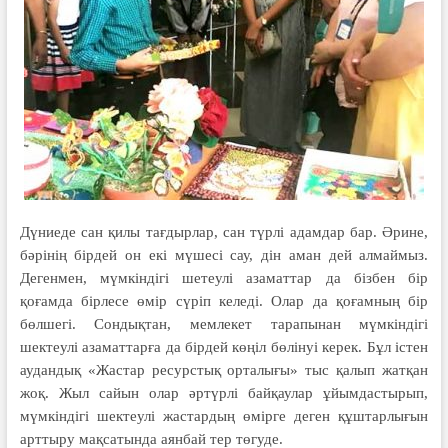
Дүниеде сан қилы тағдырлар, сан түрлі адамдар бар. Әрине,
бәрінің бірдей он екі мүшесі сау, дін аман дей алмаймыз.
Дегенмен, мүмкіндігі шетеулі азаматтар да бізбен бір
қоғамда бірлесе өмір сүріп келеді. Олар да қоғамның бір
бөлшегі. Сондықтан, мемлекет тарапынан мүмкіндігі
шектеулі азаматтарға да бірдей көңіл бөлінуі керек. Бұл істен
аудандық «Жастар ресурстық орталығы» тыс қалып жатқан
жоқ. Жыл сайын олар әртүрлі байқаулар ұйымдастырып,
мүмкіндігі шектеулі жастардың өмірге деген құштарлығын
арттыру мақсатында аянбай тер төгуде.