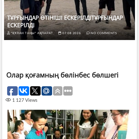
ТҰРҒЫНДАР ӨТІНІШІ ЕСКЕРІЛДІТҰРҒЫНДАР
ЕСКЕРІЛДІ
"ҚҰЛАН ТАҢЫ" АҚПАРАТ.
07.08.2026
NO COMMENTS
Олар қоғамның бөлінбес бөлшегі
1 127
Views