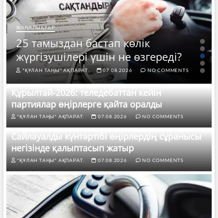
ЖАҢАЛЫҚТАР
25 тамыздан бастап көлік
жүргізушілері үшін не өзгереді?
"ҚҰЛАН ТАҢЫ" АҚПАРАТ.
07.08.2026
NO COMMENTS
Құрылтай-2026: теледебаттан кейін
партиялар өңірлерге қайта оралды
"ҚҰЛАН ТАҢЫ" АҚПАРАТ.
07.08.2026
NO COMMENTS
Сайлауалды күнтәртібі өңірлердің сұранысы
негізінде қалыптасып жатыр
"ҚҰЛАН ТАҢЫ" АҚПАРАТ.
07.08.2026
NO COMMENTS