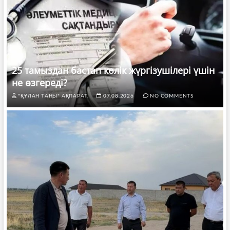
25 тамыздан бастап көлік жүргізушілері үшін
не өзгереді?
"ҚҰЛАН ТАҢЫ" АҚПАРАТ.
07.08.2026
NO COMMENTS