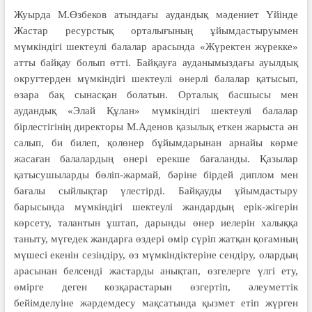
Жуырда М.Өзбеков атындағы аудандық мәдениет Үйінде
Жастар ресурстық орталығының ұйымдастыруымен
мүмкіндігі шектеулі балалар арасында «Жүректен жүрекке»
атты байқау болып өтті. Байқауға ауданымыздағы ауылдық
округтерден мүмкіндігі шектеулі өнерлі балалар қатысып,
өзара бақ сынасқан болатын. Орталық басшысы мен
аудандық «Элай Құлан» мүмкіндігі шектеулі балалар
бірлестігінің директоры М.Аденов қазылық еткен жарыста ән
салып, би билеп, қолөнер бұйымдарынан арнайы көрме
жасаған балалардың өнері ерекше бағаланды. Қазылар
қатысушыларды бөліп-жармай, бәріне бірдей диплом мен
бағалы сыйлықтар үлестірді. Байқауды ұйымдастыру
барысында мүмкіндігі шектеулі жандардың ерік-жігерін
көрсету, талантын ұштап, дарынды өнер иелерін халыққа
таныту, мүгедек жандарға өздері өмір сүріп жатқан қоғамның
мүшесі екенін сезіндіру, өз мүмкіндіктеріне сендіру, олардың
арасынан белсенді жастарды анықтап, өзгелерге үлгі ету,
өмірге деген көзқарастарын өзгертіп, әлеуметтік
бейімделуіне жәрдемдесу мақсатында қызмет етіп жүрген