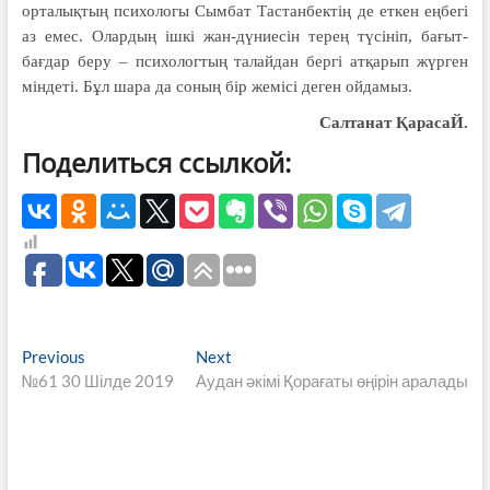
орталықтың психологы Сымбат Тастанбектің де еткен еңбегі
аз емес. Олардың ішкі жан-дүниесін терең түсініп, бағыт-
бағдар беру – психологтың талайдан бергі атқарып жүрген
міндеті. Бұл шара да соның бір жемісі деген ойдамыз.
Салтанат ҚарасаЙ.
Поделиться ссылкой:
Навигация
Previous
Next
Previous
Next
post:
post:
№61 30 Шілде 2019
Аудан әкімі Қорағаты өңірін аралады
по
записям