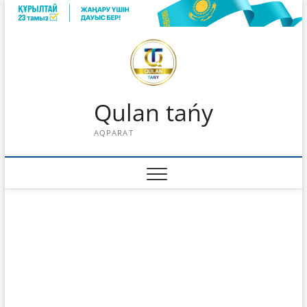
Skip
to
content
Qulan tańy
AQPARAT