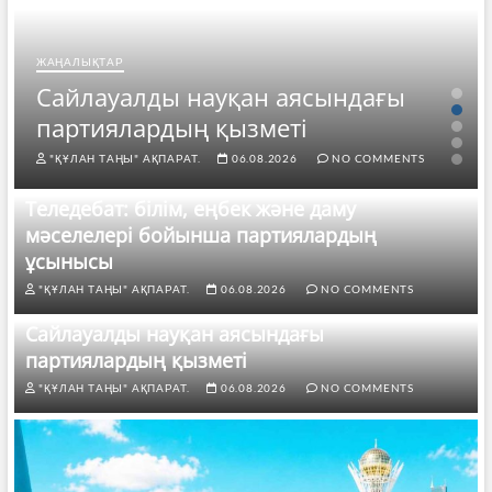
ЖАҢАЛЫҚТАР
Сайлауалды науқан аясындағы
партиялардың қызметі
"ҚҰЛАН ТАҢЫ" АҚПАРАТ.
06.08.2026
NO COMMENTS
Теледебат: білім, еңбек және даму
мәселелері бойынша партиялардың
ұсынысы
"ҚҰЛАН ТАҢЫ" АҚПАРАТ.
06.08.2026
NO COMMENTS
Сайлауалды науқан аясындағы
партиялардың қызметі
"ҚҰЛАН ТАҢЫ" АҚПАРАТ.
06.08.2026
NO COMMENTS