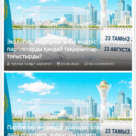
Экология, медицина және өндіріс: өңірлерде
партияларды қандай тақырыптар
тоғыстырды?
"ҚҰЛАН ТАҢЫ" АҚПАРАТ.
05.08.2026
NO COMMENTS
Партиялар өңірлерді аралады: олар
дәрігерлермен, жұмысшылармен,