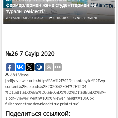
фермерлермен және студенттермен не
туралы сөйлесті?
"ҚҰЛАН ТАҢЫ" АҚПАРАТ.
05.08.2026
NO COMMENTS
№26 7 Сәуір 2020
681
Views
[pdfjs-viewer url=»https%3A%2F%2Fqulantany.kz%2Fwp-
content%2Fuploads%2F2020%2F04%2F1234-
%D1%81%D0%B6%D0%B0%D1%82%D1%8B%D0%B9-
1.pdf» viewer_width=100% viewer_height=1360px
fullscreen=true download=true print=true]
Поделиться ссылкой: