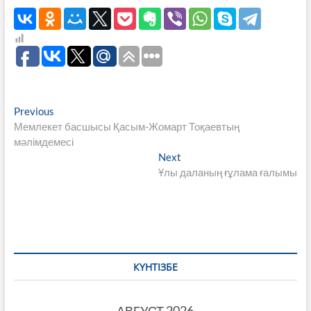
Навигация
Previous
Previous
post:
Мемлекет басшысы Қасым-Жомарт Тоқаевтың
по
мәлімдемесі
записям
Next
Next
post:
Ұлы даланың ғұлама ғалымы
КҮНТІЗБЕ
АВГУСТ 2026