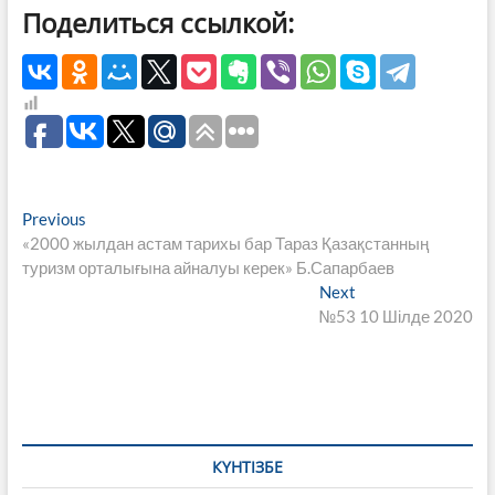
Поделиться ссылкой:
Навигация
Previous
Previous
post:
«2000 жылдан астам тарихы бар Тараз Қазақстанның
по
туризм орталығына айналуы керек» Б.Сапарбаев
записям
Next
Next
post:
№53 10 Шілде 2020
КҮНТІЗБЕ