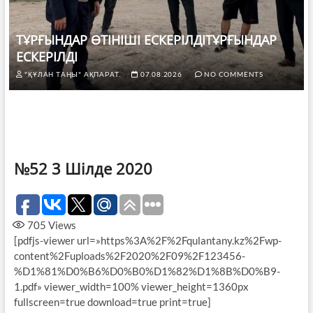
ТҰРҒЫНДАР ӨТІНІШІ ЕСКЕРІЛДІТҰРҒЫНДАР
ЕСКЕРІЛДІ
"ҚҰЛАН ТАҢЫ" АҚПАРАТ.
07.08.2026
NO COMMENTS
№52 3 Шілде 2020
705
Views
[pdfjs-viewer url=»https%3A%2F%2Fqulantany.kz%2Fwp-
content%2Fuploads%2F2020%2F09%2F123456-
%D1%81%D0%B6%D0%B0%D1%82%D1%8B%D0%B9-
1.pdf» viewer_width=100% viewer_height=1360px
fullscreen=true download=true print=true]