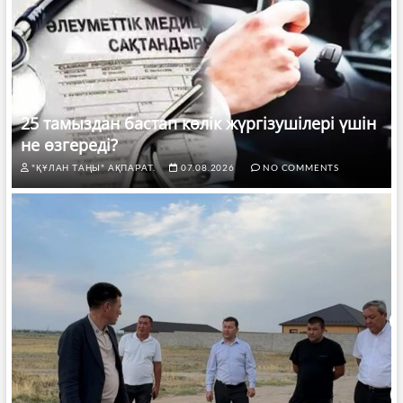
25 тамыздан бастап көлік жүргізушілері үшін
не өзгереді?
"ҚҰЛАН ТАҢЫ" АҚПАРАТ.
07.08.2026
NO COMMENTS