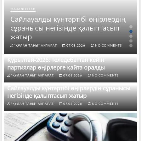
ЖАҢАЛЫҚТАР
Сайлауалды күнтәртібі өңірлердің
сұранысы негізінде қалыптасып
жатыр
"ҚҰЛАН ТАҢЫ" АҚПАРАТ.
07.08.2026
NO COMMENTS
Құрылтай-2026: теледебаттан кейін
партиялар өңірлерге қайта оралды
"ҚҰЛАН ТАҢЫ" АҚПАРАТ.
07.08.2026
NO COMMENTS
Сайлауалды күнтәртібі өңірлердің сұранысы
негізінде қалыптасып жатыр
"ҚҰЛАН ТАҢЫ" АҚПАРАТ.
07.08.2026
NO COMMENTS