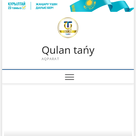
Skip
to
content
Qulan tańy
AQPARAT