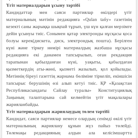
Үгіт материалдарын ұсыну тәртібі
Кандидаттар мен саяси партиялар өкілдері үгіт
материалының мәтінін редакцияға «Qulan tańy» газетінің
кезекті саны жарыққа шықпай тұрып, үш күн қалған мерзімге
дейін ұсынуы тиіс. Сонымен қатар электронды нұсқасы қоса
болуы керек(дискета, диск, электрондық пошта). Берілген
күні және тіркеу нөмірі материалдың жазбаша нұсқасы
редакцияға екі данамен тапсырылып, оған рекдакция
тарапынан қабылданған күні, уақыты, қабылдаған
қызметкердің аты-жөні, қызметі жазылып, қол қойылады.
Мәтіннің біреуі газеттің жарнама бөліміне тіркеліп, екіншісін
тапсырыс берушінің өзі алып кетуі тиіс. ҚР «Қазақстан
Республикасындағы Сайлау туралы» Конституциялық
Заңының талаптарына сай келмейтін үгіт мақалалары
жарияланбайды.
Үгіт материалдарын жариялаудың төлем тәртібі
Кандидат, саяси партиялар немесе олардың сенімді өкілі үгіт
материалының жариялану құнын жүз пайыз төлейді.
Төлемақы редакцияның алдын ала келісімшартта