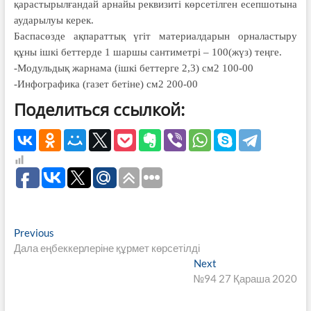
қарастырылғандай арнайы реквизиті көрсетілген есепшотына
аударылуы керек.
Баспасөзде ақпараттық үгіт материалдарын орналастыру
құны ішкі беттерде 1 шаршы сантиметрі – 100(жүз) теңге.
-Модульдық жарнама (ішкі беттерге 2,3) см2 100-00
-Инфографика (газет бетіне) см2 200-00
Поделиться ссылкой:
Навигация
Previous
Previous
post:
Дала еңбеккерлеріне құрмет көрсетілді
по
Next
Next
записям
post:
№94 27 Қараша 2020