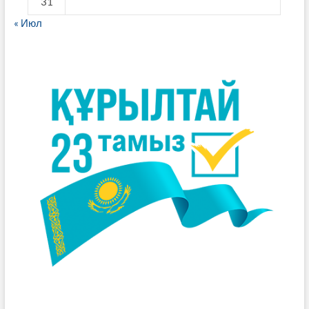
31
« Июл