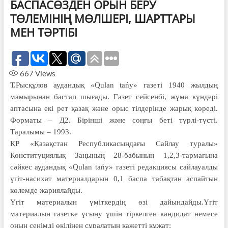
БАСПАСӨЗДЕН ОРЫН БЕРУ
ТӨЛЕМІНІҢ МӨЛШЕРІ, ШАРТТАРЫ
МЕН ТӘРТІБІ
667
Views
Т.Рысқұлов аудандық «Qulan tańy» газеті 1940 жылдың
мамырынан бастап шығады. Газет сейсенбі, жұма күндері
аптасына екі рет қазақ және орыс тілдерінде жарық көреді.
Форматы – Д2. Бірінші және соңғы беті түрлі-түсті.
Таралымы – 1993.
ҚР «Қазақстан Республикасындағы Сайлау туралы»
Конституциялық Заңының 28-бабының 1,2,3-тармағына
сәйкес аудандық «Qulan tańy» газеті редакциясы сайлауалды
үгіт-насихат материалдарын 0,1 баспа табақтан аспайтын
көлемде жариялайды.
Үгіт материалын үміткердің өзі дайындайды.Үгіт
материалын газетке ұсыну үшін тіркелген кандидат немесе
оның сенімді өкілінен сұралатын қажетті құжат: