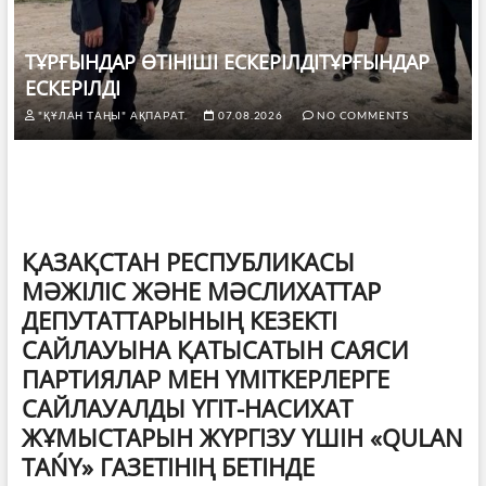
ТҰРҒЫНДАР ӨТІНІШІ ЕСКЕРІЛДІТҰРҒЫНДАР
ЕСКЕРІЛДІ
"ҚҰЛАН ТАҢЫ" АҚПАРАТ.
07.08.2026
NO COMMENTS
ҚАЗАҚСТАН РЕСПУБЛИКАСЫ
МӘЖІЛІС ЖӘНЕ МӘСЛИХАТТАР
ДЕПУТАТТАРЫНЫҢ КЕЗЕКТІ
САЙЛАУЫНА ҚАТЫСАТЫН САЯСИ
ПАРТИЯЛАР МЕН ҮМІТКЕРЛЕРГЕ
САЙЛАУАЛДЫ ҮГІТ-НАСИХАТ
ЖҰМЫСТАРЫН ЖҮРГІЗУ ҮШІН «QULAN
TAŃY» ГАЗЕТІНІҢ БЕТІНДЕ