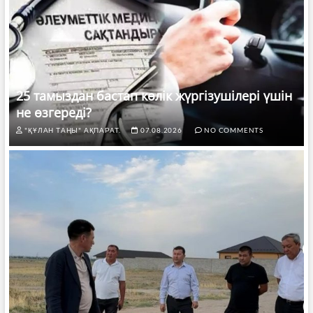
25 тамыздан бастап көлік жүргізушілері үшін
не өзгереді?
"ҚҰЛАН ТАҢЫ" АҚПАРАТ.
07.08.2026
NO COMMENTS