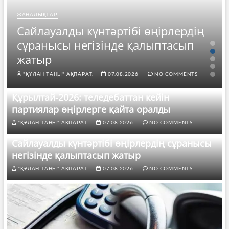
ЖАҢАЛЫҚТАР
Сайлауалды күнтәртібі өңірлердің
сұранысы негізінде қалыптасып
жатыр
"ҚҰЛАН ТАҢЫ" АҚПАРАТ.
07.08.2026
NO COMMENTS
Құрылтай-2026: теледебаттан кейін
партиялар өңірлерге қайта оралды
"ҚҰЛАН ТАҢЫ" АҚПАРАТ.
07.08.2026
NO COMMENTS
Сайлауалды күнтәртібі өңірлердің сұранысы
негізінде қалыптасып жатыр
"ҚҰЛАН ТАҢЫ" АҚПАРАТ.
07.08.2026
NO COMMENTS