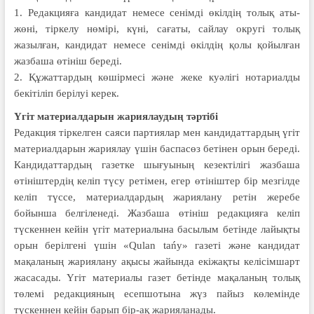
1. Редакцияға кандидат немесе сенімді өкілдің толық аты-
жөні, тіркелу нөмірі, күні, сағаты, сайлау округі толық
жазылған, кандидат немесе сенімді өкілдің қолы қойылған
жазбаша өтініш береді.
2. Құжаттардың көшірмесі және жеке куәлігі нотариалды
бекітіліп берілуі керек.
Үгіт материалдарын жариялаудың тәртібі
Редакция тіркелген саяси партиялар мен кандидаттардың үгіт
материалдарын жариялау үшін баспасөз бетінен орын береді.
Кандидаттардың газетке шығуының кезектілігі жазбаша
өтініштердің келіп түсу ретімен, егер өтініштер бір мезгілде
келіп түссе, материалдардың жариялану ретін жеребе
бойынша белгіленеді. Жазбаша өтініш редакцияға келіп
түскеннен кейін үгіт материалына басылым бетінде лайықты
орын берілгені үшін «Qulan tańy» газеті және кандидат
мақаланың жариялану ақысы жайында екіжақты келісімшарт
жасасады. Үгіт материалы газет бетінде мақаланың толық
төлемі редакцияның есепшотына жүз пайыз көлемінде
түскеннен кейін барып бір-ақ жарияланады.