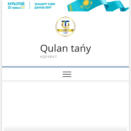
Skip
to
content
Qulan tańy
AQPARAT