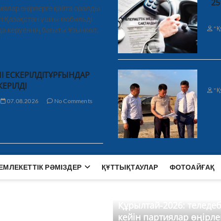
25
иялар өңірлерге қайта оралды
і Қазақстан үшін» мобильді
"Қ
а керуеннің бағыты Ұзынкөл,
І ЕСКЕРІЛДІТҰРҒЫНДАР
КЕРІЛДІ
"Қ
07.08.2026
No Comments
ЕМЛЕКЕТТІК РӘМІЗДЕР
ҚҰТТЫҚТАУЛАР
ФОТОАЙҒАҚ
Құрылтай-2026: теледе
кейін партиялар өңірле