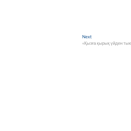
Next
Next
post:
«Қызға қырық үйден ты