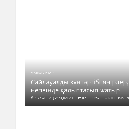
ЖАҢАЛЫҚТАР
ар
Сайлауалды күнтәртібі өңірлер
негізінде қалыптасып жатыр
"ҚҰЛАН ТАҢЫ" АҚПАРАТ.
07.08.2026
NO COMMEN