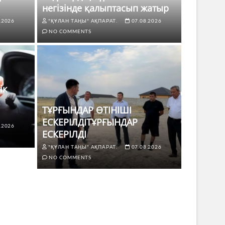
негізінде қалыптасып жатыр
.2026
"ҚҰЛАН ТАҢЫ" АҚПАРАТ.
07.08.2026
NO COMMENTS
ік
ТҰРҒЫНДАР ӨТІНІШІ
ЕСКЕРІЛДІТҰРҒЫНДАР
.2026
ЖАҢАЛЫҚТ
ЕСКЕРІЛДІ
 көлік жүргізушілері үшін не
ТҰРҒЫ
"ҚҰЛАН ТАҢЫ" АҚПАРАТ.
07.08.2026
ЕСКЕР
NO COMMENTS
8.2026
NO COMMENTS
"ҚҰЛАН Т