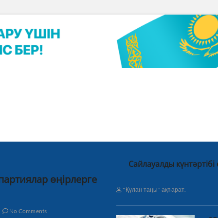
Сайлауалды күнтәртібі
 партиялар өңірлерге
"Құлан таңы" ақпарат.
No Comments