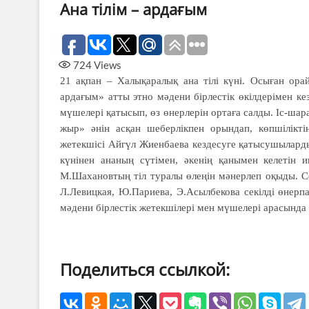
Ана тілім – ардағым
724
Views
21 ақпан – Халықаралық ана тілі күні. Осыған ора
ардағым» атты этно мәдени бірлестік өкілдерімен кез
мүшелері қатысып, өз өнерлерін ортаға салды. Іс-ш
жыр» әнін асқан шеберлікпен орындап, көпшіліктің
жетекшісі Айгүл Жиенбаева кездесуге қатысушыларды а
күнінен ананың сүтімен, әкенің қанымен келетін и
М.Шахановтың тіл туралы өлеңін мәнерлеп оқыды. С
Л.Левицкая, Ю.Париева, Э.Асылбекова секілді өнер
мәдени бірлестік жетекшілері мен мүшелері арасын
Поделиться ссылкой: