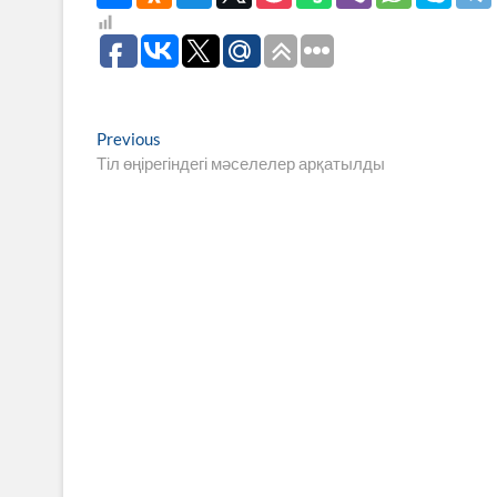
Навигация
Previous
Previous
post:
Тіл өңірегіндегі мәселелер арқатылды
по
записям