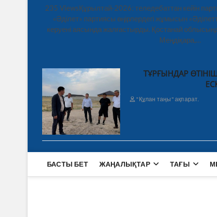
235 ViewsҚұрылтай-2026: теледебаттан кейін парт
«Әділет» партиясы өңірлердегі жұмысын «Әділетт
керуені аясында жалғастырды. Қостанай облысынд
Меңдіқара,…
ТҰРҒЫНДАР ӨТІНІШ
ЕС
"Құлан таңы" ақпарат.
БАСТЫ БЕТ
ЖАҢАЛЫҚТАР
ТАҒЫ
М