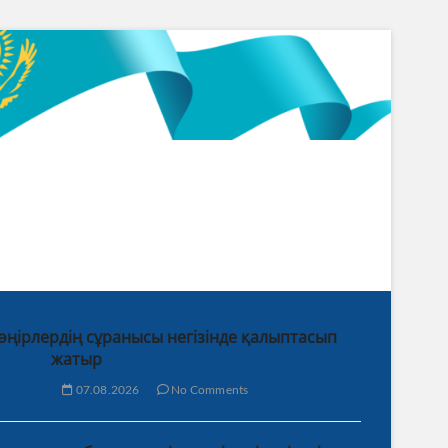
 өңірлердің сұранысы негізінде қалыптасып
жатыр
07.08.2026
No Comments