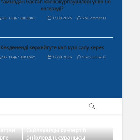
 тамыздан бастап көлік жүргізушілері үшін не
өзгереді?
ұлан таңы" ақпарат.
07.08.2026
No Comments
Көкдөненді көркейтуге көп күш салу керек
ұлан таңы" ақпарат.
07.08.2026
No Comments
баттан
Сайлауалды күнтәртібі
рге
өңірлердің сұранысы