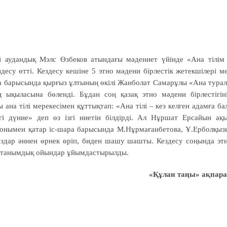
й аудандық Мэлс Өзбеков атындағы мәдениет үйінде «Ана тілім
десу өтті. Кездесу кешіне 5 этно мәдени бірлестік жетекшілері м
ара барысында қырғыз ұлтының өкілі Жанболат Самарұлы «Ана тура
 ықыласына бөленді. Бұдан соң қазақ этно мәдени бірлестігін
на тілі мерекесімен құттықтап: «Ана тілі – кез келген адамға ба
гі дүние» деп өз ізгі ниетін білдірді. Ал Нұршат Ерсайын ақ
онымен қатар іс-шара барысында М.Нұрмағанбетова, Ұ.Ерболқыз
паздар әннен өрнек өріп, биден шашу шашты. Кездесу соңында эт
да танымдық ойындар ұйымдастырылды.
«Құлан таңы» ақпара