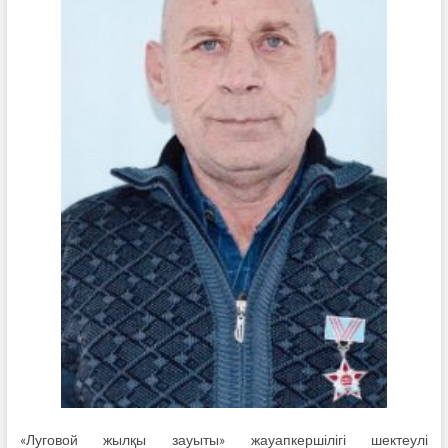
«Луговой жылқы зауыты» жауапкершілігі шектеулі