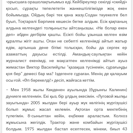
-орысшаға орашолақтығымыз еді. Кейбіреулер секілді «скийді»
қосып, сұрақты төпелететін жанкештілігімізде жоқ екен
бойымызда. Ойдың бәрі тек қана жазу.Содан тәуекелге бел
буып, Тоқтарәлі Бәрпиев көшесін бетке алдым. Есік қақпаның
алдына келгендегі толқынысты айтсаңызшы. «Не болар екен
деп» әбден дегбірім қашты. Есікті бойы ұзынша келген өзім
құралпы жігіт ашты. Оған не себепті келгенімді айтып жатыр
едім, артынша дене бітімі толысқан, бойы да сергек ер
азаматтың дауысы естілді. Амандық-саулықтан кейін
журналист екенімді, не мақсатпен келгенімді айтып ауыз
жимастан Виктор Василийұлы “қазақша түсінемін, сұрағыңды
қоя бер” демесі бар ма? Іздегенге сұраған. Менің де қалауым
осы ғой. «Әп бәрекелді!» десіп, жайғаса кеттім.
– Мен 1958 жылы Көкдөнен ауылында (бұрынғы Калинин)
дүниеге келгенмін. Екі қыз, бір ұлдың әкесімін. «Луговой жылқы
зауытында» 2005 жылдан бері ауыр жүк көлігінің жүргізушісі
болып жұмыс жасап келемін. Ақтоған орта мектебінің
түлегімін. 8-сыныптан кейін, еңбекке араластым. Колхоз
жұмысына жегілдік. Трактор және комбайын жүргізушісі
болдым. 1975 жылдан бастап есептесек, мінеки, биыл 43