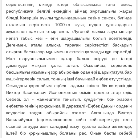
серіктестігінің ілкімді істері облысымызға ғана емес,
республикаға белгілі екендігін аймақ жұртшылығы жақсы
біледі. Көгершін ауылы тұрғындарының сөзіне сенсек, бүгінде
аталмыш серіктестік 1000-ға жуық аудан тұрғындарын
жұмыспен қамтып отыр екен. «Луговой жылқы зауытының»
негізгі табыс көзі – егін шаруашылығы болып есептеледі.
Дегенмен, атағы алысқа тараған серіктестікті басқарып
отырған басшылар мұнымен шектеліп қалғанды құп көрмейді.
Мал шаруашылығымен қатар балық өсіруді де ілгері
дамытуды мықтап қолға алған. Осылайша, серіктестік
басшылығы ұжымның зор абыройын одан әрі шарықтатуға бар
күш жігерлерін салып, тонның ішкі бауындай еңбек ету үстінде.
Осындағы қарапайым еңбек адамы ішінен біз көгершіндік
Виктор Васильевич Исаченковтың есімін ерекше атар едік.
Себебі, ол – жанкештілік танытып, күндіз-түні бой жазбай
еңбектенгенінің арқасында III дәрежелі «Еңбек Даңқы» орденін
кеудесіне таққан абыройлы азамат. Алғашында Виктор
Василийұлын (әңгімелескеннен кейін кейіпкеріміздің тегін
осылай атауды жөн санадық) жазу туралы хабар жеткенде,
іштей бір қорқыныштың болғаны рас. Оның басты себебі