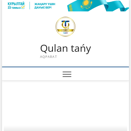
Skip
to
content
Qulan tańy
AQPARAT