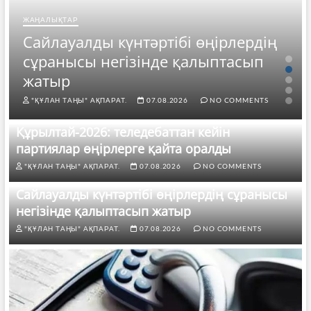
ЖАҢАЛЫҚТАР
Сайлауалды күнтәртібі өңірлердің
сұранысы негізінде қалыптасып
жатыр
"ҚҰЛАН ТАҢЫ" АҚПАРАТ.
07.08.2026
NO COMMENTS
Құрылтай-2026: теледебаттан кейін
партиялар өңірлерге қайта оралды
"ҚҰЛАН ТАҢЫ" АҚПАРАТ.
07.08.2026
NO COMMENTS
Сайлауалды күнтәртібі өңірлердің сұранысы
негізінде қалыптасып жатыр
"ҚҰЛАН ТАҢЫ" АҚПАРАТ.
07.08.2026
NO COMMENTS