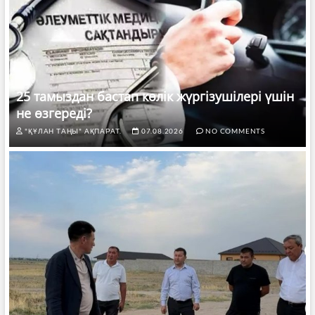
25 тамыздан бастап көлік жүргізушілері үшін
не өзгереді?
"ҚҰЛАН ТАҢЫ" АҚПАРАТ.
07.08.2026
NO COMMENTS