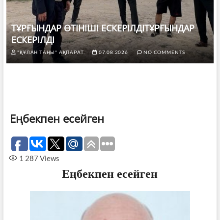
ТҰРҒЫНДАР ӨТІНІШІ ЕСКЕРІЛДІТҰРҒЫНДАР
ЕСКЕРІЛДІ
"ҚҰЛАН ТАҢЫ" АҚПАРАТ.
07.08.2026
NO COMMENTS
Еңбекпен есейген
1 287
Views
Еңбекпен есейген