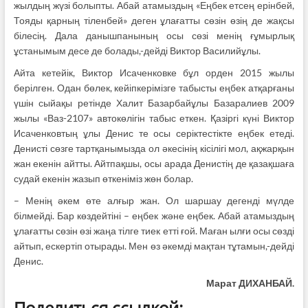
жылдың жүзі болыпты. Абай атамыздың «Еңбек етсең ерінбей,
Тояды қарның тіленбей» деген ұлағатты сөзін өзің де жақсы
білесің. Дала данышпанының осы сөзі менің ғұмырлық
ұстанымым десе де болады,-дейді Виктор Василийұлы.
Айта кетейік, Виктор Исаченковке бұл орден 2015 жылы
берілген. Одан бөлек, кейіпкерімізге табысты еңбек атқарғаны
үшін сыйақы ретінде Халит Базарбайұлы Базаралиев 2009
жылы «Ваз-2107» автокөлігін табыс еткен. Қазіргі күні Виктор
Исаченковтың ұлы Денис те осы серіктестікте еңбек етеді.
Денисті сөзге тартқанымызда ол әкесінің кісілігі мол, ақжарқын
жан екенін айтты. Айтпақшы, осы арада Денистің де қазақшаға
судай екенін жазып өткеніміз жөн болар.
– Менің әкем өте алғыр жан. Ол шаршау дегенді мүлде
білмейді. Бар көздейтіні – еңбек және еңбек. Абай атамыздың
ұлағатты сөзін өзі жаңа тілге тиек етті ғой. Маған ылғи осы сөзді
айтып, ескертіп отырады. Мен өз әкемді мақтан тұтамын,-дейді
Денис.
Марат ДИХАНБАЙ.
Поделиться ссылкой: