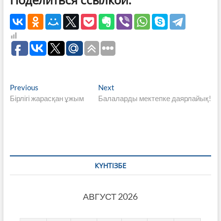
Навигация
Previous
Next
Previous
Next
post:
post:
Бірлігі жарасқан ұжым
Балаларды мектепке даярлайық!
по
записям
КҮНТІЗБЕ
АВГУСТ 2026