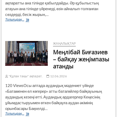
ақпаратты ана тілінде қабылдайды. Әр құбылыстың
құралын
жымқыру
атауын ана тілінде үйренеді, өзін айналып-толғанған
мақсатынсыз
сөздерді, бесік жырын,…
құқыққа
О,
Толығырақ...
сыйымсыз
туған
иеленіп
тіл
алу
–
(айдап
тас
кету)
бұлақтың
ЖАҢАЛЫҚТАР
фактісі
тұнығы
Меңлібай Биғазиев
бойынша
да
У.-
сенде!
– байқау жеңімпазы
ға
атанды
қатысты
қылмыстық
істі
"Құлан таңы" ақпарат.
12.06.2026
қарады
(ҚК
120 ViewsОсы аптада аудандық мәдениет үйінде
200-
«Батаменен ел көгерер» атты батагөйлер байқауының
бабы
аудандық кезеңі өтті. Аудандық ардагерлер Кеңесінің
1-
бөлігі).
ұйымдастыруымен өткен байқауға аудан әкімінің
Сотпен
орынбасары Бақкелді…
анықталғаны:
Меңлібай
Толығырақ...
Сотталушы