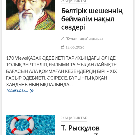
ЖАҢАЛЫҚТАР
Бөлтірік шешеннің
беймәлім нақыл
сөздері
"Құлан таңы" ақпарат.
12.06.2026
170 ViewsҚАЗАҚ ӘДЕБИЕТІ ТАРИХЫНДАҒЫ ӘЛІ ДЕ
ТОЛЫҚ ЗЕРТТЕЛІП, ҒЫЛЫМИ ТҰРҒЫДАН ЛАЙЫҚТЫ
БАҒАСЫН АЛА ҚОЙМАҒАН КЕЗЕҢДЕРДІҢ БІРІ – ХІХ
ҒАСЫР ӘДЕБИЕТІ. ӘСІРЕСЕ, БҰРЫНҒЫ ҚОҚАН
ХАНДЫҒЫНЫҢ ЫҚПАЛЫНДА…
Бөлтірік
Толығырақ...
шешеннің
беймәлім
нақыл
сөздері
ЖАҢАЛЫҚТАР
Т. Рысқұлов