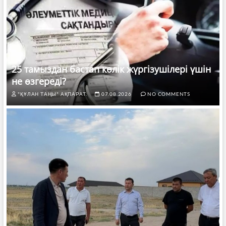
25 тамыздан бастап көлік жүргізушілері үшін
не өзгереді?
"ҚҰЛАН ТАҢЫ" АҚПАРАТ.
07.08.2026
NO COMMENTS