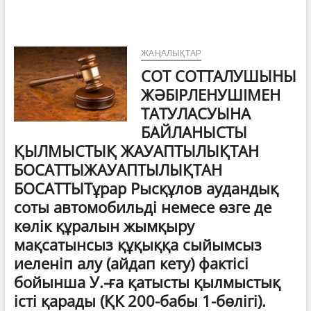
зорлық-
зомбылықтың
алдын
алудағы
отбасының
ЖАҢАЛЫҚТАР
рөлі
СОТ СОТТАЛУШЫНЫ
ЖӘБІРЛЕНУШІМЕН
ТАТУЛАСУЫНА
БАЙЛАНЫСТЫ
ҚЫЛМЫСТЫҚ ЖАУАПТЫЛЫҚТАН
БОСАТТЫЖАУАПТЫЛЫҚТАН
БОСАТТЫТұрар Рысқұлов аудандық
соты автомобильдi немесе өзге де
көлiк құралын жымқыру
мақсатынсыз құқыққа сыйымсыз
иеленіп алу (айдап кету) фактісі
бойынша У.-ға қатысты қылмыстық
істі қарады (ҚК 200-бабы 1-бөлігі).