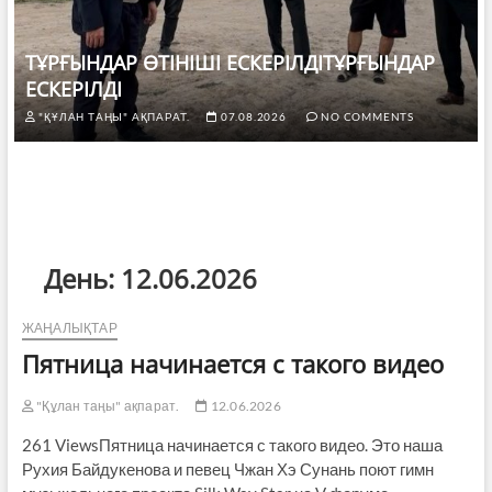
ТҰРҒЫНДАР ӨТІНІШІ ЕСКЕРІЛДІТҰРҒЫНДАР
ЕСКЕРІЛДІ
"ҚҰЛАН ТАҢЫ" АҚПАРАТ.
07.08.2026
NO COMMENTS
День:
12.06.2026
ЖАҢАЛЫҚТАР
Пятница начинается с такого видео
"Құлан таңы" ақпарат.
12.06.2026
261 ViewsПятница начинается с такого видео. Это наша
Рухия Байдукенова и певец Чжан Хэ Сунань поют гимн