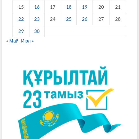
маркалы
15
16
17
18
19
20
21
автокөлігін
байқап,
22
23
24
25
26
27
28
оны
жымқыру
29
30
мақсатынсыз,
құқыққа
« Май
Июл »
сыйымсыз
өз
билігіне
алып
кету
жөнінде
ойға
келіп,
автокөлік
есігінің
ашық
тұрғанын
көріп,
оның
ішіндегі
кілтті
алып,