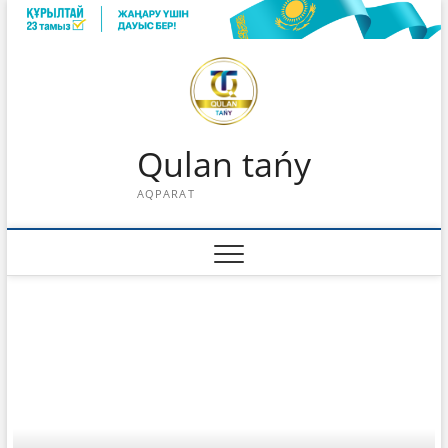
Skip
to
content
Qulan tańy
AQPARAT