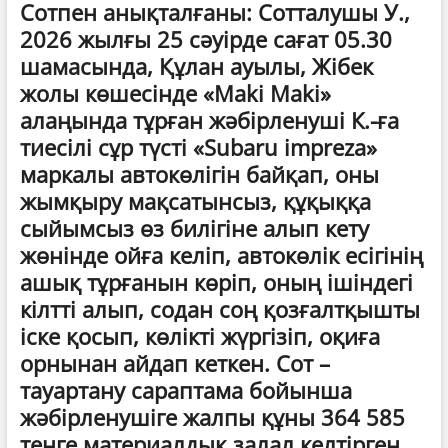
Сотпен анықталғаны: Сотталушы У.,
2026 жылғы 25 сәуірде сағат 05.30
шамасында, Құлан ауылы, Жібек
жолы көшесінде «Maki Maki»
алаңында тұрған жәбірленуші К.-ға
тиесілі сұр түсті «Subaru impreza»
маркалы автокөлігін байқап, оны
жымқыру мақсатынсыз, құқыққа
сыйымсыз өз билігіне алып кету
жөнінде ойға келіп, автокөлік есігінің
ашық тұрғанын көріп, оның ішіндегі
кілтті алып, содан соң қозғалтқышты
іске қосып, көлікті жүргізіп, оқиға
орнынан айдап кеткен. Сот –
тауартану сараптама бойынша
жәбірленушіге жалпы құны 364 585
теңге материалдық залал келтірген.