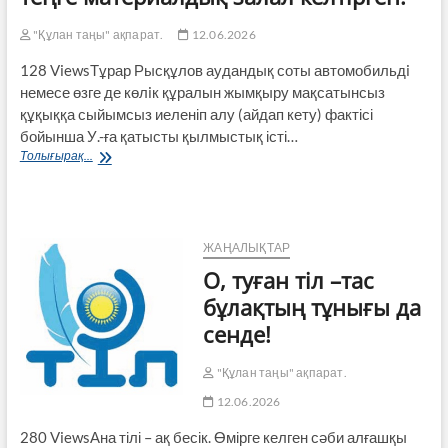
"Құлан таңы" ақпарат.
12.06.2026
128 ViewsТұрар Рысқұлов аудандық соты автомобильдi
немесе өзге де көлiк құралын жымқыру мақсатынсыз
құқыққа сыйымсыз иеленіп алу (айдап кету) фактісі
бойынша У.-ға қатысты қылмыстық істі…
СОТ
Толығырақ...
СОТТАЛУШЫНЫ
ЖӘБІРЛЕНУШІМЕН
ТАТУЛАСУЫНА
БАЙЛАНЫСТЫ
ҚЫЛМЫСТЫҚ
ЖАҢАЛЫҚТАР
ЖАУАПТЫЛЫҚТАН
О, туған тіл –тас
БОСАТТЫЖАУАПТЫЛЫҚТАН
БОСАТТЫТұрар
бұлақтың тұнығы да
Рысқұлов
сенде!
аудандық
соты
автомобильдi
"Құлан таңы" ақпарат.
немесе
12.06.2026
өзге
де
280 ViewsАна тілі – ақ бесік. Өмірге келген сәби алғашқы
көлiк