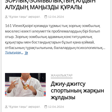
ЗОРЛЫҚ-ЗОМБЫЛЫҚТЫҢ АЛДЫН
АЛУДЫҢ МАҢЫЗДЫ ҚҰРАЛЫ
"Құлан таңы" ақпарат.
12.06.2026
161 ViewsҚазіргі қоғамда тұрмыстық зорлық-зомбылық
мәселесі өзекті әлеуметтік проблемалардың бірі болып
отыр. Зорлық-зомбылық адамның конституциялық
құқықтары мен бостандықтарын бұзып қана қоймай,
отбасының тұрақтылығына, балалардың психологиялық…
ОТБАСЫНДАҒЫ
Толығырақ...
ҚҰҚЫҚТЫҚ
САУАТТЫЛЫҚ–
ТҰРМЫСТЫҚ
ЗОРЛЫҚ-
ЗОМБЫЛЫҚТЫҢ
ЖАҢАЛЫҚТАР
АЛДЫН
Джиу-джитсу
АЛУДЫҢ
МАҢЫЗДЫ
спортының жарқын
ҚҰРАЛЫ
жұлдызы
"Құлан таңы" ақпарат.
12.06.2026