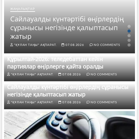
ЖАҢАЛЫҚТАР
Сайлауалды күнтәртібі өңірлердің
сұранысы негізінде қалыптасып
жатыр
"ҚҰЛАН ТАҢЫ" АҚПАРАТ.
07.08.2026
NO COMMENTS
Құрылтай-2026: теледебаттан кейін
партиялар өңірлерге қайта оралды
"ҚҰЛАН ТАҢЫ" АҚПАРАТ.
07.08.2026
NO COMMENTS
Сайлауалды күнтәртібі өңірлердің сұранысы
негізінде қалыптасып жатыр
"ҚҰЛАН ТАҢЫ" АҚПАРАТ.
07.08.2026
NO COMMENTS