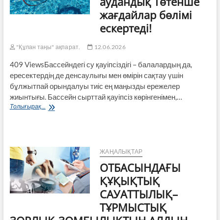
аудандық Төтенше
жағдайлар бөлімі
ескертеді!
"Құлан таңы" ақпарат.
12.06.2026
409 ViewsБассейндегі су қауіпсіздігі – балалардың да,
ересектердің де денсаулығы мен өмірін сақтау үшін
бұлжытпай орындалуы тиіс ең маңызды ережелер
жиынтығы. Бассейн сырттай қауіпсіз көрінгенімен,…
Т.
Толығырақ...
Рысқұлов
аудандық
Төтенше
жағдайлар
бөлімі
ЖАҢАЛЫҚТАР
ескертеді!
ОТБАСЫНДАҒЫ
ҚҰҚЫҚТЫҚ
САУАТТЫЛЫҚ–
ТҰРМЫСТЫҚ