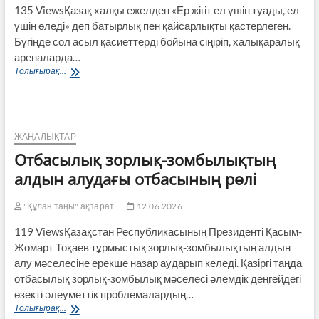
135 ViewsҚазақ халқы ежелден «Ер жігіт ел үшін туады, ел
үшін өледі» деп батырлық пен қайсарлықты қастерлеген.
Бүгінде сол асыл қасиеттерді бойына сіңіріп, халықаралық
ареналарда…
Джиу-
Толығырақ...
джитсу
спортының
жарқын
жұлдызы
ЖАҢАЛЫҚТАР
Отбасылық зорлық-зомбылықтың
алдын алудағы отбасының рөлі
"Құлан таңы" ақпарат.
12.06.2026
119 ViewsҚазақстан Республикасының Президенті Қасым-
Жомарт Тоқаев тұрмыстық зорлық-зомбылықтың алдын
алу мәселесіне ерекше назар аударып келеді. Қазіргі таңда
отбасылық зорлық-зомбылық мәселесі әлемдік деңгейдегі
өзекті әлеуметтік проблемалардың…
Отбасылық
Толығырақ...