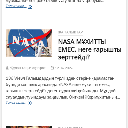
музыкального проекта Silk Way Star на V форуме…
Пятница
Толығырақ...
начинается
с
такого
видео
ЖАҢАЛЫҚТАР
NASA МҰХИТТЫ
ЕМЕС, неге ғарышты
зерттейді?
"Құлан таңы" ақпарат.
12.06.2026
136 ViewsҒалымдардың түрлі ізденістеріне қарамастан
бүгінде көпшілік арасында «NASA неге мұхитты емес,
ғарышты зерттейді?» деген сұрақ жиі қойылады. Мұндай
сауалдың туындауы заңдылық. Өйткені Жер мұхитының…
NASA
Толығырақ...
МҰХИТТЫ
ЕМЕС,
неге
ғарышты
зерттейді?