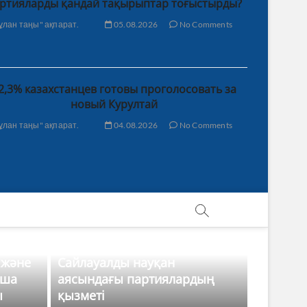
ртияларды қандай тақырыптар тоғыстырды?
ұлан таңы" ақпарат.
05.08.2026
No Comments
2,3% казахстанцев готовы проголосовать за
новый Курултай
ұлан таңы" ақпарат.
04.08.2026
No Comments
 және
Сайлауалды науқан
нша
аясындағы партиялардың
ы
қызметі