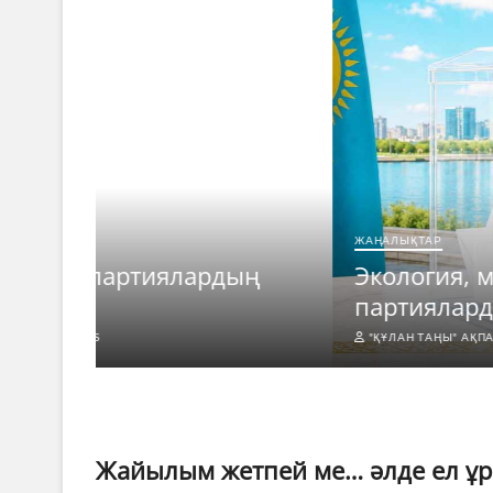
ЖАҢАЛЫҚТАР
ың
Экология, медицина және өндір
партияларды қандай тақырыпт
"ҚҰЛАН ТАҢЫ" АҚПАРАТ.
05.08.2026
NO COMMEN
Жайылым жетпей ме… әлде ел ұр