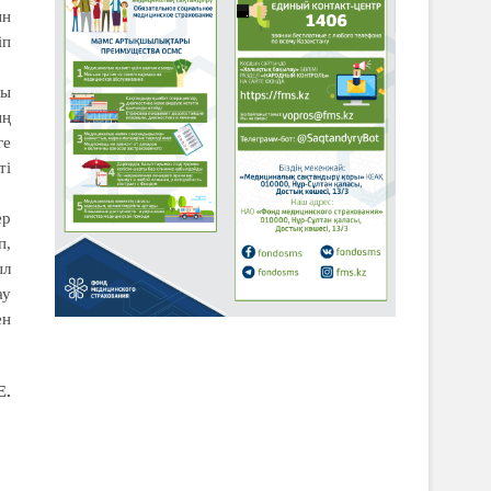
ын
іп
лы
ың
ге
ті
ер
п,
ыл
ау
ен
Е.