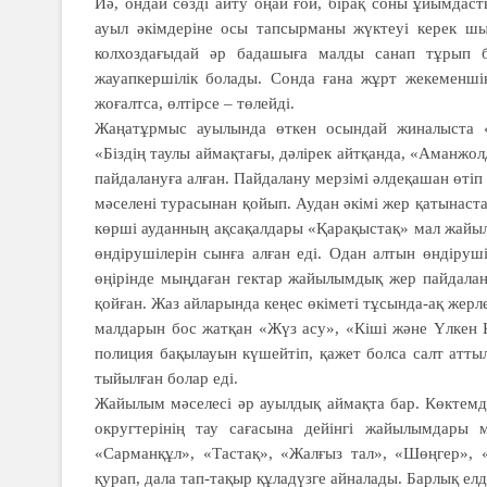
Иә, ондай сөзді айту оңай ғой, бірақ соны ұйымдаст
ауыл әкімдеріне осы тапсырманы жүктеуі керек ш
колхоздағыдай әр бадашыға малды санап тұрып бе
жауапкершілік болады. Сонда ғана жұрт жекеменші
жоғалтса, өлтірсе – төлейді.
Жаңатұрмыс ауылында өткен осындай жиналыста «
«Біздің таулы аймақтағы, дәлірек айтқанда, «Аманж
пайдалануға алған. Пайдалану мерзімі әлдеқашан өтіп 
мәселені турасынан қойып. Аудан әкімі жер қатынас
көрші ауданның ақсақалдары «Қарақыстақ» мал жайы
өндірушілерін сынға алған еді. Одан алтын өндіру
өңірінде мыңдаған гектар жайылымдық жер пайдалан
қойған. Жаз айларында кеңес өкіметі тұсында-ақ жерл
малдарын бос жатқан «Жүз асу», «Кіші және Үлкен 
полиция бақылауын күшейтіп, қажет болса салт атт
тыйылған болар еді.
Жайылым мәселесі әр ауылдық аймақта бар. Көктемд
округтерінің тау сағасына дейінгі жайылымдары 
«Сарманқұл», «Тастақ», «Жалғыз тал», «Шөңгер», 
қурап, дала тап-тақыр құладүзге айналады. Барлық елд