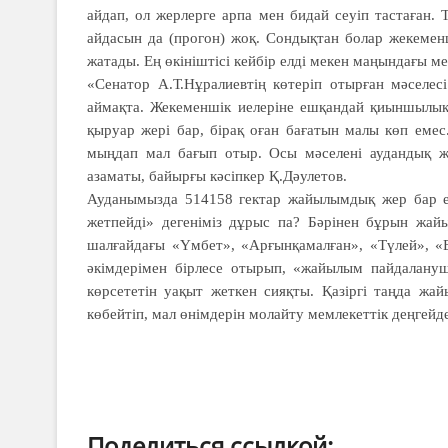
айдап, ол жерлерге арпа мен бидай сеуіп тастаған.
айдасын да (прогон) жоқ. Сондықтан болар жекемен
жатады. Ең өкініштісі кейбір елді мекен маңындағы ме
«Сенатор А.Т.Нұралиевтің көтеріп отырған мәселес
аймақта. Жекеменшік иелеріне ешқандай қиыншылық
қыруар жері бар, бірақ оған бағатын малы көп емес
мыңдап мал бағып отыр. Осы мәселені аудандық же
азаматы, байырғы кәсіпкер Қ.Дәулетов.
Ауданымызда 514158 гектар жайылымдық жер бар 
жетпейді» дегеніміз дұрыс па? Бәрінен бұрын жайы
шалғайдағы «Үмбет», «Арғынқамалған», «Түлей», «
әкімдерімен бірлесе отырып, «жайылым пайдалануш
көрсететін уақыт жеткен сияқты. Қазіргі таңда жа
көбейтіп, мал өнімдерін молайту мемлекеттік деңгей
Поделиться ссылкой: