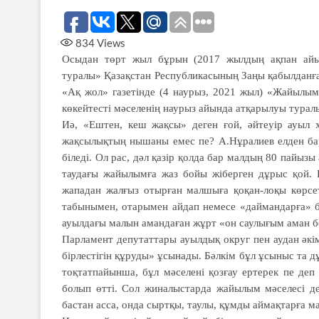
834
Views
Осыдан төрт жыл бұрын (2017 жылдың ақпан айы
туралы» Қазақстан Республикасының Заңы қабылданғ
«Ақ жол» газетінде (4 наурыз, 2021 жыл) «Жайылым
көкейтесті мәселенің наурыз айында атқарылуы турал
Иә, «Ештен, кеш жақсы» деген ғой, әйтеуір ауыл 
жақсылықтың нышаны емес пе? А.Нұралиев елден бар
біледі. Ол рас, дәл қазір қолда бар малдың 80 пайыз
таудағы жайылымға жаз бойы жіберген дұрыс қой. 
жападан жалғыз отырған малшыға қоқан-лоқы көрсеті
табынымен, отарымен айдап немесе «даймандарға» б
ауылдағы малын амандаған жұрт «он саулығым аман б
Парламент депутаттары ауылдық округ пен аудан әкі
бірлестігін құруды» ұсынады. Бәлкім бұл ұсыныс та д
тоқтатпайынша, бұл мәселені қозғау ертерек пе деп
болып өтті. Сол жиналыстарда жайылым мәселесі де
бастан асса, онда сыртқы, таулы, құмды аймақтарға 