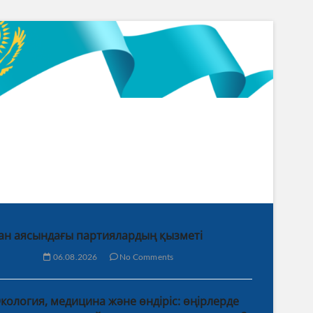
ан аясындағы партиялардың қызметі
06.08.2026
No Comments
кология, медицина және өндіріс: өңірлерде