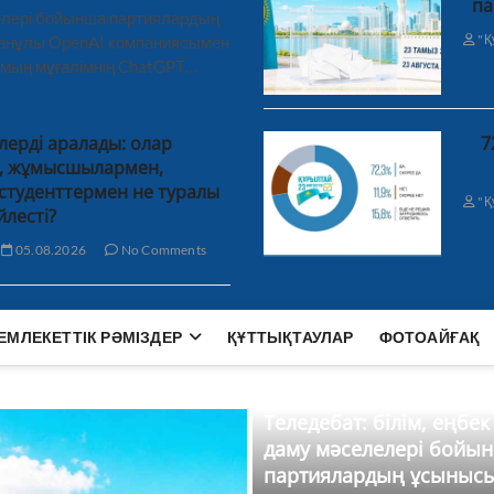
па
лелері бойынша партиялардың
"Қ
ханұлы OpenAI компаниясымен
 мың мұғалімнің ChatGPT…
лерді аралады: олар
7
н, жұмысшылармен,
студенттермен не туралы
"Қ
йлесті?
05.08.2026
No Comments
ЕМЛЕКЕТТІК РӘМІЗДЕР
ҚҰТТЫҚТАУЛАР
ФОТОАЙҒАҚ
Теледебат: білім, еңбек
даму мәселелері бойы
партиялардың ұсыныс