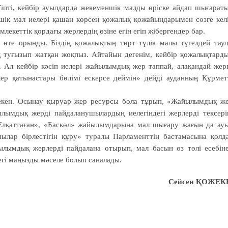
 Тіпті, кейбір ауылдарда жекеменшік малды өріске айдап шығарат
шік мал иелері қашан көрсең қожалық қожайындарымен сөзге кел
млекеттік қордағы жерлердің өзіне егін егіп жібергендер бар.
і өте орынды. Біздің қожалықтың төрт түлік малы түгелдей тау
 туғызып жатқан жоқпыз. Айтайын дегенім, кейбір қожалықтард
. Ал кейбір кәсіп иелері жайылымдық жер таппай, алақандай жер
р қатынастары бөлімі ескерсе деймін» дейді ауданның Құрмет
екен. Осынау қыруар жер ресурсы бола тұрып, «Жайылымдық ж
лымдық жерді пайдаланушылардың иелегіндегі жерлерді тексері
Елқаттаған», «Баскөл» жайылымдарына мал шығару жағын да ау
ылар бірлестігін құру» туралы Парламенттің бастамасына қолд
йылымдық жерлерді пайдалана отырып, мал басын өз төлі есебін
дегі маңызды мәселе болып саналады.
Сейсен ҚОЖЕК