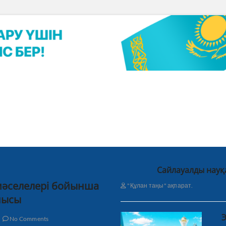
Сайлауалды науқ
 мәселелері бойынша
"Құлан таңы" ақпарат.
нысы
Э
No Comments