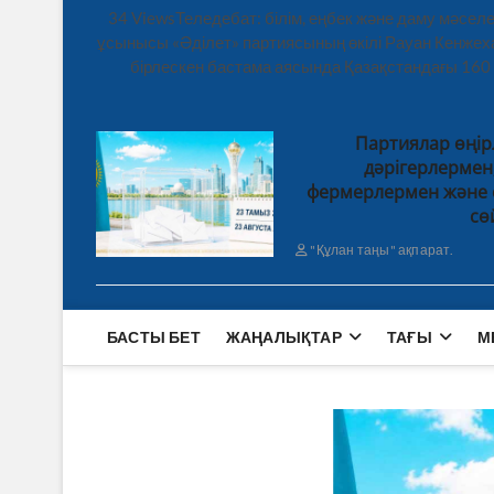
34 ViewsТеледебат: білім, еңбек және даму мәсе
ұсынысы «Әділет» партиясының өкілі Рауан Кенже
бірлескен бастама аясында Қазақстандағы 160
Партиялар өңір
дәрігерлерме
фермерлермен және 
сө
"Құлан таңы" ақпарат.
БАСТЫ БЕТ
ЖАҢАЛЫҚТАР
ТАҒЫ
М