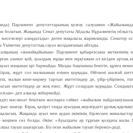
нда) Парламент депутаттарының қозғау салуымен «Жайылымд
ан болатын. Жақында Сенат депутаты Абдалы Нұралиевтің облыст
 мәселелері алаңдатады» деген мақаласы жарияланды. Сенатор о
ы Үкіметке депутаттық сауал жолданғанын айтады.
халқының «жанайқайының» Парламент қабырғасына жеткенінің ө
ған азамат қой, ауылдың мұңы мен мұқтажын ол кісіден артық к
ы ауыл маңынан әрі бармайды. Малды бақпаншы бекітіп, құмға неме
Бірақ, жұрт сол малшының өзінен қорқады. Өйткені шалғай шет
п, малын көпе-көрнеу тартып әкететіндер де, үйір-үйірімен, тіп
асып әкететіндер де жоқ емес. Жұрт солардан қорқады. Сондықт
олсын» деп алысқа жібермейді.
мдігі мәслихат бекіткен жоспарға сәйкес «жайылым пайдаланушыл
ұрыс шығар. Бірақ, қазіргі таңда ауылдық жерлердегі ұрлық-қарлық
 қаласың. Жақында ауыл мен аудан әкімінің бірлескен жиналыста
 кеңінен сөз болды. Әкім: «Ауылдағы әр тұрғын қолдағы малы 
малшы тауып шығарсын. Біз оған жайылым тауып береміз»деді.