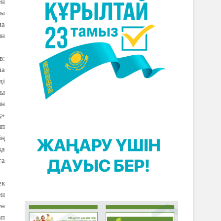
ен
ғы
на
ын
в:
ша
ді
сы
ын
қ»
ып
ің
қа
та
ек
ен
ен
ап