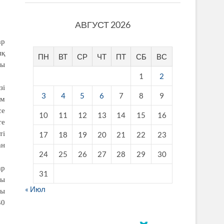
АВГУСТ 2026
ар
ық
ПН
ВТ
СР
ЧТ
ПТ
СБ
ВС
сы
1
2
зі
3
4
5
6
7
8
9
ім
се
10
11
12
13
14
15
16
те
ті
17
18
19
20
21
22
23
ан
24
25
26
27
28
29
30
ар
31
ты
« Июл
ры
30