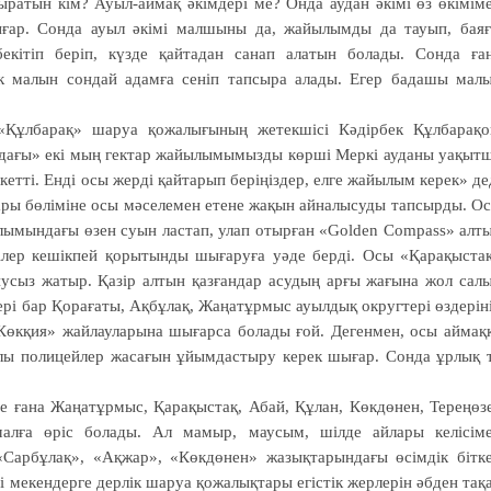
ыратын кім? Ауыл-аймақ әкімдері ме? Онда аудан әкімі өз өкімім
ығар. Сонда ауыл әкімі малшыны да, жайылымды да тауып, бая
кітіп беріп, күзде қайтадан санап алатын болады. Сонда ға
к малын сондай адамға сеніп тапсыра алады. Егер бадашы мал
Құлбарақ» шаруа қожалығының жетекшісі Кәдірбек Құлбарақо
олдағы» екі мың гектар жайылымымызды көрші Меркі ауданы уақыт
кетті. Енді осы жерді қайтарып беріңіздер, елге жайылым керек» де
тары бөліміне осы мәселемен етене жақын айналысуды тапсырды. О
лымындағы өзен суын ластап, улап отырған «Golden Compass» алт
шілер кешікпей қорытынды шығаруға уәде берді. Осы «Қарақыста
усыз жатыр. Қазір алтын қазғандар асудың арғы жағына жол сал
ері бар Қорағаты, Ақбұлақ, Жаңатұрмыс ауылдық округтері өздерін
Көкқия» жайлауларына шығарса болады ғой. Дегенмен, осы аймақ
ылы полицейлер жасағын ұйымдастыру керек шығар. Сонда ұрлық 
е ғана Жаңатұрмыс, Қарақыстақ, Абай, Құлан, Көкдөнен, Тереңөз
малға өріс болады. Ал мамыр, маусым, шілде айлары келісім
«Сарбұлақ», «Ақжар», «Көкдөнен» жазықтарындағы өсімдік бітк
і мекендерге дерлік шаруа қожалықтары егістік жерлерін әбден тақ