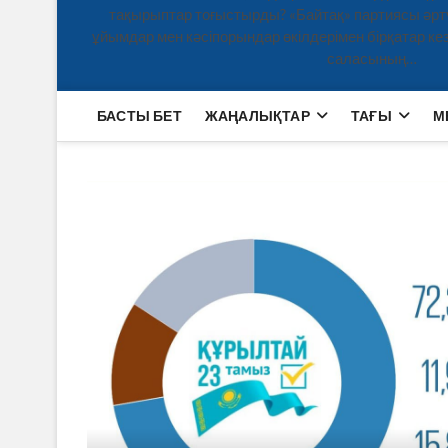
тақырыптар тоғыстырды? «Байтақ» партиясы әртү
ұйымдар мен кәсіпорындар өкілдерімен бірқатар кезд
саласының…
БАСТЫ БЕТ
ЖАҢАЛЫҚТАР
ТАҒЫ
М