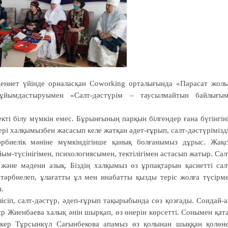
ениет үйінде орналасқан Coworking орталығында «Парасат жол
йымдастыруымен «Салт-дәстүрім – таусылмайтын байлығы
ті білу мүмкін емес. Бұрынғының парқын білгендер ғана бүгінгін
бері халқымызбен жасасып келе жатқан әдет-ғұрып, салт-дәстүрімізд
әрбиелік мәніне мүмкіндігінше қанық болғанымыз дұрыс. Жақ
м-түсінігімен, психологиясымен, тектілігімен астасып жатыр. Сал
 және мәдени азық. Біздің халқымыз өз ұрпақтарын қасиетті сал
тәрбиелеп, ұлағатты ұл мен инабатты қызды теріс жолға түсірм
ы.
ісіп, салт-дәстүр, әдеп-ғұрып тақырыбында сөз қозғады. Сондай-а
р Жиенбаева халық әнін шырқап, өз өнерін көрсетті. Сонымен қат
пкер Тұрсынкүл Сағынбекова апамыз өз қолынан шыққан қолөн