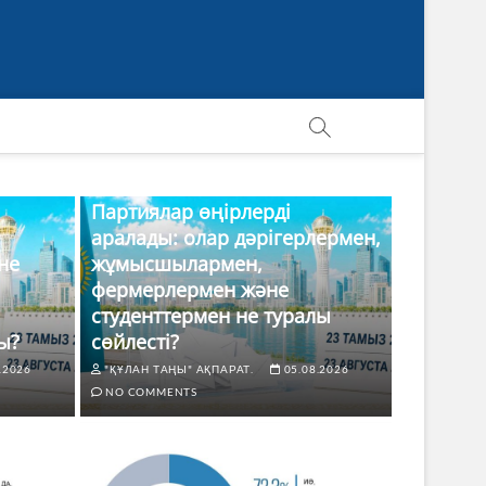
Партиялар өңірлерді
аралады: олар дәрігерлермен,
не
жұмысшылармен,
фермерлермен және
студенттермен не туралы
ы?
сөйлесті?
.2026
"ҚҰЛАН ТАҢЫ" АҚПАРАТ.
05.08.2026
NO COMMENTS