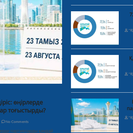
7
"Қ
Қ
"Қ
ріс: өңірлерде
па
ар тоғыстырды?
"Қ
No Comments
рлерде партияларды қандай