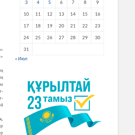
3
4
5
6
7
8
9
10
11
12
13
14
15
16
17
18
19
20
21
22
23
24
25
26
27
28
29
30
31
ы»
м»
« Июл
ің
ің
сы
т-
т-
ей
қ,
ар
ер