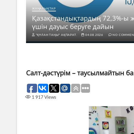
ЖАҢАЛЫҚТАР
а
Қазақстандықтардың 72,3%-ы 
үшін дауыс беруге дайын
"ҚҰЛАН ТАҢЫ" АҚПАРАТ.
04.08.2026
NO COMMEN
Салт-дәстүрім – таусылмайтын 
1 917
Views