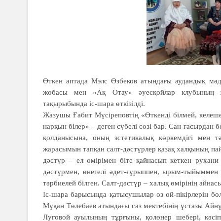
Өткен аптада Мэлс Өзбеков атындағы аудандық мәд
жобасы мен «Ақ Отау» әуесқойлар клубының ұ
тақырыбында іс-шара өткізілді.
Жазушы Ғабит Мүсіреповтің «Өткенді білмей, келешек
нарқын білер» – деген сүбелі сөзі бар. Сан ғасырдан 
қолданысына, оның эстетикалық көркемдігі мен т
жарасымын тапқан салт-дәстүрлер қазақ халқының пайы
дәстүр – ел өмірімен біте қайнасып кеткен рухани
дәстүрмен, өнегелі әдет-ғұрыппен, ырым-тыйыммен 
тәрбиелей білген. Салт-дәстүр – халық өмірінің айнас
Іс-шара барысында қатысушылар өз ой-пікірлерін бөл
Мұқан Төлебаев атындағы саз мектебінің ұстазы Айнұ
Луговой ауылының тұрғыны, қолөнер шебері, кәсі