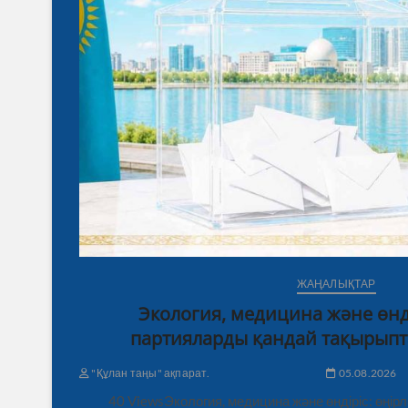
ЖАҢАЛЫҚТАР
Экология, медицина және өнді
партияларды қандай тақырыпт
"Құлан таңы" ақпарат.
05.08.2026
40 ViewsЭкология, медицина және өндіріс: өңі