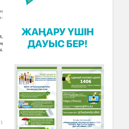
на
т-
Н,
ің
і.
21