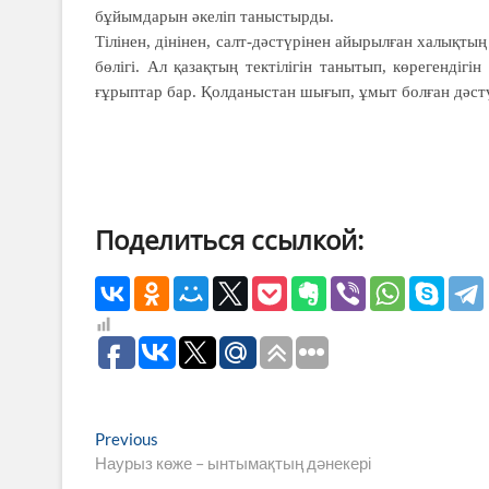
бұйымдарын әкеліп таныстырды.
Тілінен, дінінен, салт-дәстүрінен айырылған халықтың 
бөлігі. Ал қазақтың тектілігін танытып, көре­гендігі
ғұрыптар бар. Қолданыстан шығып, ұмыт болған дәстү
Поделиться ссылкой:
Навигация
Previous
Previous
post:
Наурыз көже – ынтымақтың дәнекері
по