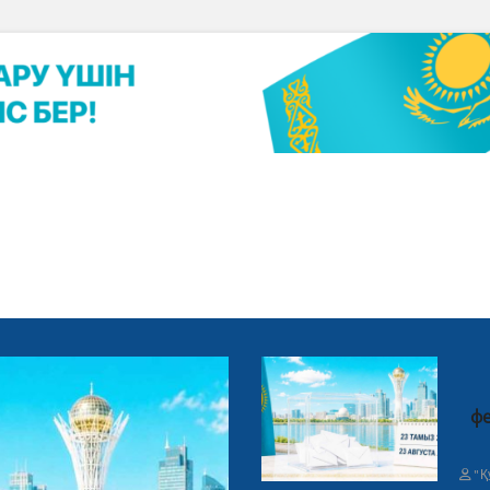
фе
"Қ