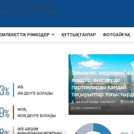
рлі өңірлерде экологиялық
есу өткізіп, табиғатты қорғау
ЕМЛЕКЕТТІК РӘМІЗДЕР
ҚҰТТЫҚТАУЛАР
ФОТОАЙҒАҚ
Экология, медицина жә
өндіріс: өңірлерде
партияларды қандай
тақырыптар тоғыстырд
"ҚҰЛАН ТАҢЫ" АҚПАРАТ.
05.08
NO COMMENTS