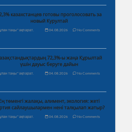
2,3% казахстанцев готовы проголосовать за
новый Курултай
ұлан таңы" ақпарат.
04.08.2026
No Comments
азақстандықтардың 72,3%-ы жаңа Құрылтай
үшін дауыс беруге дайын
ұлан таңы" ақпарат.
04.08.2026
No Comments
Ең төменгі жалақы, алимент, экология: жеті
ртия сайлаушылармен нені талқылап жатыр?
ұлан таңы" ақпарат.
04.08.2026
No Comments