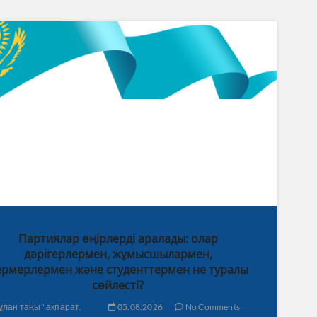
Партиялар өңірлерді аралады: олар
дәрігерлермен, жұмысшылармен,
рмерлермен және студенттермен не туралы
сөйлесті?
ұлан таңы" ақпарат.
05.08.2026
No Comments