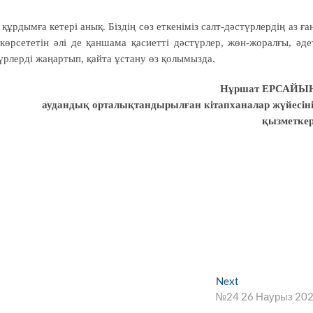
құрдымға кетері анық. Біздің сөз еткеніміз салт-дәстүрлердің аз ға
н көрсететін әлі де қаншама қасиетті дәстүрлер, жөн-жоралғы, әде
рлерді жаңартып, қайта ұстану өз қолымызда.
Нұршат ЕРСАЙЫ
аудандық орталықтандырылған кітапханалар жүйесін
қызметкер
Next
Next
post:
№24 26 Наурыз 20