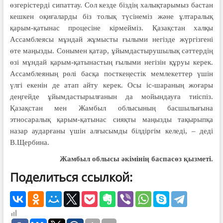
өзгерістерді сипаттау. Сол кезде біздің халықтарымыз бастан
кешкен оқиғаларды біз толық түсінеміз және ұлтаралық
қарым-қатынас процесіне кірмейміз. Қазақстан халқы
Ассамблеясы мұндай жұмысты ғылыми негізде жүргізгені
өте маңызды. Сонымен қатар, ұйымдастырушылық сәттердің
өзі мұндай қарым-қатынастың ғылыми негізін құруы керек.
Ассамблеяның рөлі басқа посткеңестік мемлекеттер үшін
үлгі екенін де атап айту керек. Осы іс-шараның жоғары
деңгейде ұйымдастырылғанын да мойындауға тиіспіз.
Қазақстан мен Жамбыл облысының басшылығына
этносаралық қарым-қатынас сияқты маңызды тақырыпқа
назар аударғаны үшін алғысымды білдіргім келеді, – деді
В.Щербина.
Жамбыл облысы әкімінің баспасөз қызметі.
Поделиться ссылкой: