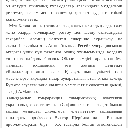
ол әртүрлі этникалық құрамдастар арасындағы мүдделерді
реттеуде, келісім мен консенсусқа қол жеткізуде өте тиімді
құрал және тетік.
– Мен Қазақстанның этносаралық қақтығыстардың алдын алу
және оларды болдырмау, реттеу мен шешу саласындағы
тәжірибесі әлемнің көптеген елдерінде сұранысқа ие
екендігіне сенімдімін. Атап айтқанда, Ресей Федерациясының
өкілдері үшін бұл тәжірибе біздің жұмысымызда қолдану
үшін өте пайдалы болады. Облыс әкімдігі тарапынан бұл
маңызды іс-шараның өте жоғары деңгейде
ұйымдастырылғанын және Қазақстанның үкіметі осы
мәселелерге айрықша назар аударатынын атап өткім келеді.
Бұл өте сауатты және ұқыпты мемлекеттік саясаттың дәлелі,
– деді А.Маноло.
Халықаралық конференция тақырыбының өзектілігін
украиналық саясаттанушы, «София» стратегиялық тобының
ғылым жөніндегі директоры, әлеуметтану ғылымының
кандидаты, профессор Виктор Щербина да – Ғылыми
проблемалардың бірі – ХХ ғасырда болған этногенездегі