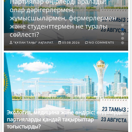
Партиялар өңірлерді аралады:
олар дәрігерлермен,
жұмысшылармен, фермерлермен
және студенттермен не туралы
сөйлесті?
"ҚҰЛАН ТАҢЫ" АҚПАРАТ.
05.08.2026
NO COMMENTS
Экология, медицина және өндіріс: өңірлерде
партияларды қандай тақырыптар
тоғыстырды?