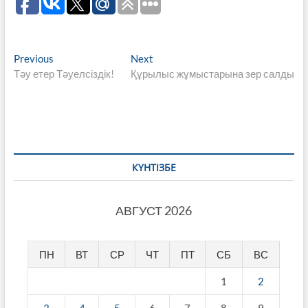
Навигация
Previous
Next
Previous
Next
post:
post:
Тәу етер Тәуелсіздік!
Құрылыс жұмыстарына зер салды
по
записям
КҮНТІЗБЕ
АВГУСТ 2026
ПН
ВТ
СР
ЧТ
ПТ
СБ
ВС
1
2