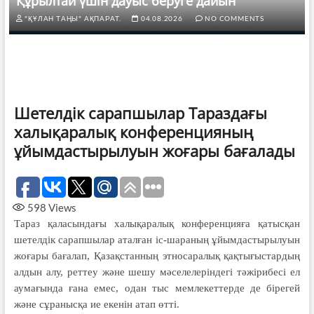
Құрылтай үшін дауыс беруге дайын
"ҚҰЛАН ТАҢЫ" АҚПАРАТ.
04.08.2026
NO COMMENTS
Шетелдік сарапшылар Тараздағы
халықаралық конференцияның
ұйымдастырылуын жоғары бағалады
598
Views
Тараз қаласындағы халықаралық конференцияға қатысқан
шетелдік сарапшылар аталған іс-шараның ұйымдастырылуын
жоғары бағалап, Қазақстанның этносаралық қақтығыстардың
алдын алу, реттеу және шешу мәселелеріндегі тәжірибесі ел
аумағында ғана емес, одан тыс мемлекеттерде де бірегей
және сұранысқа ие екенін атап өтті.