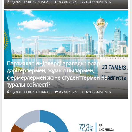
"ҚҰЛАН ТАҢЫ" АҚПАРАТ.
05.08.2026
NO COMMENTS
Партиялар өңірлерді аралады: олар
дәрігерлермен, жұмысшылармен,
фермерлермен және студенттермен не
туралы сөйлесті?
"ҚҰЛАН ТАҢЫ" АҚПАРАТ.
05.08.2026
NO COMMENTS