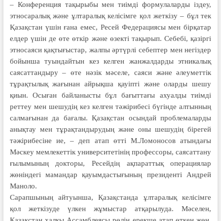
– Конференция тақырыбы мен тиімді формулаларды іздеу,
этносаралық және ұлтаралық келісімге қол жеткізу – бұл тек
Қазақстан үшін ғана емес, Ресей Федерациясы мен бірқатар
елдер үшін де өте өткір және өзекті тақырып. Себебі, қазіргі
этносаяси қақтығыстар, жалпы әртүрлі себептер мен негіздер
бойынша туындайтын кез келген жанжалдарды этникалық
саясаттандыру – өте нәзік мәселе, саяси және әлеуметтік
тұрақтылық жағынан айрықша қауіпті және оларды шешу
қиын. Осыған байланысты бұл бағыттағы ахуалды тиімді
реттеу мен шешудің кез келген тәжірибесі бүгінде алтынның
салмағынан да бағалы. Қазақстан осындай проблемаларды
анықтау мен тұрақтандырудың және оны шешудің бірегей
тәжірибесіне ие, – деп атап өтті М.Ломоносов атындағы
Мәскеу мемлекеттік университетінің профессоры, саясаттану
ғылымының докторы, Ресейдің ақпараттық операциялар
жөніндегі мамандар қауымдастығының президенті Андрей
Маноло.
Сарапшының айтуынша, Қазақ­стан­да ұлтаралық келісімге
қол жеткізуде үлкен жұмыстар атқарылуда. Мәселен,
Қазақстан халқы Ассамблеясы рөлін ерекше атап өткен жөн,