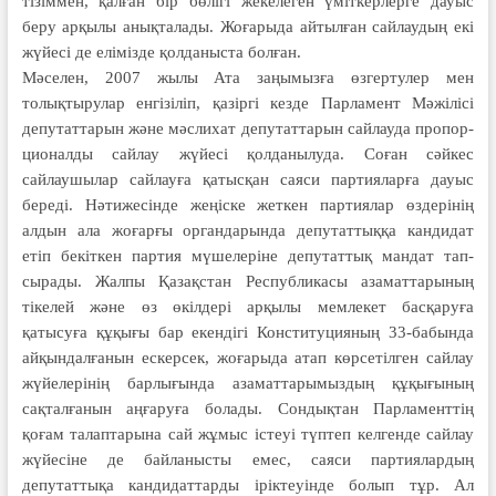
тізіммен, қалған бір бөлігі жекелеген үміткерлерге дауыс
беру ар­қылы анықталады. Жоғарыда айтылған сайлаудың екі
жүйесі де елімізде қолданыста болған.
Мәселен, 2007 жылы Ата заңы­мызға өзгертулер мен
толықтырулар енгізіліп, қазіргі кезде Парламент Мәжілісі
депутаттарын және мәс­ли­хат депутаттарын сайлауда пропор­
ционалды сайлау жүйесі қолданылуда. Соған сәйкес
сайлаушылар сайлауға қатыс­қан саяси партияларға дауыс
береді. Нәтижесінде жеңіске жеткен партия­лар өздерінің
алдын ала жо­ғарғы органдарында депутаттыққа кан­дидат
етіп бекіткен партия мүше­леріне депутаттық мандат тап­
сыра­ды. Жалпы Қазақстан Респуб­ликасы азаматтарының
тікелей және өз өкіл­­дері арқылы мемлекет басқа­руға
қатысуға құқығы бар екендігі Консти­­туцияның 33-бабында
айқын­дал­ғанын ескерсек, жоғарыда атап көр­сетілген сайлау
жүйелерінің барлы­ғында азаматтарымыздың құқығының
сақталғанын аңғаруға болады. Сон­дықтан Парламенттің
қоғам талап­тарына сай жұмыс істеуі түптеп келгенде сайлау
жүйесіне де байланысты емес, саяси партиялардың
депутаттықа кандидаттарды іріктеуінде болып тұр. Ал