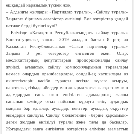
ешқандай наразылық түскен жоқ.
– Алдыңғы жылдары «Партиялар туралы», «Сайлау туралы»
Заңдарға біршама өзгерістер енгізілді. Бұл өзге­рістер қандай
нәтиже берді бүгінгі күні?
– Елімізде «Қазақстан Респуб­ликасындағы сайлау туралы»
Консти­туциялық заңына 2019 жылдан бастап 8 рет, ал
Қазақстан Республикасының «Саяси партиялар туралы»
Заңына 3 рет өзгерістер енгізілген екен. Олар:
мәслихаттардың депутаттарын пропор­ционалды сайлау
жүйесі, аумақтық сайлау комиссияларының төрағалары
немесе олардың орынбасарлары, сондай-ақ хатшылары өз
өкілеттіктерін кәсіби тұрақты негізде жүзеге асыруы,
партиялық тізімде әйелдер мен жиырма тоғыз жасқа толмаған
адамдардың саны оған енгізілген адамдардың жалпы
санының кемінде отыз пайызын құрауға тиіс, аудандық
маңызы бар қала­лар, ауылдар, кенттер, ауылдық округтер
әкімдерін сайлауы, Сайлау бюллетенiне «бәріне қарсымын»
деген жолдың енгiзiлуі туралы және тағы да басқалар.
Жоғарыдағы заң­ға енгізілген өзгерістер елімізде аза­маттық