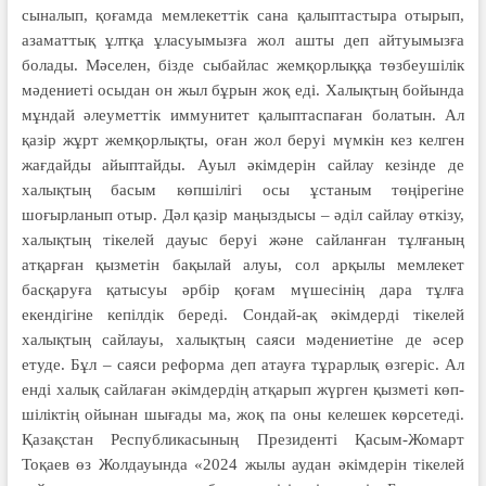
сыналып, қоғамда мемлекеттік сана қалыптастыра оты­рып,
азаматтық ұлтқа ұласуымызға жол ашты деп айтуымызға
болады. Мәселен, бізде сыбайлас жемқорлыққа төзбеушілік
мәдениеті осыдан он жыл бұрын жоқ еді. Халықтың бойында
мұн­дай әлеуметтік иммунитет қалып­таспаған болатын. Ал
қазір жұрт жем­қорлықты, оған жол беруі мүмкін кез келген
жағдайды айыптайды. Ауыл әкімдерін сайлау кезінде де
халық­тың басым көпшілігі осы ұстаным төңірегіне
шоғырланып отыр. Дәл қазір маңыздысы – әділ сайлау өт­кізу,
халықтың тікелей дауыс беруі және сайланған тұлғаның
атқарған қызметін бақылай алуы, сол арқылы мемлекет
басқаруға қатысуы әрбір қоғам мүшесінің дара тұлға
екендігіне кепілдік береді. Сондай-ақ әкімдерді тікелей
халықтың сайлауы, халықтың саяси мәдениетіне де әсер
етуде. Бұл – саяси реформа деп атауға тұрарлық өзгеріс. Ал
енді халық сайлаған әкім­дердің атқарып жүрген қызметі көп­
шіліктің ойынан шығады ма, жоқ па оны келешек көрсетеді.
Қазақстан Рес­публикасының Президенті Қасым-Жомарт
Тоқаев өз Жолдауында «2024 жылы аудан әкімдерін тікелей