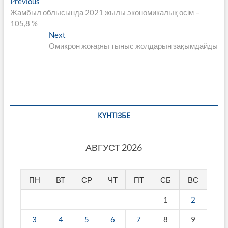
Навигация
Previous
Previous
post:
Жамбыл облысында 2021 жылы экономикалық өсім –
по
105,8 %
записям
Next
Next
post:
Омикрон жоғарғы тыныс жолдарын зақымдайды
КҮНТІЗБЕ
АВГУСТ 2026
ПН
ВТ
СР
ЧТ
ПТ
СБ
ВС
1
2
3
4
5
6
7
8
9