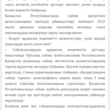
саяси актив­тің кәсібилігін арттыру мәселесі үнемі назарда
болуы керектігі байқалды.
Қазақстан Республикасында сайлау процесінің
қатысушыларын оқытуды ұйымдастыру жөніндегі 2022
жылға арналған шаралар кешенінің негізінде саяси
партиялардың өкілдерінде оқыту жоспарланған.
– Біздегі құқықтық мәдениетті қалыптастыру үшін қандай
шара­ларды қолға алған жөн?
– Сайлаушылардың құқықтық мәде­­ниетін арттыру
мақсатында Орта­­лық сайлау комиссиясының бас­та­­масымен
Қазақстан аумағында сайлау институтын қалыптастырудың
та­рихи-құжаттық негіздері бойынша бірегей ғылыми-зерттеу
жүргізілді. Соның қорытындылары бойынша «Қа­зақстандағы
сайлау тарихы» моно­графиясы жарық көріп, оның 3 мың
данасы еліміздің кітапханаларына таратылды. Қазақстан
Республикасында сайлау жүйесін дамытудың қазіргі заманғы
кезеңін одан әрі зерттеудің екінші шығарылымын дайындау
жүргізілуде.
Болашақ және жас сайлаушыларды электораттық-құқықтық