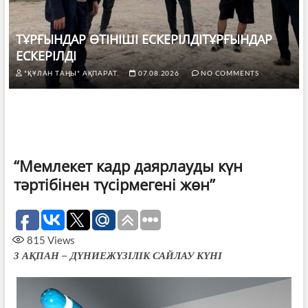
ТҰРҒЫНДАР ӨТІНІШІ ЕСКЕРІЛДІТҰРҒЫНДАР
ЕСКЕРІЛДІ
"ҚҰЛАН ТАҢЫ" АҚПАРАТ.
07.08.2026
NO COMMENTS
“Мемлекет кадр даярлауды күн
тәртібінен түсірмегені жөн”
815
Views
3 АҚПАН – ДҮНИЕЖҮЗІЛІК САЙЛАУ КҮНІ