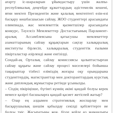
ағарту іс-шараларын ұйымдастыру үшін жалпы­
республикалық деңгейде құжаттардың әдісте­мелік кешені,
яғни мектеп Президентін және қалалық мектептегі өзін-өзі
басқару көшбасшысын сайлау, ЖОО студенттері арасындағы
олим­пиада, жас мемлекеттік қызметшілер арасындағы
конкурс, Тәуелсіз Мемле­кеттер Достастығының Пар­ламент­
аралық Ассамблеясына қатысушы мемлекеттер
азаматтарының сайлау құқықтарын сақтау халықаралық
инсти­туты бірлесіп, халықаралық студенттік ғылыми
пікірталастар әзірленді және енгізілді.
Сондай-ақ Орталық сайлау комис­сиясы қалыптастырған
сайлау құқығы және сайлау процесі мәселелері бойынша
тақырыптар тізбесі еліміздің жоғары оқу орындарына
студенттердің, магистранттар мен докторанттардың курстық
және дипломдық жұмыстары ретінде ұсынылды.
– Сіздің пікіріңізше, бүгінгі күннің әкімі қандай болуы керек
немесе қа­зіргі басшыларға қандай қасиет жетіспей жатыр?
– Олар ең алдымен стратегиялық жоспарлау мен
басқарушылық шешім қабылдау секілді қабілеттерге ие
болуы тиіс. Жасыратыны жоқ, бізде кейде өз мамандығы