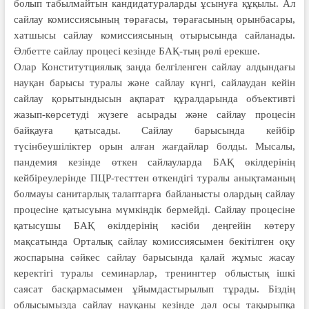
болып табылмайтын канди­датураларды ұсынуға құқылы. Ал
сайлау комиссиясының төрағасы, төрағасының орынбасары,
хатшысы сайлау комиссиясының отырысында сайланады.
Әлбетте сайлау процесі кезінде БАҚ-тың рөлі ерекше.
Олар Конститутциялық заңда бел­гіленген сайлау алдындағы
науқан барысы туралы және сайлау күнгі, сайлаудан кейін
сайлау қорытындысын ақпарат құралдарында объективті
жазып-көрсетуді жүзеге асырады және сайлау процесін
байқауға қатысады. Сайлау барысында кейбір
түсінбеушіліктер орын алған жағдайлар болды. Мысалы,
пандемия кезінде өткен сайлауларда БАҚ өкілдерінің
кейбіреулерінде ПЦР-тесттен өткендігі туралы анықтаманың
болмауы санитарлық талаптарға байланысты олардың сайлау
процесіне қатысуына мүмкіндік бермейді. Сайлау процесіне
қатысушы БАҚ өкілдерінің кәсіби деңгейін көтеру
мақсатында Орталық сайлау комиссиясымен бекітілген оқу
жоспарына сәйкес сай­лау барысында қалай жұмыс жасау
керектігі туралы семинарлар, тренингтер облыстық ішкі
саясат бас­қармасымен ұйымдастырылып тұрады. Біздің
облысымызда сайлау науқаны кезінде дәл осы тақырыпқа