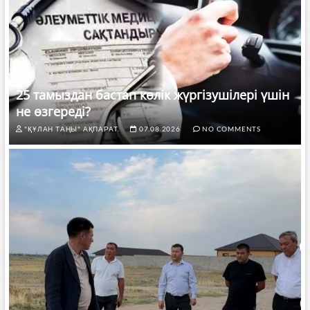
25 тамыздан бастап көлік жүргізушілері үшін
не өзгереді?
"ҚҰЛАН ТАҢЫ" АҚПАРАТ.
07.08.2026
NO COMMENTS