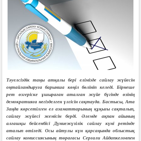
Тәуелсіздік таңы атқалы бері елімізде сайлау жүйесін
оңтайландыруға барынша көңіл бөлініп келеді. Бірнеше
рет өзгеріске ұшыраған аталған жүйе бүгінде өзінің
демократияға негізделген үлгісін сақтауда. Бастысы, Ата
Заңда көрсетілген ел азаматтарының құқығы сақталып,
сайлау жүйесі жемісін берді. Әлемде ақпан айының
алғашқы бейсенбісі Дүниежүзілік сайлау күні ретінде
аталып өтіледі. Осы айтулы күн қарсаңында облыстық
сайлау комиссиясының төрағасы Серғали Айдапкеловпен