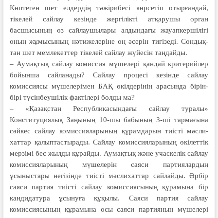
Көптеген шет елдердің тәжірибесі көрсетіп отырғандай,
тікелей сайлау кезінде жергілікті атқарушы орган
басшысының өз сайлаушылары алдын­дағы жауапкершілігі
оның жұмысының нәтижелеріне оң әсерін тигізеді. Сондық­
тан шет мемлекеттер тікелей сайлау жүйесін таңдайды.
– Аумақтық сайлау комиссия мү­шелері қандай критерийлер
бойынша сайланады? Сайлау процесі кезінде сайлау
комиссиясы мүшелерімен БАҚ өкілдерінің арасында бірін-
бірі түсінбеушілік фактілері болды ма?
– «Қазақстан Республикасындағы сайлау туралы»
Конституциялық Заңының 10-шы бабының 3-ші тар­мағына
сәйкес сайлау комис­сия­ларының құрамдарын тиісті мәсли­
хаттар қалыптастырады. Сайлау комиссияларының өкілеттiк
мерзiмi бес жылды құрайды. Аумақтық және учаскелік сайлау
комиссияларының мүшелерін саяси партиялардың
ұсыныстары негізінде тиісті мәслихаттар сайлайды. Әрбiр
саяси партия тиiстi сайлау комиссиясының құрамына бiр
кандидатура ұсынуға құқылы. Саяси партия сайлау
комиссиясының құрамына осы саяси партияның мүшелерi