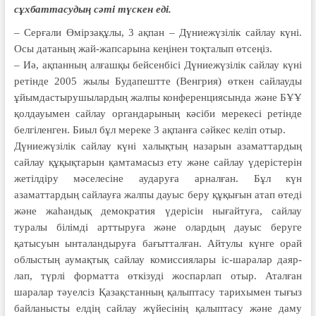
сұхбаттасудың сәті түскен еді.
– Серғали Өмірзақұлы, 3 ақпан – Дүние­жүзілік сайлау күні.
Осы датаның жай-жап­сары­на кеңінен тоқталып өтсеңіз.
– Иә, ақпанның алғашқы бейсенбісі Дүние­­жүзілік сайлау күні
ретінде 2005 жылы Будапештте (Венгрия) өткен сай­лауды
ұйымдастырушылардың жал­пы конференциясында және БҰҰ
қолдауы­мен сайлау органдарының кәсіби мерекесі ретінде
белгіленген. Биыл бұл мереке 3 ақпанға сәйкес келіп отыр.
Дүниежүзілік сайлау күні халық­тың назарын азаматтардың
сайлау құ­қықтарын қамтамасыз ету және сайлау үдерістерін
жетілдіру мәсе­ле­сіне аударуға арналған. Бұл күн
азаматтардың сайлауға жалпы да­уыс беру құқығын атап өтеді
және жаһан­дық демократия үдерісін нығайтуға, сайлау
туралы білімді арттыруға және олардың дауыс беруге
қатысуын ынталан­дыруға бағытталған. Айтулы күнге орай
облыстың аумақтық сайлау комиссиялары іс-шаралар даяр­
лап, түрлі форматта өткізуді жоспар­лап отыр. Аталған
шаралар тәуел­сіз Қазақстанның қалыптасу тарихы­мен тығыз
байланысты елдің сайлау жүйе­­сінің қалыптасу және даму