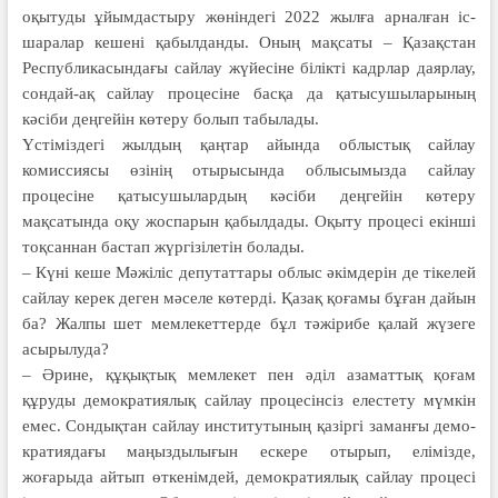
оқытуды ұйымдастыру жөніндегі 2022 жылға арналған іс-
шаралар кешені қабылданды. Оның мақсаты – Қазақстан
Республикасындағы сайлау жүйесіне білікті кадрлар даярлау,
сондай-ақ сайлау процесіне басқа да қатысушыларының
кәсіби деңгейін көтеру болып табылады.
Үстіміздегі жылдың қаңтар айында облыстық сайлау
комиссиясы өзінің отырысында облысымызда сайлау
процесіне қатысушылардың кәсіби деңгейін көтеру
мақсатында оқу жоспарын қабылдады. Оқыту процесі екінші
тоқсаннан бастап жүргізілетін болады.
– Күні кеше Мәжіліс депутаттары облыс әкімдерін де тікелей
сайлау керек деген мәселе көтерді. Қазақ қоғамы бұған дайын
ба? Жалпы шет мемлекеттерде бұл тәжірибе қалай жүзеге
асырылуда?
– Әрине, құқықтық мемлекет пен әділ азаматтық қоғам
құруды демо­кратиялық сайлау процесінсіз елес­тету мүмкін
емес. Сондықтан сайлау институтының қазіргі заманғы демо­
кратиядағы маңыздылығын ескере отырып, елімізде,
жоғарыда айтып өткенімдей, демократиялық сайлау про­цесі