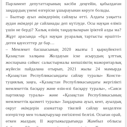
Парламент депутаттарының кәсіби деңгейін, қабылдаған
заңдардың үнемі өзгеріске ұшырауынан көруге болады.
– Былтыр ауыл әкімдерінің сай­лауы өтті. Алдағы уақытта
аудан әкім­дері де сайланады деп күтілуде. Осы науқан еліміз
үшін не берді? Халық өзінің таңдаулыларын іріктей алды ма?
Жұрт арасында «бұл науқан руара­лық тартысты өршітті»
деген қауесеттер де бар…
– Мемлекет басшысының 2020 жылғы 1 қыркүйектегі
Қазақстан хал­қына Жолдауын іске асыру­дың ұлттық
жоспарына сәйкес салыс­тырмалы көпшіліктің мажо­ритарлық
жүйесін пайдалана отырып, 2021 жылы 24 мамырда
«Қазақстан Респуб­ликасындағы сайлау туралы» Консти­
туциялық заңға, «Қазақстан Респуб­ликасындағы жергілікті
мемлекеттік басқару және өзін-өзі басқару туралы», «Саяси
пар­тиялар туралы» және «Қазақстан Республикасының
мемлекеттік қыз­меті туралы» Заңда­рына ауыл, кент, ауылдық
округ әкімдерін азаматтар тікелей сайлау көзделген
өзгерістер мен толықтырулар енгізілгені белгілі. Осыған орай,
өткен жылдың ІІ жарты­жылдығында Жамбыл облысы