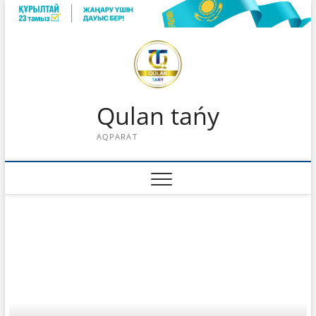
Skip
to
content
Qulan tańy
AQPARAT