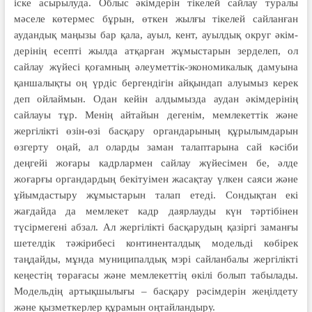
іске асырылуда. Облыс әкім­дерін тікелей сайлау туралы
мәселе көтермес бұрын, өткен жылғы тікелей сайланған
аудандық маңызы бар қала, ауыл, кент, ауылдық округ әкім­
дерінің есепті жылда атқарған жұмыс­тарын зерделеп, ол
сайлау жүйесі қоғам­ның әлеуметтік-экономикалық дамуына
қаншалықты оң үрдіс бер­гендігін айқындап алуымыз керек
деп ойлаймын. Одан кейін алдымызда аудан әкімдерінің
сайлауы тұр. Ме­нің айтайын дегенім, мемлекеттік және
жергілікті өзін-өзі басқару ор­ган­­дарының құрылымдарын
өзгерту оңай, ал оларды заман талаптарына сай кәсіби
деңгейі жоғары кадрлармен сайлау жүйесімен бе, әлде
жоғарғы органдардың бекітуімен жасақтау үлкен саяси және
ұйымдастыру жұмыстарын талап етеді. Сондықтан екі
жағдайда да мемлекет кадр даярлауды күн тәртібінен
түсірмегені абзал. Ал жергілікті бас­қарудың қазіргі заманғы
шетелдік тәжі­рибесі континенталдық модельді көбірек
таңдайды, мұнда муниципалдық мэрі сайланбалы жергілікті
кеңестің төрағасы және мемлекеттің өкілі болып табылады.
Модельдің артықшылығы – басқару рәсімдерін жеңілдету
және қызметкерлер құрамын оңтайландыру.