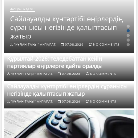
ЖАҢАЛЫҚТАР
Сайлауалды күнтәртібі өңірлердің
сұранысы негізінде қалыптасып
жатыр
"ҚҰЛАН ТАҢЫ" АҚПАРАТ.
07.08.2026
NO COMMENTS
Құрылтай-2026: теледебаттан кейін
партиялар өңірлерге қайта оралды
"ҚҰЛАН ТАҢЫ" АҚПАРАТ.
07.08.2026
NO COMMENTS
Сайлауалды күнтәртібі өңірлердің сұранысы
негізінде қалыптасып жатыр
"ҚҰЛАН ТАҢЫ" АҚПАРАТ.
07.08.2026
NO COMMENTS