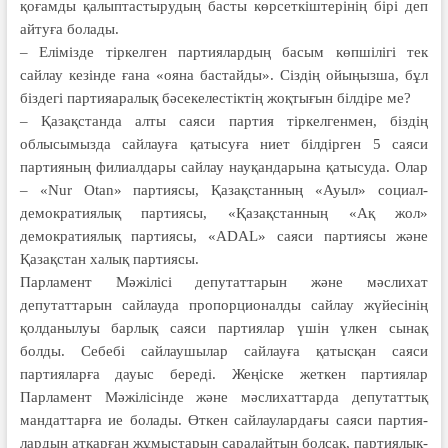
қоғамды қалыптастырудың бас­ты көрсеткіштерінің бірі деп
айтуға бола­ды.
– Елімізде тіркелген партия­лар­дың басым көпшілігі тек
сайлау ке­зінде ғана «ояна бастайды». Сіздің ойыңыз­ша, бұл
біздегі партияаралық бәсе­келестіктің жоқтығын білдіре ме?
– Қазақстанда алты саяси партия тіркелгенмен, біздің
облысымызда сайлауға қатысуға ниет білдірген 5 саяси
партияның филиалдары сайлау науқандарына қатысуда. Олар
– «Nur Otan» партиясы, Қазақстанның «Ауыл» социал-
демократиялық пар­тиясы, «Қазақстанның «Ақ жол»
демократиялық партиясы, «ADAL» саяси партиясы және
Қазақстан халық партиясы.
Парламент Мәжілісі депутаттарын және мәслихат
депутаттарын сайлауда пропорционалды сайлау жүйесінің
қолданылуы барлық саяси партиялар үшін үлкен сынақ
болды. Себебі сай­лаушылар сайлауға қатысқан саяси
партияларға дауыс береді. Жеңіске жеткен партиялар
Парламент Мәжі­лісінде және мәслихаттарда депутаттық
мандаттарға ие болады. Өткен сайлау­лардағы саяси партия­
лардың атқарған жұмыстарын сара­лайтын болсақ, партиялық-