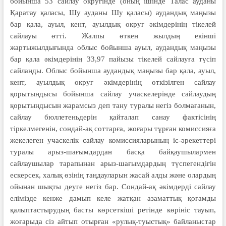
бойынша 53 сайлау округінде (оның ішінде Талас ауданы
Қаратау қаласы, Шу ауданы Шу қаласы) аудандық маңызы
бар қала, ауыл, кент, ауылдық округ әкімдерінің тікелей
сайлауы өтті. Жалпы өткен жылдың екінші
жартыжылдығында облыс бойынша ауыл, аудандық маңызы
бар қала әкімдерінің 33,97 пайызы тікелей сайлауға түсіп
сайланды. Облыс бойынша аудандық маңызы бар қала, ауыл,
кент, ауылдық округ әкімдерінің өткі­зілген сайлау
қорытындысы бойын­ша сайлау учаскелерінде сай­лаудың
қорытындысын жарамсыз деп тану туралы негіз болмағанын,
сайлау бюллетеньдерін қайталап санау фактісінің
тіркелмегенін, сон­дай-ақ соттарға, жоғары тұрған комис­сияға
жекелеген учаскелік сайлау комис­сияларының іс-әрекеттері
туралы арыз-шағымдардан басқа байқаушылармен
сайлаушылар тара­пынан арыз-ша­ғым­дардың түспе­гендігін
ескерсек, халық өзінің таңдау­ларын жасай алды және олардың
ойынан шықты деуге негіз бар. Сондай-ақ әкімдерді сайлау
елімізде кенже дамып келе жатқан азаматтық қоғамды
қалыптастырудың басты көрсеткіші ретінде көрініс тауып,
жоғарыда сіз айтып отырған «рулық-туыстық» байланыстар