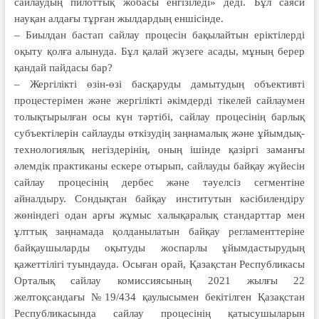
сайлау­дың пилоттық жобасы енгізіледі» деді. Бұл саяси
науқан алдағы тұрған жыл­дардың еншісінде.
– Биылдан бастап сайлау процесін бақылайтын еріктілерді
оқыту қолға алынуда. Бұл қалай жүзеге асады, мұның берер
қандай пайдасы бар?
– Жергілікті өзін-өзі басқаруды дамы­тудың объективті
процестерімен және жергілікті әкімдерді тікелей сайлаумен
толықтырылған осы күн тәртібі, сайлау процесінің барлық
субъектілерін сайлауды өткізудің заңнамалық және ұйымдық-
технологиялық негіздерінің, оның ішінде қазіргі заманғы
әлемдік практиканы ескере отырып, сайлауды байқау жүйесін
сайлау процесінің дербес және тәуелсіз сегментіне
айналдыру. Сондықтан байқау институтын кәсібилендіру
жөніндегі одан арғы жұмыс халықаралық стандарттар мен
ұлттық заңнамада қолданылатын байқау регламенттеріне
байқаушыларды оқытуды жоспарлы ұйымдастырудың
қажеттілігі туындауда. Осыған орай, Қазақстан Республикасы
Орталық сайлау комиссиясының 2021 жылғы 22
желтоқсандағы №19/434 қаулысымен бекітілген Қазақстан
Республикасында сайлау процесінің қатысушыларын