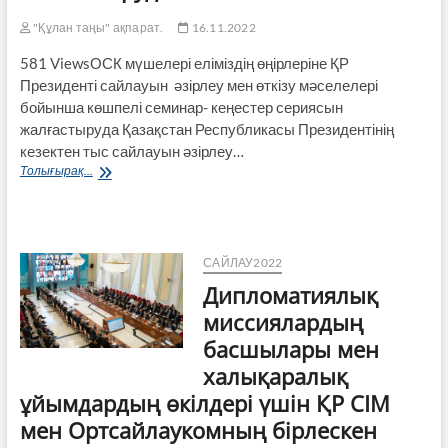
"Құлан таңы" ақпарат.
16.11.2022
581 ViewsОСК мүшелері еліміздің өңірлеріне ҚР
Президенті сайлауын әзірлеу мен өткізу мәселелері
бойынша көшпелі семинар- кеңестер сериясын
жалғастыруда Қазақстан Республикасы Президентінің
кезектен тыс сайлауын әзірлеу…
ОСК
Толығырақ...
мүшелері
еліміздің
өңірлеріне
ҚР
Президенті
САЙЛАУ2022
сайлауын
Дипломатиялық
әзірлеу
мен
миссиялардың
өткізу
басшылары мен
мәселелері
бойынша
халықаралық
көшпелі
ұйымдардың өкілдері үшін ҚР СІМ
семинар-
кеңестер
мен Ортсайлаукомның бірлескен
сериясын