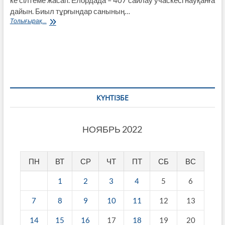
дайын. Биыл тұрғындар санының…
768
Толығырақ...
мың
елордалық
сайлауға
қатысады
(ВИДЕО)
КҮНТІЗБЕ
НОЯБРЬ 2022
ПН
ВТ
СР
ЧТ
ПТ
СБ
ВС
1
2
3
4
5
6
7
8
9
10
11
12
13
14
15
16
17
18
19
20