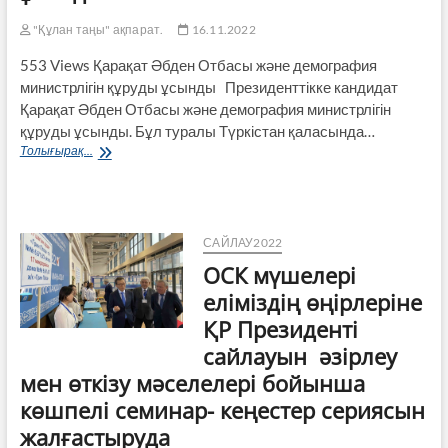
"Құлан таңы" ақпарат.
16.11.2022
553 Views Қарақат Әбден Отбасы және демография
министрлігін құруды ұсынды Президенттікке кандидат
Қарақат Әбден Отбасы және демография министрлігін
құруды ұсынды. Бұл туралы Түркістан қаласында…
Қарақат
Толығырақ...
Әбден
Отбасы
және
демография
министрлігін
САЙЛАУ2022
құруды
ОСК мүшелері
ұсынды
еліміздің өңірлеріне
ҚР Президенті
сайлауын әзірлеу
мен өткізу мәселелері бойынша
көшпелі семинар- кеңестер сериясын
жалғастыруда