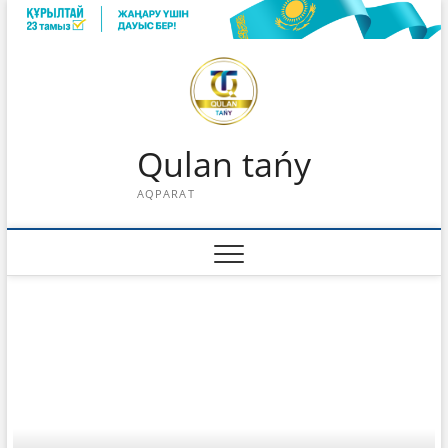
Skip
to
content
Qulan tańy
AQPARAT