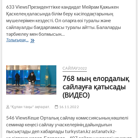
633 ViewsПрезиденттікке кандидат Мейрам Қажыкен
Қаскелең қаласында білім беру кәсіподақтарының
мүшелерімен кездесті. Ол оларға өзі туралы және
сайлауалды бағдарламасы туралы айтты. Балаларды
тәрбиелеу мен болмысын…
Мейрам
Толығырақ...
Қажыкен
Қаскелеңде
білім
беру
кәсіподақтары
САЙЛАУ2022
өкілдерімен
768 мың елордалық
кездесті
сайлауға қатысады
(ВИДЕО)
"Құлан таңы" ақпарат.
16.11.2022
546 ViewsКеше Орталық сайлау комиссиясының көшпелі
семинар кеңесі сайлау учаскелерінің дайындығын
пысықтады деп хабарлады turkystan.kz astanatv.kz-
ке сілтеме жасап. Елордада – 407 сайлау учаскесі науқанға