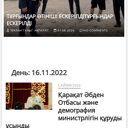
ТҰРҒЫНДАР ӨТІНІШІ ЕСКЕРІЛДІТҰРҒЫНДАР
ЕСКЕРІЛДІ
"ҚҰЛАН ТАҢЫ" АҚПАРАТ.
07.08.2026
NO COMMENTS
День:
16.11.2022
САЙЛАУ2022
Қарақат Әбден
Отбасы және
демография
министрлігін құруды
ұсынды