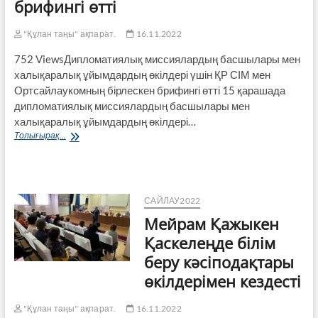
брифингі өтті
жалғастыруда
"Құлан таңы" ақпарат.
16.11.2022
752 ViewsДипломатиялық миссиялардың басшылары мен
халықаралық ұйымдардың өкілдері үшін ҚР СІМ мен
Ортсайлаукомның бірлескен брифингі өтті 15 қарашада
дипломатиялық миссиялардың басшылары мен
халықаралық ұйымдардың өкілдері…
Дипломатиялық
Толығырақ...
миссиялардың
басшылары
мен
халықаралық
ұйымдардың
САЙЛАУ2022
өкілдері
Мейрам Қажыкен
үшін
ҚР
Қаскелеңде білім
СІМ
беру кәсіподақтары
мен
Ортсайлаукомның
өкілдерімен кездесті
бірлескен
брифингі
"Құлан таңы" ақпарат.
16.11.2022
өтті