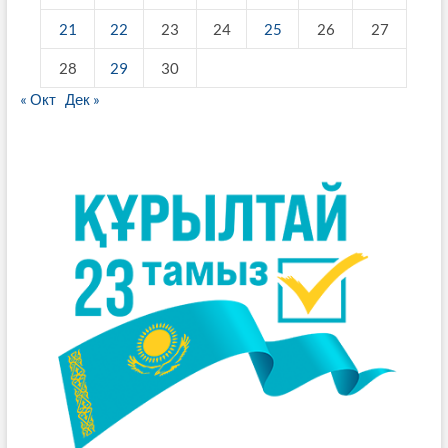
21
22
23
24
25
26
27
28
29
30
« Окт
Дек »