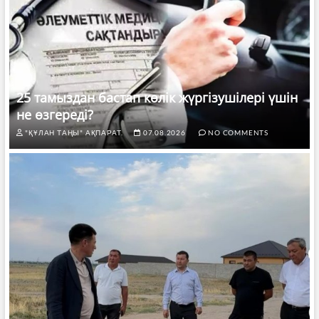
25 тамыздан бастап көлік жүргізушілері үшін
не өзгереді?
"ҚҰЛАН ТАҢЫ" АҚПАРАТ.
07.08.2026
NO COMMENTS