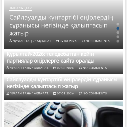
ЖАҢАЛЫҚТАР
Сайлауалды күнтәртібі өңірлердің
сұранысы негізінде қалыптасып
жатыр
"ҚҰЛАН ТАҢЫ" АҚПАРАТ.
07.08.2026
NO COMMENTS
Құрылтай-2026: теледебаттан кейін
партиялар өңірлерге қайта оралды
"ҚҰЛАН ТАҢЫ" АҚПАРАТ.
07.08.2026
NO COMMENTS
Сайлауалды күнтәртібі өңірлердің сұранысы
негізінде қалыптасып жатыр
"ҚҰЛАН ТАҢЫ" АҚПАРАТ.
07.08.2026
NO COMMENTS