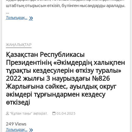
штабтың отырысын өткізіп, бүлінген нысандарды аралады.
…
Аймақ
Толығырақ...
басшысы
жер
сілкінісі
болған
аудандарды
ЖАҢАЛЫҚТАР
аралады
Қазақстан Республикасы
Президентінің «Әкімдердің халықпен
тұрақты кездесулерін өткізу туралы»
2022 жылғы 3 наурыздағы №826
Жарлығына сәйкес, ауылдық округ
әкімдері тұрғындармен кездесу
өткізеді
"Құлан таңы" ақпарат.
01.04.2025
249 Views
Қазақстан
Толығырақ...