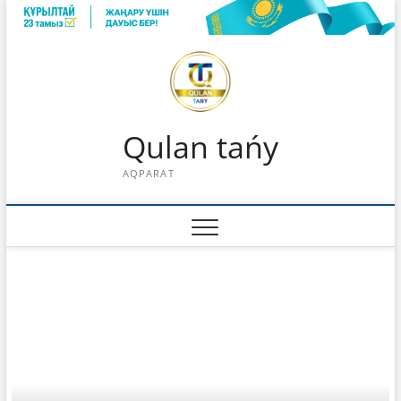
Skip
to
content
Qulan tańy
AQPARAT