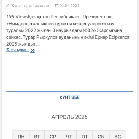
"Құлан таңы" ақпарат.
01.04.2025
199 ViewsҚазақстан Республикасы Президентінің
«Әкімдердің халықпен тұрақты кездесулерін өткізу
туралы» 2022 жылғы 3 наурыздағы №826 Жарлығына
сәйкес, Тұрар Рысқұлов ауданының әкімі Ернар Есіркепов
2025 жылдың…
Округ
Толығырақ...
тұрғындарымен
кездеседі
КҮНТІЗБЕ
АПРЕЛЬ 2025
ПН
ВТ
СР
ЧТ
ПТ
СБ
ВС