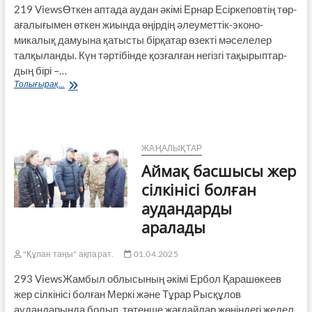
219 ViewsӨткен аптада аудан әкімі Ернар Есіркеповтің төр­
аға­лығы­мен өткен жиында өңірдің әлеуметтік-эконо­
микалық дамуына қатысты бірқатар өзекті мәселе­лер
талқыланды. Күн тәртібінде қозғалған негізгі тақырып­тар­
дың бірі –…
Маңызды
Толығырақ...
мәселелер
назарға
алынды
ЖАҢАЛЫҚТАР
Аймақ басшысы жер
сілкінісі болған
аудандарды
аралады
"Құлан таңы" ақпарат.
01.04.2025
293 ViewsЖамбыл облысының әкімі Ербол Қарашөкеев
жер сілкінісі болған Меркі және Тұрар Рысқұлов
аудандарында болып, төтенше жағдайлар жөніндегі жедел