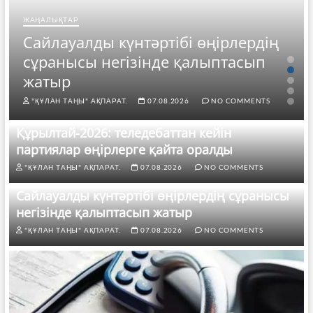
ЖАҢАЛЫҚТАР
Сайлауалды күнтәртібі өңірлердің
сұранысы негізінде қалыптасып
жатыр
"ҚҰЛАН ТАҢЫ" АҚПАРАТ.
07.08.2026
NO COMMENTS
Құрылтай-2026: теледебаттан кейін
партиялар өңірлерге қайта оралды
"ҚҰЛАН ТАҢЫ" АҚПАРАТ.
07.08.2026
NO COMMENTS
Сайлауалды күнтәртібі өңірлердің сұранысы
негізінде қалыптасып жатыр
"ҚҰЛАН ТАҢЫ" АҚПАРАТ.
07.08.2026
NO COMMENTS