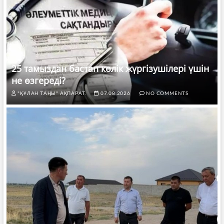
25 тамыздан бастап көлік жүргізушілері үшін
не өзгереді?
"ҚҰЛАН ТАҢЫ" АҚПАРАТ.
07.08.2026
NO COMMENTS