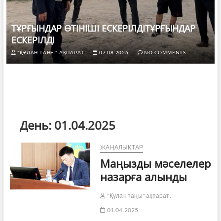
ТҰРҒЫНДАР ӨТІНІШІ ЕСКЕРІЛДІТҰРҒЫНДАР
ЕСКЕРІЛДІ
"ҚҰЛАН ТАҢЫ" АҚПАРАТ.
07.08.2026
NO COMMENTS
День:
01.04.2025
ЖАҢАЛЫҚТАР
Маңызды мәселелер
назарға алынды
"Құлан таңы" ақпарат.
01.04.2025