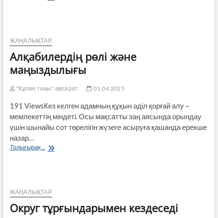
Республикасы
Президентінің
«Әкімдердің
халықпен
тұрақты
ЖАҢАЛЫҚТАР
кездесулерін
Алқабилердің рөлі және
өткізу
туралы»
маңыздылығы
2022
жылғы
"Құлан таңы" ақпарат.
01.04.2025
3
наурыздағы
191 ViewsКез келген адамның құқын әділ қорғай алу –
№826
мемлекеттің міндеті. Осы мақсатты заң аясында орындау
Жарлығына
үшін шынайы сот төрелігін жүзеге асыруға қашанда ерекше
сәйкес,
ауылдық
назар…
округ
Алқабилердің
Толығырақ...
әкімдері
рөлі
тұрғындармен
және
кездесу
маңыздылығы
өткізеді
ЖАҢАЛЫҚТАР
Округ тұрғындарымен кездеседі