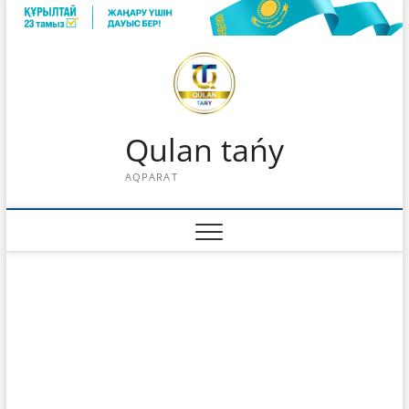
Skip
to
content
Qulan tańy
AQPARAT