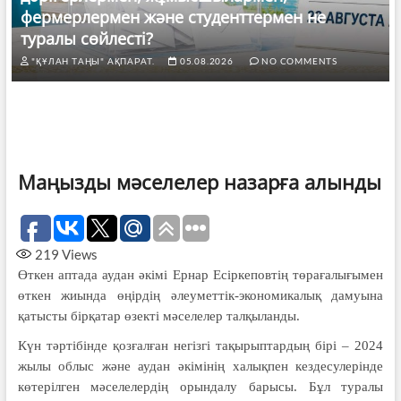
фермерлермен және студенттермен не
туралы сөйлесті?
"ҚҰЛАН ТАҢЫ" АҚПАРАТ.
05.08.2026
NO COMMENTS
Маңызды мәселелер назарға алынды
219
Views
Өткен аптада аудан әкімі Ернар Есіркеповтің төр­аға­лығы­мен
өткен жиында өңірдің әлеуметтік-эконо­микалық дамуына
қатысты бірқатар өзекті мәселе­лер талқыланды.
Күн тәртібінде қозғалған негізгі тақырып­тар­дың бірі – 2024
жылы облыс және аудан әкімі­нің халықпен кездесулерінде
көтерілген мәселе­лердің орындалу барысы. Бұл туралы