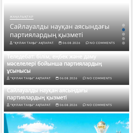
ЖАҢАЛЫҚТАР
Сайлауалды науқан аясындағы
партиялардың қызметі
"ҚҰЛАН ТАҢЫ" АҚПАРАТ.
06.08.2026
NO COMMENTS
Теледебат: білім, еңбек және даму
мәселелері бойынша партиялардың
ұсынысы
"ҚҰЛАН ТАҢЫ" АҚПАРАТ.
06.08.2026
NO COMMENTS
Сайлауалды науқан аясындағы
партиялардың қызметі
"ҚҰЛАН ТАҢЫ" АҚПАРАТ.
06.08.2026
NO COMMENTS