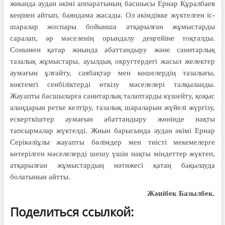
жиында аудан әкімі аппаратының басшысы Ернар Құралбаев
кеңінен айтып, баяндама жасады. Ол әкімдік­ке жүктелген іс-
шаралар жоспары бойынша атқа­рылған жұмыстарды
саралап, әр мәселенің орын­далу деңгейіне тоқталды.
Сонымен қатар жиында абаттандыру және санитарлық
тазалық жұмыстары, ауылдық округтердегі жасыл желектер
аумағын ұлғайту, саябақтар мен көшелердің тазалығы,
көктемгі сенбіліктерді өткізу мәселелері талқыланды.
Жауапты басшыларға санитарлық талаптарды күшейту, қоқыс
алаңдарын ретке келтіру, тазалық шараларын жүйелі жүргізу,
ескерткіштер аумағын абаттандыру жөнінде нақты
тапсырмалар жүктелді. Жиын барысында аудан әкімі Ернар
Серікәліұлы жауапты бөлімдер мен тиісті мекемелерге
көтерілген мәселелерді шешу үшін нақты міндеттер жүктеп,
атқарылған жұмыстардың нәтижесі қатаң бақылауда
болатынын айтты.
Жәнібек Базылбек.
Поделиться ссылкой: