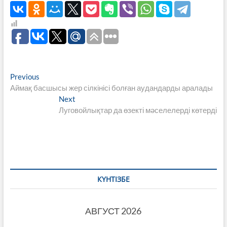
Навигация
Previous
Previous
post:
Аймақ басшысы жер сілкінісі болған аудандарды аралады
по
Next
Next
записям
post:
Луговойлықтар да өзекті мәселелерді көтерді
КҮНТІЗБЕ
АВГУСТ 2026