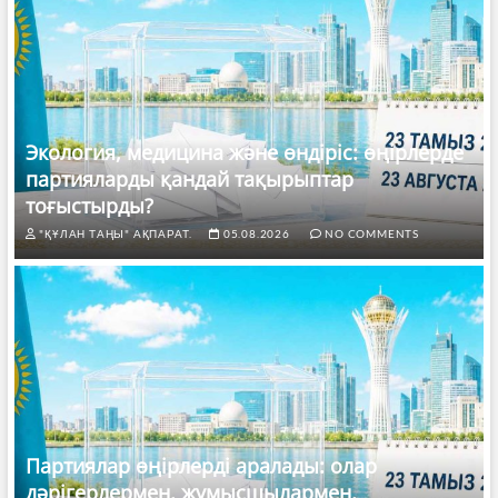
Экология, медицина және өндіріс: өңірлерде
партияларды қандай тақырыптар
тоғыстырды?
"ҚҰЛАН ТАҢЫ" АҚПАРАТ.
05.08.2026
NO COMMENTS
Партиялар өңірлерді аралады: олар
дәрігерлермен, жұмысшылармен,