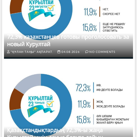
72,3% казахстанцев готовы проголосовать за
новый Курултай
"ҚҰЛАН ТАҢЫ" АҚПАРАТ.
04.08.2026
NO COMMENTS
Қазақстандықтардың 72,3%-ы жаңа