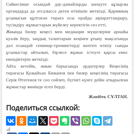
Сәйкесінше осындай дау-дамайларды шешуге құзырлы
органдарда да атсалысса деген өтінішін жеткізді. Қарияның
ұсынысын құптаған төраға осы орайда ақпараттандыру,
түсіндіру жұмыстарын жүйелеу керектігін сөз етті.
Жиында билер кеңесі мен медиация мүшелеріне арнайы
куәлік беру, заңдық талаптарын кеңінен ұғыну мақсатында
дәл осындай семинар-тренингтерді көптеп өткізу сынды
ұсыныстар айтылып, бірлесе жұмыс істеуге қарсы емес
екендіктерін жеткізді.
Айта кетейік, жиын барысында ардагерлер Кеңесінің
төрағасы Қожайхан Бижанов пен билер кеңесінің төрағасы
Серік Өтегенов те сөз сөйлеп, бүгінгі күнге дейін атқарылған
жұмыстар жөнінде есеп берді.
Жәнібек СҰЛТАН.
Поделиться ссылкой: