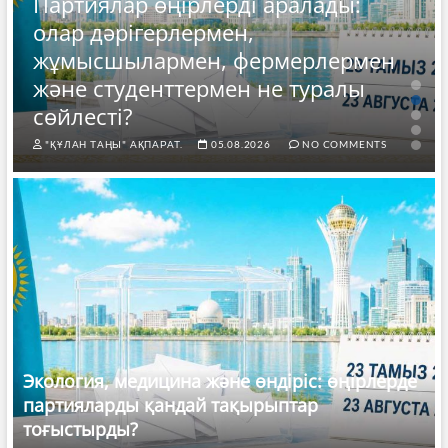
Партиялар өңірлерді аралады:
олар дәрігерлермен,
жұмысшылармен, фермерлермен
және студенттермен не туралы
сөйлесті?
"ҚҰЛАН ТАҢЫ" АҚПАРАТ.
05.08.2026
NO COMMENTS
Экология, медицина және өндіріс: өңірлерде
партияларды қандай тақырыптар
тоғыстырды?