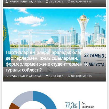
"ҚҰЛАН ТАҢЫ" АҚПАРАТ.
05.08.2026
NO COMMENTS
Партиялар өңірлерді аралады: олар
дәрігерлермен, жұмысшылармен,
фермерлермен және студенттермен не
туралы сөйлесті?
"ҚҰЛАН ТАҢЫ" АҚПАРАТ.
05.08.2026
NO COMMENTS