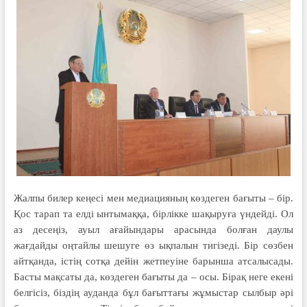
Жалпы билер кеңесі мен медиацияның көздеген бағыты – бір.
Қос тарап та елді ынтымаққа, бірлікке шақыруға үндейді. Ол
аз десеңіз, ауыл ағайындары арасында болған даулы
жағдайды оңтайлы шешуге өз ықпалын тигізеді. Бір сөзбен
айтқанда, істің сотқа дейін жетпеуіне барынша атсалысады.
Басты мақсаты да, көздеген бағыты да – осы. Бірақ неге екені
белгісіз, біздің ауданда бұл бағыттағы жұмыстар сылбыр әрі