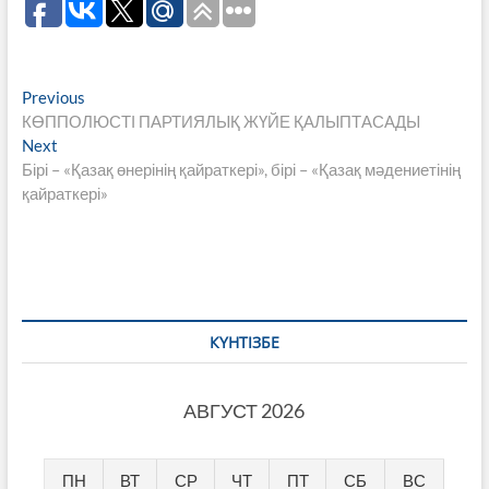
Навигация
Previous
Previous
post:
КӨППОЛЮСТІ ПАРТИЯЛЫҚ ЖҮЙЕ ҚАЛЫПТАСАДЫ
по
Next
Next
записям
post:
Бірі – «Қазақ өнерінің қайраткері», бірі – «Қазақ мәдениетінің
қайраткері»
КҮНТІЗБЕ
АВГУСТ 2026
ПН
ВТ
СР
ЧТ
ПТ
СБ
ВС