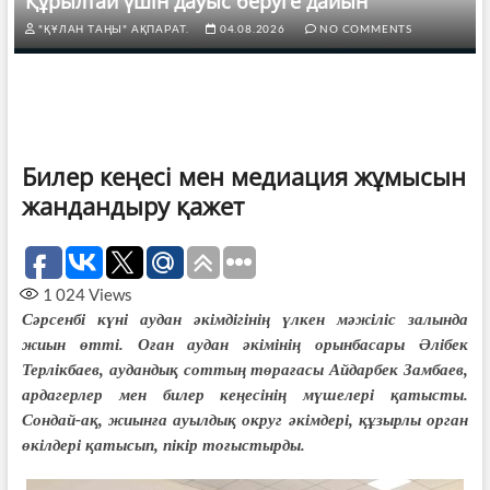
Құрылтай үшін дауыс беруге дайын
"ҚҰЛАН ТАҢЫ" АҚПАРАТ.
04.08.2026
NO COMMENTS
Билер кеңесі мен медиация жұмысын
жандандыру қажет
1 024
Views
Сәрсенбі күні аудан әкімдігінің үлкен мәжіліс залында
жиын өтті. Оған аудан әкімінің орынбасары Әлібек
Терлікбаев, аудандық соттың төрағасы Айдарбек Замбаев,
ардагерлер мен билер кеңесінің мүшелері қатысты.
Сондай-ақ, жиынға ауылдық округ әкімдері, құзырлы орган
өкілдері қатысып, пікір тоғыстырды.