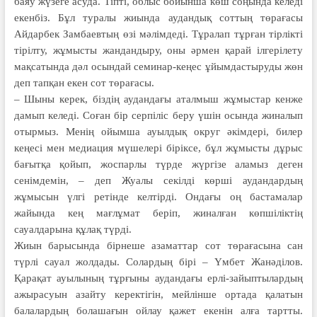
баяу жүзеге асуда. Тіпті, облыс бойынша көш соңында келеді
екенбіз. Бұл туралы жиында аудандық соттың төрағасы
Айдарбек Замбаевтың өзі мәлімдеді. Тұралап тұрған тірлікті
тірілту, жұмысты жандандыру, оны әрмен қарай ілгерілету
мақсатында дәл осындай семинар-кеңес ұйымдастыруды жөн
деп тапқан екен сот төрағасы.
– Шыны керек, біздің аудандағы аталмыш жұмыстар кенже
дамып келеді. Соған бір серпіліс беру үшін осында жиналып
отырмыз. Менің ойымша ауылдық округ әкімдері, билер
кеңесі мен медиация мүшелері біріксе, бұл жұмысты дұрыс
бағытқа қойып, жоспарлы түрде жүргізе аламыз деген
сенімдемін, – деп Жуалы секілді көрші аудандардың
жұмысын үлгі ретінде келтірді. Ондағы оң бастамалар
жайында кең мағлұмат беріп, жиналған көпшіліктің
сауалдарына құлақ түрді.
Жиын барысында бірнеше азаматтар сот төрағасына сан
түрлі сауал жолдады. Солардың бірі – Үмбет Жанәділов.
Қарақат ауылының тұрғыны аудандағы ерлі-зайыптылардың
ажырасуын азайту керектігін, мейлінше ортада қалатын
балалардың болашағын ойлау қажет екенін алға тартты.