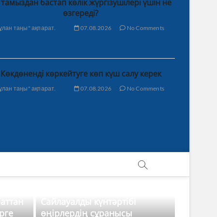
 тамыздан бастап көлік жүргізушілері үшін не
өзгереді?
ұлан таңы" ақпарат.
07.08.2026
No Comments
Көкдөненді көркейтуге көп күш салу керек
ұлан таңы" ақпарат.
07.08.2026
No Comments
баттан
Сайлауалды күнтәртібі
рге
өңірлердің сұранысы