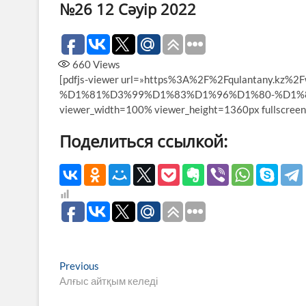
№26 12 Сәуір 2022
660
Views
[pdfjs-viewer url=»https%3A%2F%2Fqulantany.kz
%D1%81%D3%99%D1%83%D1%96%D1%80-%D1%8
viewer_width=100% viewer_height=1360px fullscreen
Поделиться ссылкой:
Навигация
Previous
Previous
post:
Алғыс айтқым келеді
по