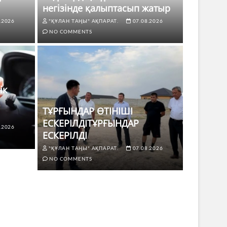
негізінде қалыптасып жатыр
.2026
"ҚҰЛАН ТАҢЫ" АҚПАРАТ.
07.08.2026
NO COMMENTS
ік
ТҰРҒЫНДАР ӨТІНІШІ
ЕСКЕРІЛДІТҰРҒЫНДАР
.2026
ЖАҢАЛЫҚТ
ЕСКЕРІЛДІ
 көлік жүргізушілері үшін не
ТҰРҒЫ
"ҚҰЛАН ТАҢЫ" АҚПАРАТ.
07.08.2026
ЕСКЕР
NO COMMENTS
8.2026
NO COMMENTS
"ҚҰЛАН Т