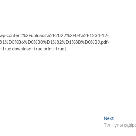
%2Fwp-content%2Fuploads%2F2022%2F04%2F1234-12-
1%D0%B6%D0%B0%D1%82%D1%8B%D0%B9.pdf»
=true download=true print=true]
Next
Next
post:
Тіл – ұлы құдір