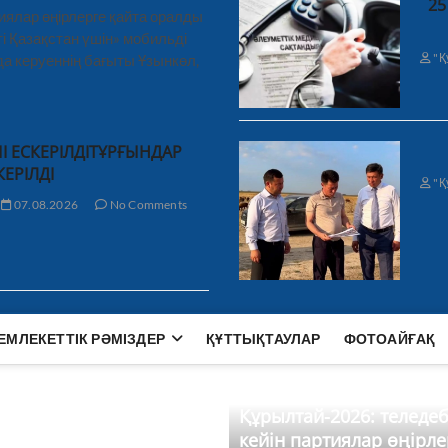
25
иялар өңірлерге қайта оралды
і Қазақстан үшін» мобильді
"Қ
а керуеннің бағыты Ұзынкөл,
І ЕСКЕРІЛДІТҰРҒЫНДАР
КЕРІЛДІ
"Қ
07.08.2026
No Comments
ЕМЛЕКЕТТІК РӘМІЗДЕР
ҚҰТТЫҚТАУЛАР
ФОТОАЙҒАҚ
Құрылтай-2026: теледе
кейін партиялар өңірле