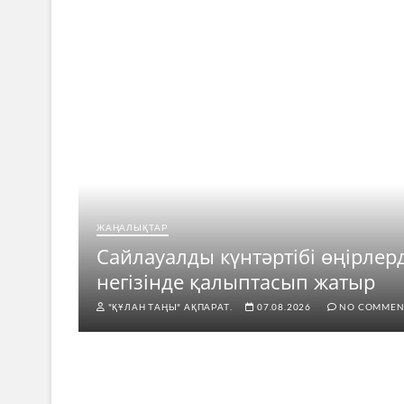
ЖАҢАЛЫҚТАР
ар
Сайлауалды күнтәртібі өңірлер
негізінде қалыптасып жатыр
"ҚҰЛАН ТАҢЫ" АҚПАРАТ.
07.08.2026
NO COMMEN