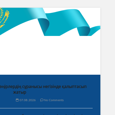
 өңірлердің сұранысы негізінде қалыптасып
жатыр
07.08.2026
No Comments