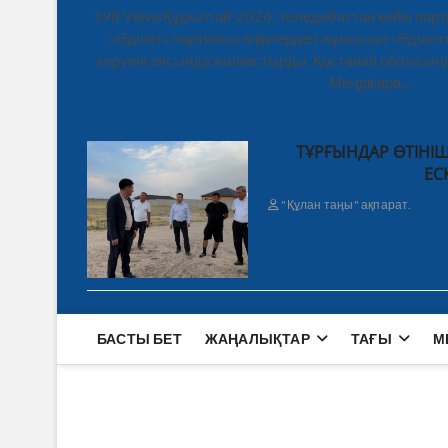
198 ViewsҚұрылтай-2026: теледебаттан кейін парт
«Әділет» партиясы өңірлердегі жұмысын «Әділетт
керуені аясында жалғастырды. Қостанай облысынд
Меңдіқара,…
ТҰРҒЫНДАР ӨТІНІШ
ЕС
"Құлан таңы" ақпарат.
БАСТЫ БЕТ
ЖАҢАЛЫҚТАР
ТАҒЫ
М