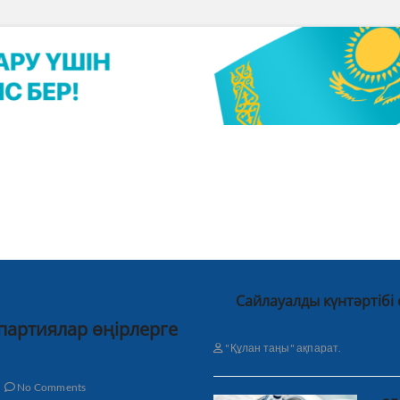
Сайлауалды күнтәртібі
 партиялар өңірлерге
"Құлан таңы" ақпарат.
No Comments