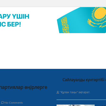
Сайлауалды күнтәртібі
 партиялар өңірлерге
"Құлан таңы" ақпарат.
No Comments