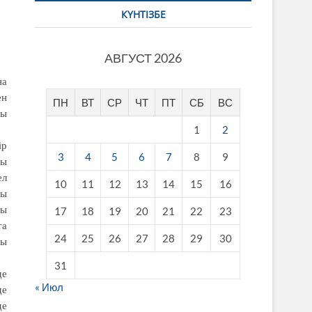
КҮНТІЗБЕ
АВГУСТ 2026
на
ен
ПН
ВТ
СР
ЧТ
ПТ
СБ
ВС
ды
1
2
ір
3
4
5
6
7
8
9
сы
ел
10
11
12
13
14
15
16
ды
сы
17
18
19
20
21
22
23
та
24
25
26
27
28
29
30
шы
31
де
« Июл
де
де