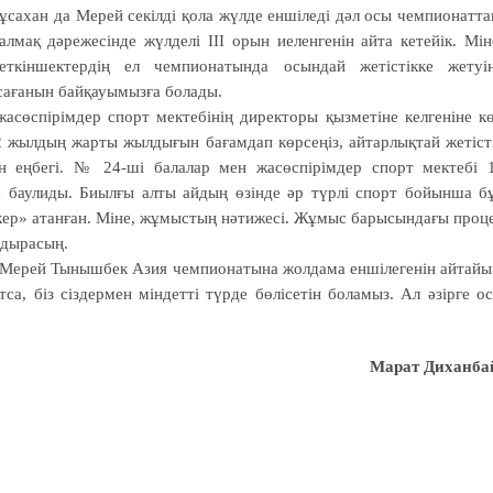
ұсахан да Мерей секілді қола жүлде еншіледі дәл осы чемпионатта
лмақ дәрежесінде жүлделі III орын иеленгенін айта кетейік. Мін
ткіншектердің ел чемпионатында осындай жетістікке жетуі
ағанын байқауымызға болады.
асөспірімдер спорт мектебінің директоры қызметіне келгеніне к
2 жылдың жарты жылдығын бағамдап көрсеңіз, айтарлықтай жетіст
н еңбегі. № 24-ші балалар мен жасөспірімдер спорт мектебі 
 баулиды. Биылғы алты айдың өзінде әр түрлі спорт бойынша б
кер» атанған. Міне, жұмыстың нәтижесі. Жұмыс барысындағы проц
ндырасың.
н Мерей Тынышбек Азия чемпионатына жолдама еншілегенін айтайы
а, біз сіздермен міндетті түрде бөлісетін боламыз. Ал әзірге о
Марат Диханба