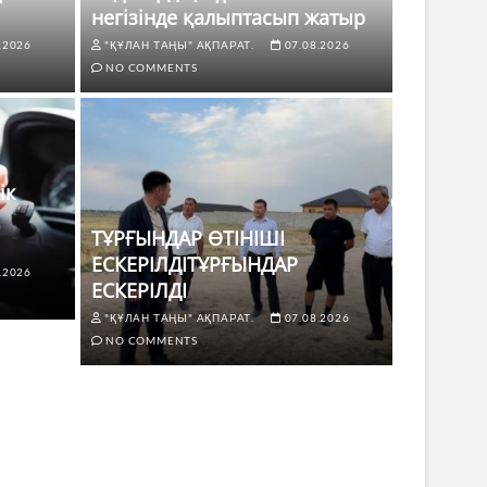
негізінде қалыптасып жатыр
.2026
"ҚҰЛАН ТАҢЫ" АҚПАРАТ.
07.08.2026
NO COMMENTS
ік
ТҰРҒЫНДАР ӨТІНІШІ
ЕСКЕРІЛДІТҰРҒЫНДАР
.2026
ЖАҢАЛЫҚТ
ЕСКЕРІЛДІ
 көлік жүргізушілері үшін не
ТҰРҒЫ
"ҚҰЛАН ТАҢЫ" АҚПАРАТ.
07.08.2026
ЕСКЕР
NO COMMENTS
8.2026
NO COMMENTS
"ҚҰЛАН Т