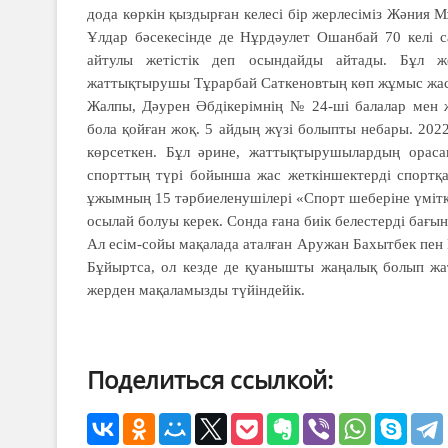
дода көркін қыздырған келесі бір жерлесіміз Жәния М
Ұлдар бәсекесінде де Нұрдәулет Ошанбай 70 келі са
айтулы жетістік деп осындайды айтады. Бұл же
жаттықтырушы Тұрарбай Саткеновтың көп жұмыс жас
Жалпы, Дәурен Әбдікерімнің № 24-ші балалар мен ж
бола қойған жоқ. 5 айдың жүзі болыпты небары. 202
көрсеткен. Бұл әрине, жаттықтырушылардың ораса
спорттың түрі бойынша жас жеткіншектерді спортқа
ұжымның 15 тәрбиеленушілері «Спорт шеберіне үміт
осылай болуы керек. Сонда ғана биік белестерді бағы
Ал есім-сойы мақалада аталған Аружан Бахытбек пе
Бұйыртса, ол кезде де қуанышты жаңалық болып жатс
жерден мақаламызды түйіндейік.
Поделиться ссылкой: