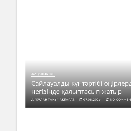
ЖАҢАЛЫҚТАР
ар
Сайлауалды күнтәртібі өңірлер
негізінде қалыптасып жатыр
"ҚҰЛАН ТАҢЫ" АҚПАРАТ.
07.08.2026
NO COMMEN