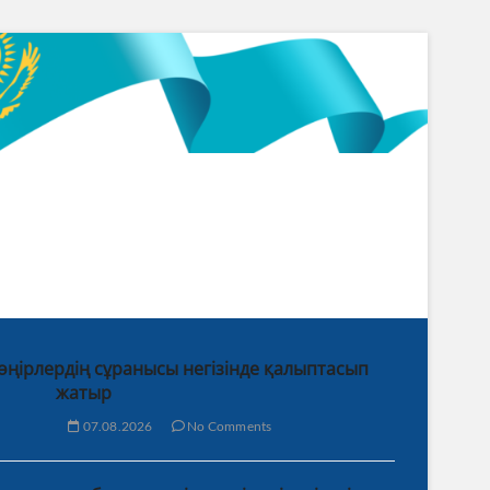
 өңірлердің сұранысы негізінде қалыптасып
жатыр
07.08.2026
No Comments