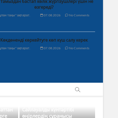
 тамыздан бастап көлік жүргізушілері үшін не
өзгереді?
ұлан таңы" ақпарат.
07.08.2026
No Comments
Көкдөненді көркейтуге көп күш салу керек
ұлан таңы" ақпарат.
07.08.2026
No Comments
баттан
Сайлауалды күнтәртібі
рге
өңірлердің сұранысы