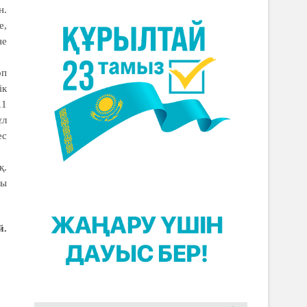
н.
е,
не
өп
ік
11
ұл
ес
қ.
сы
й.