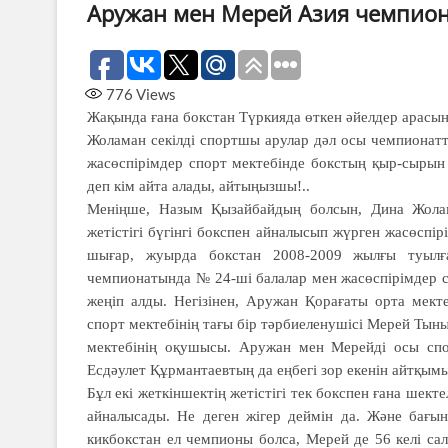
Аружан мен Мерей Азия чемпио
776
Views
Жақында ғана бокстан Түркияда өткен әйелдер арасын
Жоламан секілді спортшы арулар дәл осы чемпионатт
жасөспірімдер спорт мектебінде бокстың қыр-сырын
деп кім айта алады, айтыңызшы!..
Меніңше, Назым Қызайбайдың болсын, Дина Жолама
жетістігі бүгінгі бокспен айналысып жүрген жасөспір
шығар, жуырда бокстан 2008-2009 жылғы туылға
чемпионатында № 24-ші балалар мен жасөспірімдер с
жеңіп алды. Негізінен, Аружан Қорағаты орта мекте
спорт мектебінің тағы бір тәрбиеленушісі Мерей Тын
мектебінің оқушысы. Аружан мен Мерейді осы спо
Есдәулет Құрмантаевтың да еңбегі зор екенін айтқымы
Бұл екі жеткіншектің жетістігі тек бокспен ғана ше
айналысады. Не деген жігер деймін да. Және бағын
кикбокстан ел чемпионы болса, Мерей де 56 келі сал