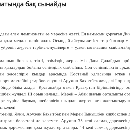
натында бақ сынайды
дағы әлем чемпионаты өз мәресіне жетті. Ел намысын қорғаған Ди
а қола медаль жеңіп алды. Осындай айтулы жетістіктер балалар м
 үйреніп жүрген тәрбиеленушілерге – үлкен мотивация сыйламай
нның болсын, тіпті, өзіміздің жерлесіміз Дана Дидайдың әрб
ім қыздардың бойына сенімділік сыйлайды. Сол сенімділіктің арқа
н жасөспірім қыздар арасында Қостанай қаласында өткен 
порт мектебінің тәрбиеленушісі Аружан Бахытбек жүлделі I орын
бінде білім алады. Қостанайда өткен Қазақстан біріншілігінде о
ышбек жүлделі III орын иеленді. Мерей – Абай шағын орталықты ор
рт түріне баулып, шеберлігін шыңдап жүрген аға жаттықтыру
з келеді.
ктелмейді. Яғни, Аружан Бахытбек пен Мерей Тынышбек кикбокспен 
дырған белестері де керемет. Аружан 33 келі салмақ дәрежесін
мақ дәрежесінде қола жүлдегер атанды. 44 келі салмақ дәрежесін