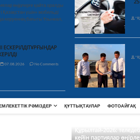
25
иялар өңірлерге қайта оралды
і Қазақстан үшін» мобильді
"Қ
а керуеннің бағыты Ұзынкөл,
І ЕСКЕРІЛДІТҰРҒЫНДАР
КЕРІЛДІ
"Қ
07.08.2026
No Comments
ЕМЛЕКЕТТІК РӘМІЗДЕР
ҚҰТТЫҚТАУЛАР
ФОТОАЙҒАҚ
Құрылтай-2026: теледе
кейін партиялар өңірле