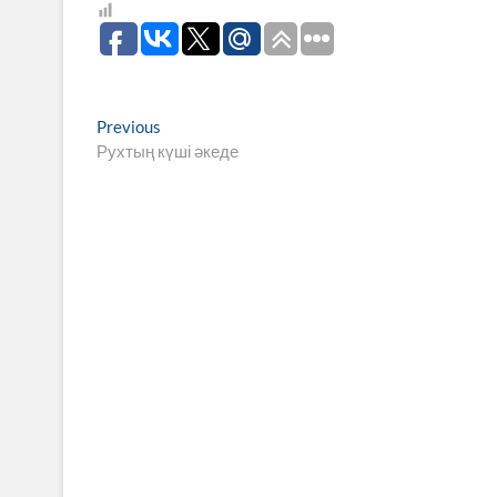
Навигация
Previous
Previous
post:
Рухтың күші әкеде
по
записям