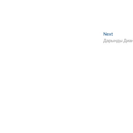
Next
Next
post:
Дарынды Диа