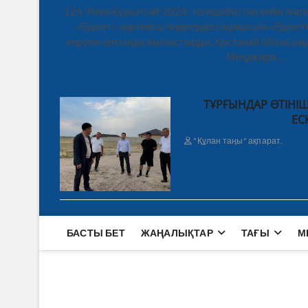
126 ViewsҚұрылтай-2026: теледебаттан кейін парт
«Әділет» партиясы өңірлердегі жұмысын «Әділетт
керуені аясында жалғастырды. Қостанай облысынд
Меңдіқара,…
ТҰРҒЫНДАР ӨТІНІШ
ЕС
"Құлан таңы" ақпарат.
БАСТЫ БЕТ
ЖАҢАЛЫҚТАР
ТАҒЫ
М