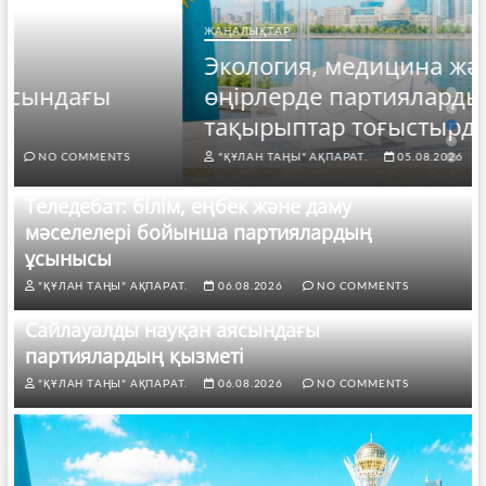
ЖАҢАЛЫҚТАР
Экология, медицина және өндіріс:
өңірлерде партияларды қандай
тақырыптар тоғыстырды?
"ҚҰЛАН ТАҢЫ" АҚПАРАТ.
05.08.2026
NO COMMENTS
Теледебат: білім, еңбек және даму
мәселелері бойынша партиялардың
ұсынысы
"ҚҰЛАН ТАҢЫ" АҚПАРАТ.
06.08.2026
NO COMMENTS
Сайлауалды науқан аясындағы
партиялардың қызметі
"ҚҰЛАН ТАҢЫ" АҚПАРАТ.
06.08.2026
NO COMMENTS