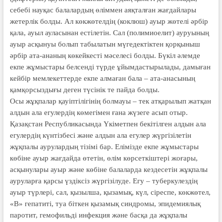
себебі науқас балалардың өліммен аяқталған жағдайлары
жетерлік болды. Ал көкжөтелдің (коклюш) ауыр жөтелі әрбір
қала, ауыл ауласынан естілетін. Сал (полимиоелит) ауруының
ауыр асқынуы болып табылатын мүгедектіктен қорқыныш
әрбір ата-ананың көкейкесті мәселесі болды. Бүкіл әлемде
екпе жұмыстары белсенді түрде ұйымдастырылады, дамыған
кейбір мемлекеттерде екпе алмаған бала – ата-анасының
қамқорсыздығы деген түсі­нік те пайда болды.
Осы жұқпалар қауіптілігінің болмауы – тек ат­­­қары­­­лып жат­қан
ал­­дын ала егу­лердің көмегімен ғана жүзеге асып отыр.
Қазақстан Республикасында Үкіметпен бекітілген алдын ала
егулердің күн­тіз­бесі және алдын ала егулер жүргізілетін
жұқпалы аурулардың тізімі бар. Еліміз­­де ек­пе жұмыстары
көбіне ауыр жағдайда өтетін, өлім көрсеткіштері жо­ғары,
асқыну­лары ауыр және көбіне балаларда кездесетін жұқпалы
ауруларға қарсы үз­дік­сіз жүргізілуде. Егу – туберкулездің
ауыр түрлері, сал, қызылша, қызамық, күл, сіреспе, көкжөтел,
«В» гепатиті, туа біткен қызамық синдромы, эпидемиялық
паротит, гемофильді инфекция және басқа да жұқпалы