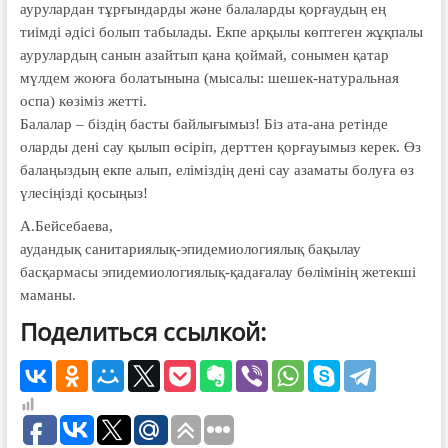
аурулардан тұрғындарды және балаларды қорғаудың ең
тиімді әдісі болып табылады. Екпе арқылы көптеген жұқпалы
аурулардың санын азайтып қана қоймай, сонымен қатар
мүлдем жоюға болатынына (мысалы: шешек-натуральная
оспа) көзіміз жетті.
Балалар – біздің басты байлығымыз! Біз ата-ана ретінде
оларды дені сау қылып өсіріп, дерттен қорғауымыз керек. Өз
балаңыздың екпе алып, еліміздің дені сау азаматы болуға өз
үлесіңізді қосыңыз!
А.Бейсебаева,
аудандық санитариялық-эпидемиологиялық бақылау
басқармасы эпидемиологиялық-қадағалау бөлімінің жетекші
маманы.
Поделиться ссылкой: