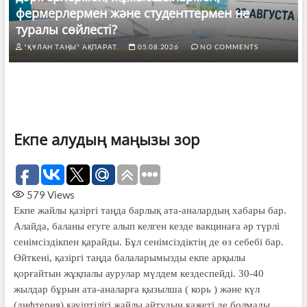
фермерлермен және студенттермен не
туралы сөйлесті?
"ҚҰЛАН ТАҢЫ" АҚПАРАТ.
05.08.2026
NO COMMENTS
Екпе алудың маңызы зор
579
Views
Екпе жайлы қазіргі таңда барлық ата-аналардың хабары бар.
Алайда, баланы егуге алып келген кезде вакцинаға әр түрлі
сенімсіздікпен қарайды. Бұл сенімсіздіктің де өз себебі бар.
Өйткені, қазіргі таңда балаларымызды екпе арқылы
қорғайтын жұқпалы аурулар мүлдем кездеспейді. 30-40
жылдар бұрын ата-аналарға қызылша ( корь ) және күл
(дифтерия) қауіптілігі жайлы айтудың қажеті де болмады,