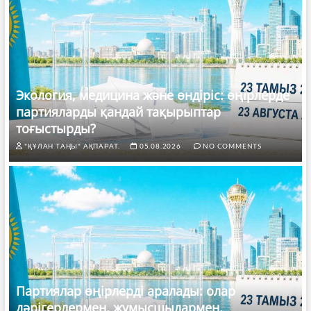
Экология, медицина және өндіріс: өңірлерде
партияларды қандай тақырыптар
тоғыстырды?
"ҚҰЛАН ТАҢЫ" АҚПАРАТ.
05.08.2026
NO COMMENTS
Партиялар өңірлерді аралады: олар
дәрігерлермен, жұмысшылармен,