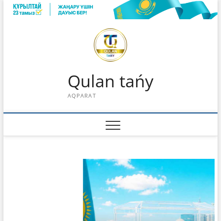
Skip
to
content
Qulan tańy
AQPARAT