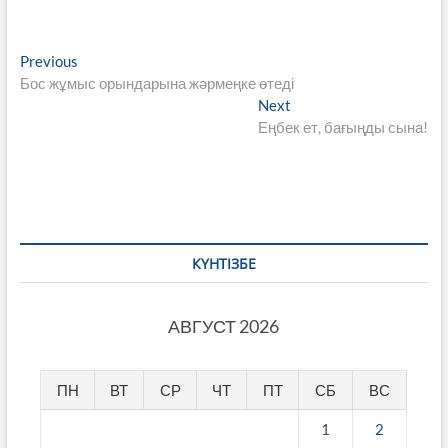
Навигация
Previous
Previous
post:
Бос жұмыс орындарына жәрмеңке өтеді
по
Next
Next
записям
post:
Еңбек ет, бағыңды сына!
КҮНТІЗБЕ
АВГУСТ 2026
ПН
ВТ
СР
ЧТ
ПТ
СБ
ВС
1
2