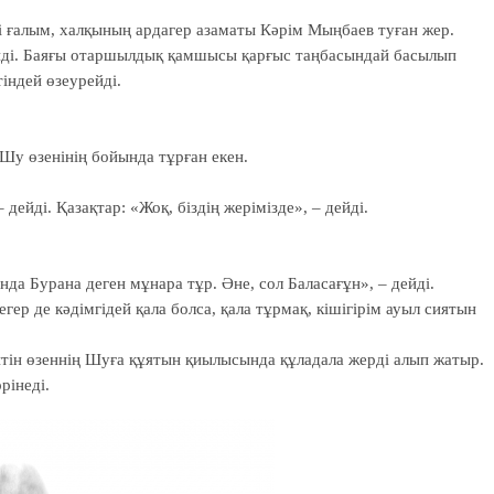
лi ғалым, халқының ардагер азаматы Кәрiм Мыңбаев туған жер.
йдi. Баяғы отаршылдық қамшысы қарғыс таңбасындай басылып
iндей өзеурейдi.
 Шу өзенінің бойында тұрған екен.
дейді. Қазақтар: «Жоқ, біздің жерімізде», – дейді.
 Бурана деген мұнара тұр. Әне, сол Баласағұн», – дейді.
егер де кәдімгідей қала болса, қала тұрмақ, кішігірім ауыл сиятын
тін өзеннің Шуға құятын қиылысында құладала жерді алып жатыр.
рінеді.