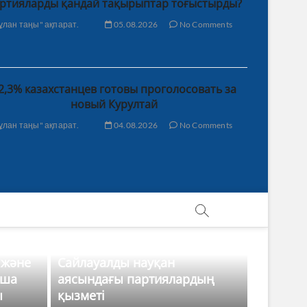
ртияларды қандай тақырыптар тоғыстырды?
ұлан таңы" ақпарат.
05.08.2026
No Comments
2,3% казахстанцев готовы проголосовать за
новый Курултай
ұлан таңы" ақпарат.
04.08.2026
No Comments
 және
Сайлауалды науқан
нша
аясындағы партиялардың
ы
қызметі