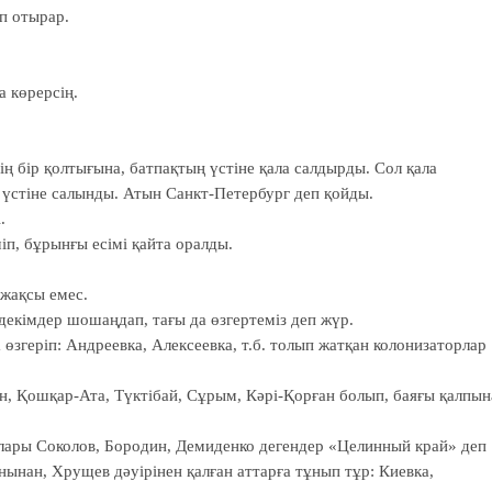
п отырар.
а көрерсің.
нiң бiр қолтығына, батпақтың үстiне қала салдырды. Сол қала
 үстiне салынды. Атын Санкт-Петербург деп қойды.
.
п, бұрынғы есiмi қайта оралды.
 жақсы емес.
iмдер шошаңдап, тағы да өзгертемiз деп жүр.
өзгерiп: Андреевка, Алексеевка, т.б. толып жатқан колонизаторлар
, Қошқар-Ата, Түктiбай, Сұрым, Кәрi-Қорған болып, баяғы қалпын
орлары Соколов, Бородин, Демиденко дегендер «Целинный край» деп
нынан, Хрущев дәуiрiнен қалған аттарға тұнып тұр: Киевка,