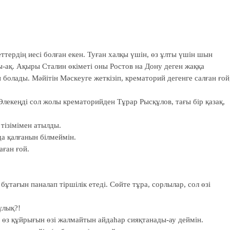
тердің иесі болған екен. Туған халқы үшін, өз ұлты үшін шын
ы-ақ. Ақыры Сталин өкіметі оны Ростов на Дону деген жаққа
п болады. Мәйітін Мәскеуге жеткізіп, крематорий дегенге салған ғой
Әлекеңді сол жолы крематорийден Тұрар Рысқұлов, тағы бір қазақ,
тізімімен атылды.
а қалғанын білмеймін.
аған ғой.
бұтағын паналап тіршілік етеді. Сөйте тұра, сорлылар, сол өзі
ұлық?!
 өз құйрығын өзі жалмайтын айдаһар сияқтанады-ау деймін.