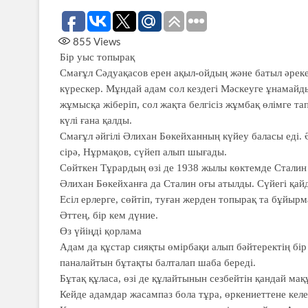
855
Views
Бір уыс топырақ
Смағұл Сәдуақасов ерен ақыл-ойдың және батыл әрекет
күрескер. Мұндай адам сол кездегі Мәскеуге ұнамайд
жұмысқа жіберіп, сол жақта белгісіз жұмбақ өлімге та
күлі ғана қалды.
Смағұл әйгілі Әлихан Бөкейханның күйеу баласы еді. 
сірә, Нұрмақов, сүйеп алып шығады.
Сөйткен Тұрардың өзі де 1938 жылы көктемде Сталин 
Әлихан Бөкейханға да Сталин оғы атылды. Сүйегі қайд
Есіл ерлерге, сөйтіп, туған жерден топырақ та бұйырм
Әттең, бір кем дүние.
Өз үйіңді қорлама
Адам да құстар сияқты өмірбақи алып бәйтеректің бір 
паналайтын бұтақты балталап шаба береді.
Бұтақ құласа, өзі де құлайтынын сезбейтін қандай мақ
Кейде адамдар жасампаз бола тұра, өркениеттене келе