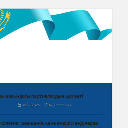
ан аясындағы партиялардың қызметі
06.08.2026
No Comments
кология, медицина және өндіріс: өңірлерде