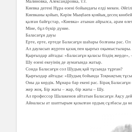
Малиновка, Александровка, т.т.
Киевка дегенi Нұра өзенi бойындағы елдi мекен. Әйгi
Киевканы қойып, Кәрiм Мыңбаев қояйық десең көнбе
қалған байғұстар, «Киевка» атынан айрылса, арам өлет
Мiне, бұл бүкiр дүние.
Баласағұн дауы
Ерте, ерте, ертеде Баласағұн шаһары болғаны рас. Ол
Ал дауласып жүрген қазақ пен қырғыз оқымыстылары.
Қырғыздар айтады: «Баласағұн қаласы біздің жерде», – 
Шу өзені екеуінің де аумағында жатыр.
Сонда Баласағұн сол Шудың қай тұсында тұрған?
Қырғыздар айтады: «Шудың бойында Тоқмақтың тұсында
Оны да көрдік. Мұнара бар екені рас. Бірақ Баласағұн 
жер жоқ. Бір жағы – жар, бір жағы – Шу.
Ал профессор Шалакенов айтатын Баласағұн Ақсу дей
Айналасы ат шаптырым қазылған ордың сұлбасы да кө