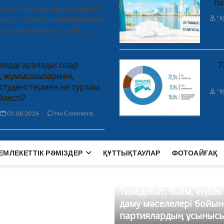
па
лелері бойынша партиялардың
"Қ
ханұлы OpenAI компаниясымен
 мың мұғалімнің ChatGPT…
лерді аралады: олар
7
н, жұмысшылармен,
студенттермен не туралы
"Қ
йлесті?
05.08.2026
No Comments
ЕМЛЕКЕТТІК РӘМІЗДЕР
ҚҰТТЫҚТАУЛАР
ФОТОАЙҒАҚ
Теледебат: білім, еңбек
даму мәселелері бойы
партиялардың ұсыныс