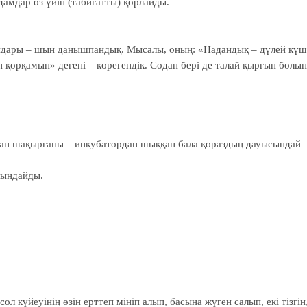
амдар өз үйін (табиғатты) қорлайды.
қандары – шын данышпандық. Мысалы, оның: «Надандық – дүлей күш
 қорқамын» дегені – көрегендік. Содан бері де талай қырғын болып
азан шақырғаны – инкубатордан шыққан бала қораздың дауысындай
йындайды.
сол күйеуінің өзін ерттеп мініп алып, басына жүген салып, екі тізгін