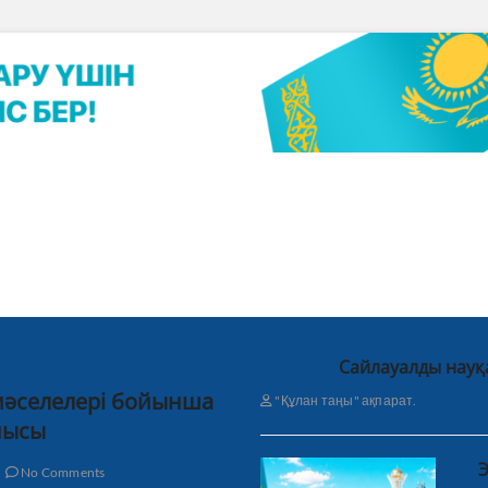
Сайлауалды науқ
 мәселелері бойынша
"Құлан таңы" ақпарат.
нысы
Э
No Comments