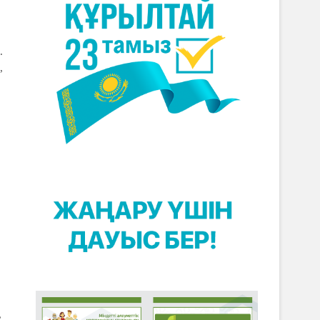
.
,
,