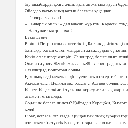
бір шылбырды қолға алып, қалаған жағына қарай бұры
Әйелдер қауымының қатын бастығы қоқаңдап:
– Гендерлік саясат!
– Гендерлік билік! – деп қақсап жүр ғой. Көресіні сонд
– Наступает матриархат!
Бүкір дүние
Бiрiншi Петр патша солтүстiктiң Балтық дейтiн теңiзi
батпаққа батып өлген мыңдаған адамдардың сүйегiнiң
Кейiн ол ат лезде өзгерiп, Ленинград болып шыға келдi
Опасыз дүние. Жетпiс жылдан кейiн Ленинград аты өшi
Сталинград Волгоград болды.
Қаланың, елдi мекендердiң әуелгi атын өзгерте берген
Ақмола едi… Целиноград болды… Астана болды…Әлдек
Кешегi Кеңес өкiметi тұсында жер-су аттары қопарыла 
атымен тоғытылды.
Содан не береке шықты? Қайтадан Күреңбел, Қызтоған
келдi.
Бiрақ, әсiресе, бiр кезде Хрущев пен оның губернат
өзгерткен Солтүстiк Қазақстан тарапы сол патша зама