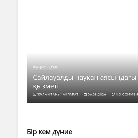
ЖАҢАЛЫҚТАР
рі
Сайлауалды науқан аясындағы
қызметі
"ҚҰЛАН ТАҢЫ" АҚПАРАТ.
06.08.2026
NO COMMEN
Бір кем дүние