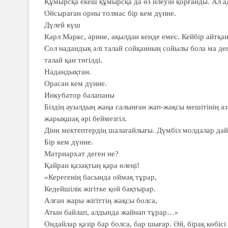
Құмырсқа екеш құмырсқа да өз илеуін қорғайды. Ал ад
Ойсыраған орны толмас бір кем дүние.
Дүлей күш
Карл Маркс, әрине, ақылдан кенде емес. Кейбір айт
Сол надандық әлі талай сойқанның сойылы бола ма деп
талай қан төгілді.
Надандықтан.
Орасан кем дүние.
Инкубатор балапаны
Біздің ауылдың жаңа салынған жап-жақсы мешітінің 
жарықшақ әрі беймезгіл.
Діни мектептердің шалағайлығы. Дүмбіл молдалар да
Бір кем дүние.
Матриархат деген не?
Қайран қазақтың қара өлеңі!
«Керегенің басында оймақ тұрар,
Кедейшілік жігітке қой бақтырар.
Алған жары жігіттің жақсы болса,
Атын байлап, алдында жайнап тұрар…»
Ондайлар қазір бар болса, бар шығар. Әй, бірақ көбісі 