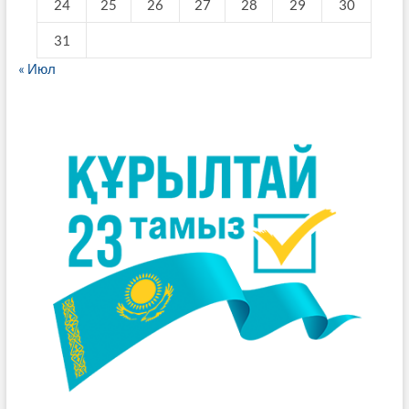
24
25
26
27
28
29
30
31
« Июл