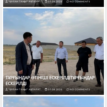
"ҚҰЛАН ТАҢЫ" АҚПАРАТ.
07.08.2026
NO COMMENTS
ТҰРҒЫНДАР ӨТІНІШІ ЕСКЕРІЛДІТҰРҒЫНДАР
ЕСКЕРІЛДІ
"ҚҰЛАН ТАҢЫ" АҚПАРАТ.
07.08.2026
NO COMMENTS