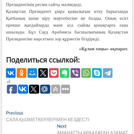
Президентінің ресми сайты мәлімдеді.
Қазақстан Президенті ұмра қажылығын өтеу барысында
Қағбаның ішіне кіру мәртебесіне ие болды. Оның есігі
ерекше жағдайларда және аса сыйлы қонақтарға ғана
ашылады. Бұл Сауд Арабиясы басшылығының Қазақстан
Президентіне көрсеткен зор құрметін білдіреді.
«Құлан таңы» ақпарат.
Поделиться ссылкой:
Навигация
Previous
Previous
post:
САЛА ҚЫЗМЕТКЕРЛЕРІМЕН КЕЗДЕСТІ
по
Next
Next
записям
post:
АМАНАТТЫ АРҚАЛАҒАН АЗАМАТ