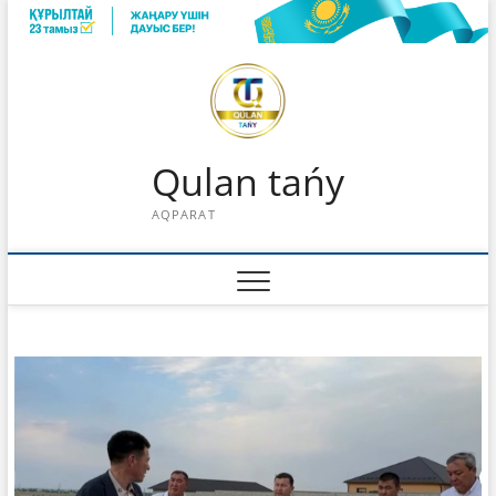
Skip
to
content
Qulan tańy
AQPARAT