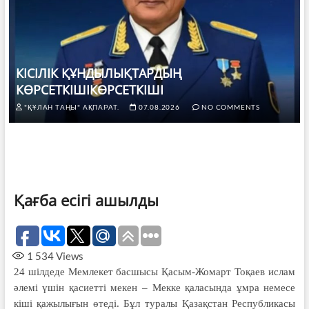
КІСІЛІК ҚҰНДЫЛЫҚТАРДЫҢ
КӨРСЕТКІШІКӨРСЕТКІШІ
"ҚҰЛАН ТАҢЫ" АҚПАРАТ.
07.08.2026
NO COMMENTS
Қағба есігі ашылды
1 534
Views
24 шілдеде Мемлекет басшысы Қасым-Жомарт Тоқаев ислам
әлемі үшін қасиетті мекен – Мекке қаласында ұмра немесе
кіші қажылығын өтеді. Бұл туралы Қазақстан Республикасы