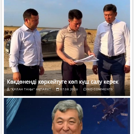
Көкдөненді көркейтуге көп күш салу керек
"ҚҰЛАН ТАҢЫ" АҚПАРАТ.
07.08.2026
NO COMMENTS