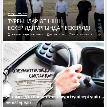
ЖАҢАЛЫҚТАР
ТҰРҒЫНДАР ӨТІНІШІ
ЕСКЕРІЛДІТҰРҒЫНДАР ЕСКЕРІЛДІ
"ҚҰЛАН ТАҢЫ" АҚПАРАТ.
07.08.2026
NO COMMENTS
25 тамыздан бастап көлік жүргізушілері үшін
не өзгереді?