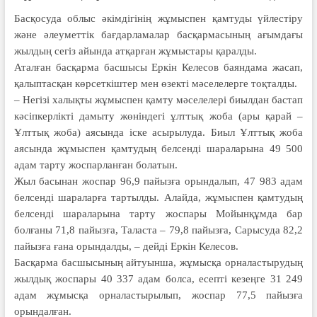
Басқосуда облыс әкімдігінің жұмыспен қамтуды үйлестіру
және әлеуметтік бағдарламалар басқармасының ағымдағы
жылдың сегіз айында атқарған жұмыстары қаралды.
Аталған басқарма басшысы Еркін Келесов баяндама жасап,
қалыптасқан көрсеткіштер мен өзекті мәселелерге тоқталды.
– Негізі халықты жұмыспен қамту мәселелері биылдан бастап
кәсіпкерлікті дамыту жөніндегі ұлттық жоба (ары қарай –
Ұлттық жоба) аясында іске асырылуда. Биыл Ұлттық жоба
аясында жұмыспен қамтудың белсенді шараларына 49 500
адам тарту жоспарланған болатын.
Жыл басынан жоспар 96,9 пайызға орындалып, 47 983 адам
белсенді шараларға тартылды. Алайда, жұмыспен қамтудың
белсенді шараларына тарту жоспары Мойынқұмда бар
болғаны 71,8 пайызға, Таласта – 79,8 пайызға, Сарысуда 82,2
пайызға ғана орындалды, – дейді Еркін Келесов.
Басқарма басшысының айтуынша, жұмысқа орналастырудың
жылдық жоспары 40 337 адам болса, есепті кезеңге 31 249
адам жұмысқа орналастырылып, жоспар 77,5 пайызға
орындалған.