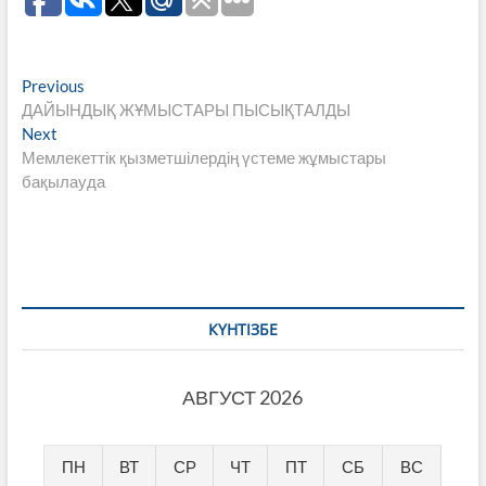
Навигация
Previous
Previous
post:
ДАЙЫНДЫҚ ЖҰМЫСТАРЫ ПЫСЫҚТАЛДЫ
по
Next
Next
записям
post:
Мемлекеттік қызметшілердің үстеме жұмыстары
бақылауда
КҮНТІЗБЕ
АВГУСТ 2026
ПН
ВТ
СР
ЧТ
ПТ
СБ
ВС