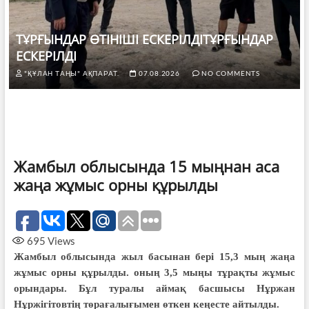
ТҰРҒЫНДАР ӨТІНІШІ ЕСКЕРІЛДІТҰРҒЫНДАР
ЕСКЕРІЛДІ
"ҚҰЛАН ТАҢЫ" АҚПАРАТ.
07.08.2026
NO COMMENTS
Жамбыл облысында 15 мыңнан аса
жаңа жұмыс орны құрылды
695
Views
Жамбыл облысында жыл басынан бері 15,3 мың жаңа
жұмыс орны құрылды. оның 3,5 мыңы тұрақты жұмыс
орындары. Бұл туралы аймақ басшысы Нұржан
Нұржігітовтің төрағалығымен өткен кеңесте айтылды.