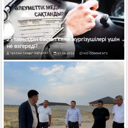
25 тамыздан бастап көлік жүргізушілері үшін
не өзгереді?
"ҚҰЛАН ТАҢЫ" АҚПАРАТ.
07.08.2026
NO COMMENTS