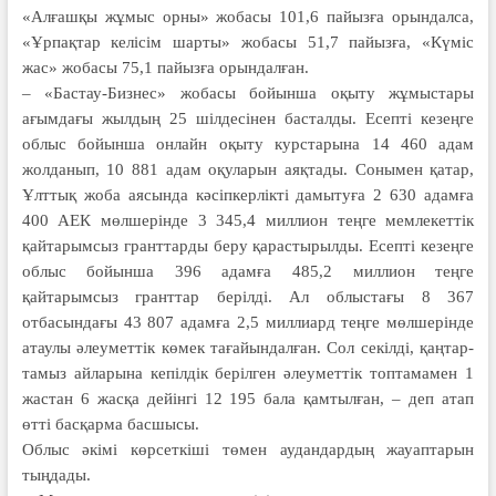
«Алғашқы жұмыс орны» жобасы 101,6 пайызға орындалса,
«Ұрпақтар келісім шарты» жобасы 51,7 пайызға, «Күміс
жас» жобасы 75,1 пайызға орындалған.
– «Бастау-Бизнес» жобасы бойынша оқыту жұмыстары
ағымдағы жылдың 25 шілдесінен басталды. Есепті кезеңге
облыс бойынша онлайн оқыту курстарына 14 460 адам
жолданып, 10 881 адам оқуларын аяқтады. Сонымен қатар,
Ұлттық жоба аясында кәсіпкерлікті дамытуға 2 630 адамға
400 АЕК мөлшерінде 3 345,4 миллион теңге мемлекеттік
қайтарымсыз гранттарды беру қарастырылды. Есепті кезеңге
облыс бойынша 396 адамға 485,2 миллион теңге
қайтарымсыз гранттар берілді. Ал облыстағы 8 367
отбасындағы 43 807 адамға 2,5 миллиард теңге мөлшерінде
атаулы әлеуметтік көмек тағайындалған. Сол секілді, қаңтар-
тамыз айларына кепілдік берілген әлеуметтік топтамамен 1
жастан 6 жасқа дейінгі 12 195 бала қамтылған, – деп атап
өтті басқарма басшысы.
Облыс әкімі көрсеткіші төмен аудандардың жауаптарын
тыңдады.