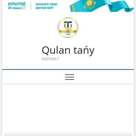
Skip
to
content
Qulan tańy
AQPARAT