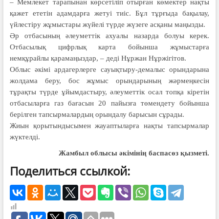
– Мемлекет тарапынан көрсетіліп отырған көмектер нақты
қажет ететін адамдарға жетуі тиіс. Бұл тұрғыда бақылау,
үйлестіру жұмыстары жүйелі түрде жүзеге асқаны маңызды.
Әр отбасының әлеуметтік ахуалы назарда болуы керек.
Отбасылық цифрлық карта бойынша жұмыстарға
немқұрайлы қарамаңыздар, – деді Нұржан Нұржігітов.
Облыс әкімі ардагерлерге сауықтыру-демалыс орындарына
жолдама беру, бос жұмыс орындарының жәрмеңкесін
тұрақты түрде ұйымдастыру, әлеуметтік осал топқа кіретін
отбасыларға газ бағасын 20 пайызға төмендету бойынша
берілген тапсырмалардың орындалу барысын сұрады.
Жиын қорытындысымен жауаптыларға нақты тапсырмалар
жүктелді.
Жамбыл облысы әкімінің баспасөз қызметі.
Поделиться ссылкой: