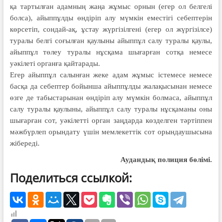
қа тартылған адамның жаңа жұмыс орнын (егер ол белгелі
болса), айыппұлды өндіріп алу мүмкін еместігі себептерін
көрсетіп, сондай-ақ, ұстау жүргізілгені (егер ол жүргізілсе)
туралы белгі соғылған қаулыны айыппұл салу туралы қаулы,
айыппұл төлеу туралы нұсқама шығарған сотқа немесе
уәкілеті органға қайтарады.
Егер айыппұл салынған жеке адам жұмыс істемесе немесе
басқа да себептер бойын­ша айыппұлды жалақысынан немесе
өзге де табыстарынан өндіріп алу мүмкін болмаса, айыппұл
салу туралы қаулыны, айыппұл салу туралы нұсқаманы оны
шығарған сот, уәкілет­ті орган заңдарда көзделген тәртіп­пен
мәж­бүр­леп орындату үшін мемлекет­тік сот орындаушысына
жібереді.
Аудандық полиция бөлімі.
Поделиться ссылкой: