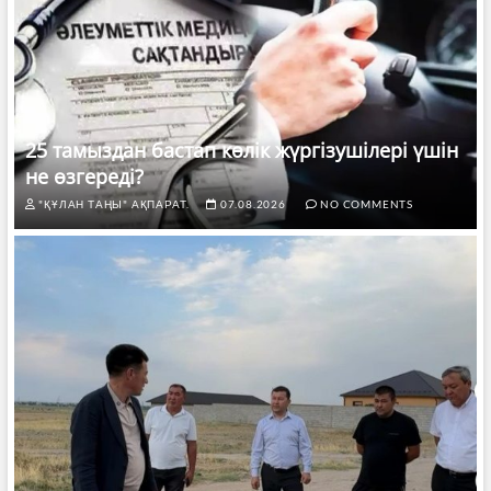
25 тамыздан бастап көлік жүргізушілері үшін
не өзгереді?
"ҚҰЛАН ТАҢЫ" АҚПАРАТ.
07.08.2026
NO COMMENTS