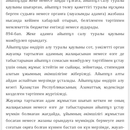
айыппұлды жеке немесе заңды тұлғаға, айыппұл салу туралы
қаулыны шығарған, айып­пұл төлеу қажеттігі туралы нұсқама
бер­ген судьяға немесе органға (лауазым­ды адамға) жазбаша
нысанда кейінен хабар­лай отырып, белгіленген тәртіп­пен
мем­лекет­тік бюджетке енгізеді немесе аударады.
894-бап. Жеке адамға айып­пұл салу туралы қаулыны
мәжбүрлеп орын­дату.
Айыппұлды өндіріп алу туралы қау­лыны сот, уәкілетті орган
жауапқа тар­тылған адамның жалақысынан немесе өзге де
табыстарынан айыппұл сомасын мәжбүрлеу тәртібімен ұстау
үшін оның жұмыс істейтін не сыйақы, зейнетақы, стипендия
алатын ұжым­ның әкім­шілігіне жіберіледі. Айыппұл ал­ты
айдан аспайтын мерзімде ұс­талады. Айыппұлды өндіріп алу
кезегі Қазақстан Республикасының Азамат­тық кодексінде
көзделген тәртіп­пен жүр­гізіледі.
Жауапқа тартылған адам жұмыс­тан шығып кеткен не оның
жала­қысынан неме­се өзге де табыстарынан айып­пұл ұстау
мүмкін болмаған жағдайда, ұйым­ның әкімшілігі жұмыстан
босаған немесе жазаны орындауға мүмкіндік бер­меуге әкеп
соғатын оқиға болған күн­нен бастап он күн мерзімде, жауап­