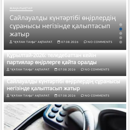
ЖАҢАЛЫҚТАР
Сайлауалды күнтәртібі өңірлердің
сұранысы негізінде қалыптасып
жатыр
"ҚҰЛАН ТАҢЫ" АҚПАРАТ.
07.08.2026
NO COMMENTS
Құрылтай-2026: теледебаттан кейін
партиялар өңірлерге қайта оралды
"ҚҰЛАН ТАҢЫ" АҚПАРАТ.
07.08.2026
NO COMMENTS
Сайлауалды күнтәртібі өңірлердің сұранысы
негізінде қалыптасып жатыр
"ҚҰЛАН ТАҢЫ" АҚПАРАТ.
07.08.2026
NO COMMENTS