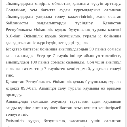
айыппұлдарды өндіріп, облыстық қазынаға түсуін арттыру.
Сондай-ақ, осы бағытта аудан тұрғындарына салынған
айыппұлдарды уақтылы төлеу қажеттілігінің және осыған
байланысты заңдылықтарды түсіндіру. Қазақстан
Республикасы Әкім­шілік құқық бұзушылық туралы кодексі
810-бап. Әкiмшiлiк құқық бұзушылық туралы іс бойынша
қысқартылған іс жүргізудің негіздері туралы.
Бірқатар баптары бойынша айып­пұлдардың 50 пайыз сомасы
ғана салынады. Егер де 7 тәулік ішін­де айыппұл төленбесе,
айыппұлдың 100 пайыз сомасы салынады. Сол үшін айыппұл
салынған азаматтар 7 тәулік­тен кешіктірмей, уақтылы төлеуі
тиіс.
Қазақстан Республикасы Әкім­шілік құқық бұзушылық туралы
кодексі 893-бап. Айыппұл салу туралы қаулыны өз еркімен
орындау.
Айыппұл­ды әкімшілік жауапқа тар­тылған адам қаулының
заңды күшіне енген күнінен бастап отыз күннен кешіктірмей
төлеуге тиіс.
Әкімшілік құқық бұзушылық жаса­ғаны үшін салынған