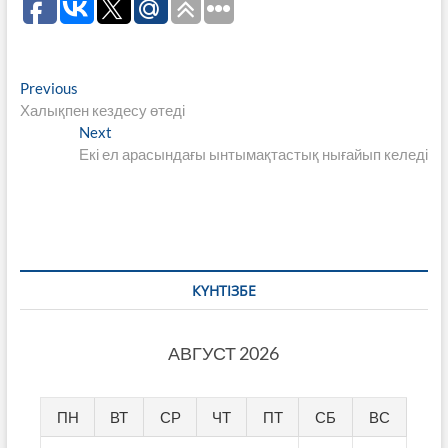
Навигация
Previous
Previous
post:
Халықпен кездесу өтеді
по
Next
Next
записям
post:
Екі ел арасындағы ынтымақтастық нығайып келеді
КҮНТІЗБЕ
АВГУСТ 2026
ПН
ВТ
СР
ЧТ
ПТ
СБ
ВС