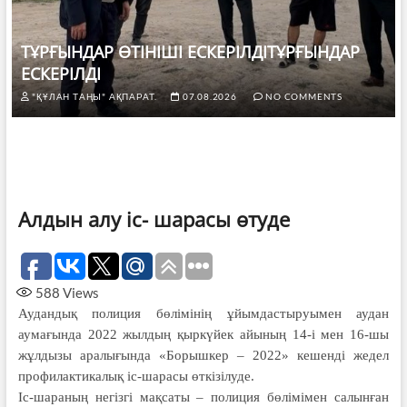
ТҰРҒЫНДАР ӨТІНІШІ ЕСКЕРІЛДІТҰРҒЫНДАР
ЕСКЕРІЛДІ
"ҚҰЛАН ТАҢЫ" АҚПАРАТ.
07.08.2026
NO COMMENTS
Алдын алу іс- шарасы өтуде
588
Views
Аудандық полиция бөлімінің ұйым­дастыруымен аудан
аумағында 2022 жылдың қыркүйек айының 14-і мен 16-шы
жұлдызы аралығында «Борышкер – 2022» кешенді жедел
профилактикалық іс-шарасы өткізілуде.
Іс-шараның негізгі мақсаты – полиция бөлімімен салынған