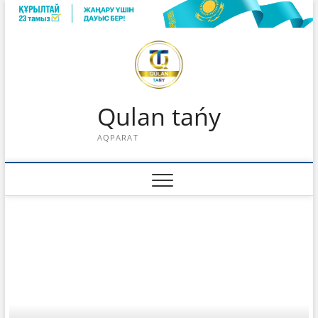
Skip
to
content
Qulan tańy
AQPARAT