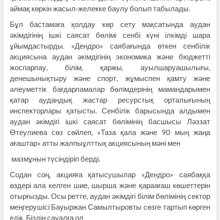
аймақ көркін жасыл-желекке баулу болып табылады.
Бұл бастамаға қолдау көр сету мақсатында аудан
әкімдігінің ішкі саясат бөлімі сенбі күні ілкімді шара
ұйымдастырды. «Дендро» саябағында өткен сенбілік
акциясына аудан әкімдігінің экономика және бюджетті
жоспарлау, білім, қаржы, ауылшаруашылығы,
денешынықтыру және спорт, жұмыспен қамту және
әлеуметтік бағдарламалар бөлімдерінің мамандарымен
қатар аудандық жастар ресурстық орталығының
инспекторлары қатысты. Сенбілік барысында алдымен
аудан әкімдігі ішкі саясат бөлімінің басшысы Ләззат
Өтеулиева сөз сөйлеп, «Таза қала және 90 мың жаңа
ағаштар» атты жалпыұлттық акциясының мәні мен
мазмұнын түсіндіріп берді.
Содан соң, акцияға қатысушылар «Дендро» саябаққа
өздері ала келген шие, шырша және қараағаш көшеттерін
отырғызды. Осы ретте, аудан әкімдігі білім бөлімінің сектор
меңгерушісі Бауыржан Самылтыровты сөзге тартып көрген
едік. Біздің сауалға ол