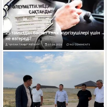
25 тамыздан бастап көлік жүргізушілері үшін
не өзгереді?
"ҚҰЛАН ТАҢЫ" АҚПАРАТ.
07.08.2026
NO COMMENTS