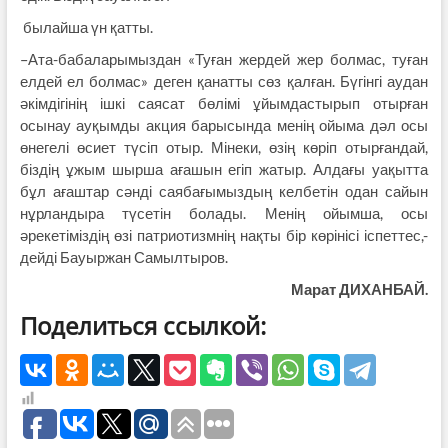
былайша үн қатты.
–Ата-бабаларымыздан «Туған жердей жер болмас, туған
елдей ел болмас» деген қанатты сөз қалған. Бүгінгі аудан
әкімдігінің ішкі саясат бөлімі ұйымдастырып отырған
осынау ауқымды акция барысында менің ойыма дәл осы
өнегелі өсиет түсіп отыр. Мінеки, өзің көріп отырғандай,
біздің ұжым шырша ағашын егіп жатыр. Алдағы уақытта
бұл ағаштар сәнді саябағымыздың келбетін одан сайын
нұрландыра түсетін болады. Менің ойымша, осы
әрекетіміздің өзі патриотизмнің нақты бір көрінісі іспеттес,-
дейді Бауыржан Самылтыров.
Марат ДИХАНБАЙ.
Поделиться ссылкой: