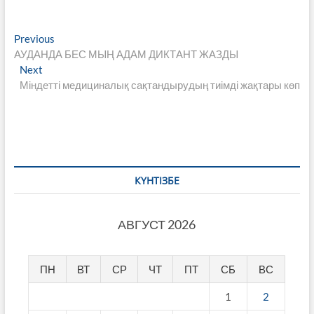
Навигация
Previous
Previous
post:
АУДАНДА БЕС МЫҢ АДАМ ДИКТАНТ ЖАЗДЫ
по
Next
Next
записям
post:
Міндетті медициналық сақтандырудың тиімді жақтары көп
КҮНТІЗБЕ
АВГУСТ 2026
ПН
ВТ
СР
ЧТ
ПТ
СБ
ВС
1
2