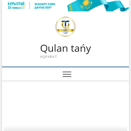
Skip
to
content
Qulan tańy
AQPARAT