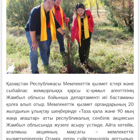
Қазақстан Республикасы Мемлекеттік қызмет істері және
сыбайлас жемқорлыққа қарсы іс-қимыл агенттігінің
Жамбыл облысы бойынша департаменті игі бастаманы
қолға алып отыр. Мемлекеттік қызмет органдарының 20
жылдығын ұлықтау шеңберінде «Таза қала және 90 мың
жаңа ағаштар» атты республикалық сенбілік акциясын
Жамбыл облысында жүзеге асыру үстінде. Айта кетейік,
аталмыш акцияның мақсаты – мемлекеттік
қызметкерлердің Отанға деген сүйіспеншілігін арттырып,