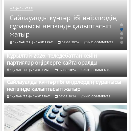
ЖАҢАЛЫҚТАР
Сайлауалды күнтәртібі өңірлердің
сұранысы негізінде қалыптасып
жатыр
"ҚҰЛАН ТАҢЫ" АҚПАРАТ.
07.08.2026
NO COMMENTS
Құрылтай-2026: теледебаттан кейін
партиялар өңірлерге қайта оралды
"ҚҰЛАН ТАҢЫ" АҚПАРАТ.
07.08.2026
NO COMMENTS
Сайлауалды күнтәртібі өңірлердің сұранысы
негізінде қалыптасып жатыр
"ҚҰЛАН ТАҢЫ" АҚПАРАТ.
07.08.2026
NO COMMENTS