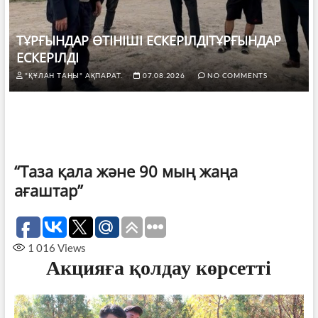
ТҰРҒЫНДАР ӨТІНІШІ ЕСКЕРІЛДІТҰРҒЫНДАР
ЕСКЕРІЛДІ
"ҚҰЛАН ТАҢЫ" АҚПАРАТ.
07.08.2026
NO COMMENTS
“Таза қала және 90 мың жаңа
ағаштар”
1 016
Views
А
кцияға қолдау көрсетті