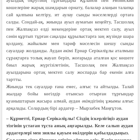
ауылдық округінің тұрғындары Құланов пен Рябинский
көшелеріне жарық шамдарын орнату, балалар алаңын талапқа
сай қалпына келтіру, ит аулау сынды мәселелерді ортаға
салды. Сондай-ақ, жиында ауыл аумағын кеңейту, Тасшолақ
пен Жалпақсаз елді мекендеріне ортақ мектеп салу, ауыл
сәнін құртып тұрған сақалды құрылыстарға заң жүзінде шара
қолдану, жайылым мен тариф мәселесін шешу сынды
сауалдар жолданды. Аудан әкімі Ернар Серікәліұлы аталмыш
сұрақтарға толық жауап беріп, жоғарыда аталған қос көшеге
биыл жарық жүргізілетінін, Тасшолақ пен Жалпақсаз
ауылдарына ортақ мектеп салу жоспарда бар екенін алға
тартты.
Жиында тек сауалдар ғана емес, алғыс та айтылды. Талай
жылдар бойы көгілдір отынсыз отырған тұрғындар
қуаныштарын жасыра алмай, аудан әкімдігінің ұжымы алғыс
арқалады. Солардың бірі ардагер – Мырзабек Маңғұтов.
– Құрметті, Ернар Серікәліұлы! Сіздің іскерлігіңіз аудан
тізгінін ұстаған тұста анық аңғарылды. Келе салып аудан
ардагерлері мен зиялы қауым өкілдерін қабылдадыңыз.
Сол сәтте сізге бірнеше өтініш айтқан едік. Бәрін назарда