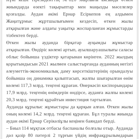
жиындарда өзекті тақырыптар мен маңызды мәселелер
қозғалды. Аудан әкімі Ернар Есіркепов ең алдымен
Жаңатұрмыс жұртшылығымен кездесіп, өткен жылы
атқарылған және алдағы уақытқа жоспарланған жұмыстарды
тізбектеп берді.
Өткен жылы ауданда бірқатар ауқымды жұмыстар
атқарылған. Өндіріс көлемі артып, ауылшаруашылығы саласы
облыс бойынша үздіктер қатарынан көрінген. 2022 жылдың
қорытындысын 2021 жылмен салыстырғанда ауданның негізгі
әлеуметтік-экономикалық даму көрсеткіштерінің орындалуы
бойынша оң динамика қалыптасып, жалпы шығарылған өнім
көлемі 117,3 млрд. теңгені құраған. Өнеркәсiп кәсiпорындары
17,9 млрд. теңгенің өнімдерін өндірсе, ауданға жалпы көлемі
20,3 млрд. теңгені құрайтын инвестиция тартылған.
Ауданда құрылыс жұмыстары да қарқын алған. Өткен жылы
оның көлемі 14,2 млрд. теңгені құраған. Бұл туралы жиында
аудан әкімі Ернар Серікәліұлы кеңінен баяндап берді.
– Биыл 114 мұқтаж отбасы баспаналы болғалы отыр. Ауданда
дәл қазір 80 пәтерлі 2 тұрғын үйдің инфрақұрылымдарын