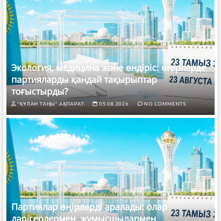
Экология, медицина және өндіріс: өңірлерде
партияларды қандай тақырыптар
тоғыстырды?
"ҚҰЛАН ТАҢЫ" АҚПАРАТ.
05.08.2026
NO COMMENTS
Партиялар өңірлерді аралады: олар
дәрігерлермен, жұмысшылармен,