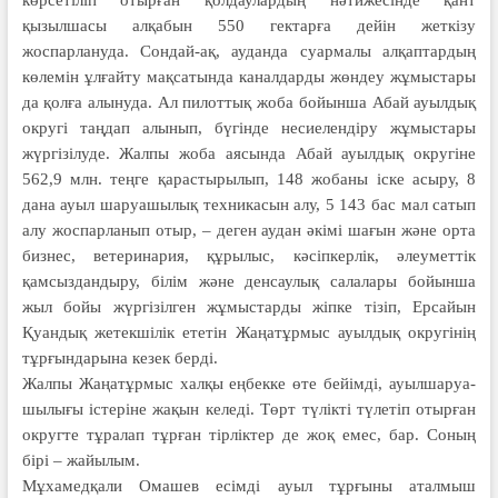
қызылшасы алқабын 550 гектарға дейін жеткізу
жоспарлануда. Сондай-ақ, ауданда суармалы алқаптардың
көлемін ұлғайту мақсатында каналдарды жөндеу жұмыстары
да қолға алынуда. Ал пилоттық жоба бойынша Абай ауылдық
округі таңдап алынып, бүгінде несиелендіру жұмыстары
жүргізілуде. Жалпы жоба аясында Абай ауылдық округіне
562,9 млн. теңге қарастырылып, 148 жобаны іске асыру, 8
дана ауыл шаруашылық техникасын алу, 5 143 бас мал сатып
алу жоспарланып отыр, – деген аудан әкімі шағын және орта
бизнес, ветеринария, құрылыс, кәсіпкерлік, әлеуметтік
қамсыздандыру, білім және денсаулық салалары бойынша
жыл бойы жүргізілген жұмыстарды жіпке тізіп, Ерсайын
Қуандық жетекшілік ететін Жаңатұрмыс ауылдық округінің
тұрғындарына кезек берді.
Жалпы Жаңатұрмыс халқы еңбекке өте бейімді, ауылшаруа­
шылығы істеріне жақын келеді. Төрт түлікті түлетіп отырған
округте тұралап тұрған тірліктер де жоқ емес, бар. Соның
бірі – жайылым.
Мұхамедқали Омашев есімді ауыл тұрғыны аталмыш