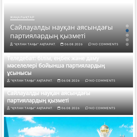
ЖАҢАЛЫҚТАР
Сайлауалды науқан аясындағы
партиялардың қызметі
"ҚҰЛАН ТАҢЫ" АҚПАРАТ.
06.08.2026
NO COMMENTS
Теледебат: білім, еңбек және даму
мәселелері бойынша партиялардың
ұсынысы
"ҚҰЛАН ТАҢЫ" АҚПАРАТ.
06.08.2026
NO COMMENTS
Сайлауалды науқан аясындағы
партиялардың қызметі
"ҚҰЛАН ТАҢЫ" АҚПАРАТ.
06.08.2026
NO COMMENTS