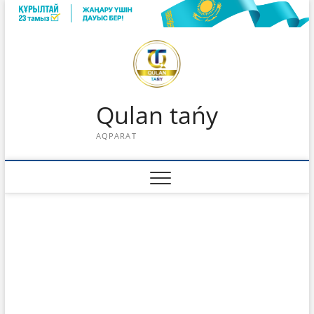
Skip
to
content
Qulan tańy
AQPARAT