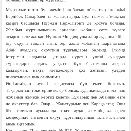
Мырзахметовтің бұл жемісті жобасын облыстың экс-әкімі
Бердібек Сапарбаев та жалғастырды. Бұл тізімге аймақтың
қазіргі басшысы Нұржан Нұржігітовті де қосуға болады.
Жамбыл жұртшылығына арналған жобаны сәтті жүзеге
асырып келе жатқан Нұржан Молдиярұлы да әр ауданнан бір-
бір округті таңдап алып, бұл жолы жобаның шарапатына
Абай ауылдық округінің тұрғындары бөленді. Ілкімді
істерімен алдыңғы қатарда жүретін үлгілі ауылдың
тұрғындары алдағы уақытта бұл бастаманы аяқсыз
қалдырмай, нақты нәтижелерге қол жеткізіп, үдеден
шығатынына нық сенімдіміз.
Әңгімеміздің әуелгі әлқиссасы бұл емес болатын.
Тақырыптың тоқетеріне келер болсақ, ауданымызда пилоттық
жобаның жемісін көргісі келетін Құмарық пен Абайдан өзге
де округтер бар. Олар – Жаңатұрмыс пен Қарақыстақ. Оны
біз аталмыш ауылдарда өткен аудан әкімінің халықпен
кездесуінде айтылған округ тұрғындарының талап-тілегінен
анық аңғардық.
Күні кеше Президенттің №826 Жарлығы аясында өткен