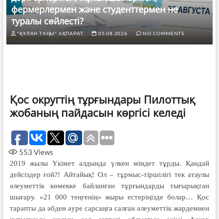
фермерлермен және студенттермен не
туралы сөйлесті?
"ҚҰЛАН ТАҢЫ" АҚПАРАТ.
05.08.2026
NO COMMENTS
Қос округтің тұрғындары Пилоттық
жобаның пайдасын көргісі келеді
553
Views
2019 жылы Үкімет алдында үлкен міндет тұрды. Қандай
дейсіздер ғой?! Айтайық! Ол – тұрмыс-тіршілігі тек атаулы
әлеуметтік көмекке байланған тұрғындарды тығырықтан
шығару. «21 000 теңгенің» жыры естеріңізде болар… Қос
тарапты да әбден әуре сарсаңға салған әлеуметтік жәрдемнен