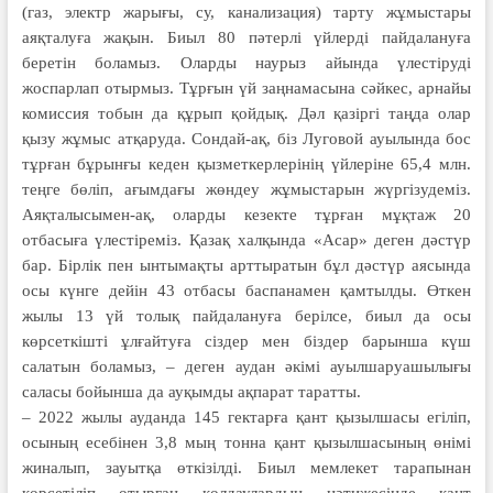
(газ, электр жарығы, су, канализация) тарту жұмыстары
аяқталуға жақын. Биыл 80 пәтерлі үйлерді пайдалануға
беретін боламыз. Оларды наурыз айында үлестіруді
жоспарлап отырмыз. Тұрғын үй заңнамасына сәйкес, арнайы
комиссия тобын да құрып қойдық. Дәл қазіргі таңда олар
қызу жұмыс атқаруда. Сондай-ақ, біз Луговой ауылында бос
тұрған бұрынғы кеден қызметкерлерінің үйлеріне 65,4 млн.
теңге бөліп, ағымдағы жөндеу жұмыстарын жүргізудеміз.
Аяқталысымен-ақ, оларды кезекте тұрған мұқтаж 20
отбасыға үлестіреміз. Қазақ халқында «Асар» деген дәстүр
бар. Бірлік пен ынтымақты арттыратын бұл дәстүр аясында
осы күнге дейін 43 отбасы баспанамен қамтылды. Өткен
жылы 13 үй толық пайдалануға берілсе, биыл да осы
көрсеткішті ұлғайтуға сіздер мен біздер барынша күш
салатын боламыз, – деген аудан әкімі ауылшаруашылығы
саласы бойын­ша да ауқымды ақпарат таратты.
– 2022 жылы ауданда 145 гектарға қант қызылшасы егіліп,
осының есебінен 3,8 мың тонна қант қызылшасының өнімі
жиналып, зауытқа өткізілді. Биыл мемлекет тарапынан
көрсетіліп отырған қолдаулардың нәтижесінде қант