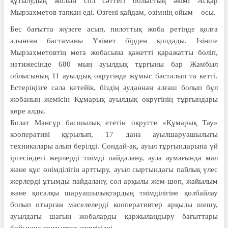
құтылудың жолын сол сәттегі облыстың әкімі Асқар
Мырзахметов тапқан еді. Өзгені қайдам, өзімнің ойым – осы.
Бес бағытта жүзеге асып, пилоттық жоба ретінде қолға
алынған бастаманы Үкімет бірден қолдады. Ізінше
Мырзахметовтің мега жобасына қажетті қаражатты бөліп,
нәтижесінде 680 мың ауылдық тұрғыны бар Жамбыл
облысының 11 ауылдық округінде жұмыс басталып та кетті.
Естеріңізге сала кетейік, біздің ауданнан алғаш болып бұл
жобаның жемісін Құмарық ауылдық округінің тұрғындары
көре алды.
Болат Мансұр басшылық ететін округте «Құмарық Тау»
кооперативі құрылып, 17 дана ауылшаруашылығы
техникалары алып берілді. Сондай-ақ, ауыл тұрғындарына үй
іргесіндегі жерлерді тиімді пайдалану, аула аумағында мал
және құс өнімділігін арттыру, ауыл сыртындағы пайлық үлес
жерлерді ұтымды пайдалану, сол арқылы жем-шөп, жайылым
және қосалқы шаруашылықтардың тиімділігіне қолбайлау
болып отырған мәселелерді кооперативтер арқылы шешу,
ауылдағы шағын жобаларды қаржыландыру бағыттары
бойынша жұмыстар жүргізілді.