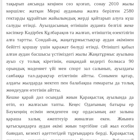
тақырып аясында кеңінен сөз қозғап, сонау 2010 жылы
көршілес жатқан Меркі ауданына жалға берілген 2580
гектарды құрайтын жайылымдық жерді қайтарып алуға күш
салуды өтінді. Ауылдасының өтінішін ауданға белгілі жеке
кәсіпкер Кәдірбек Құлбарақов та жалғап, өтініштің өзектілігін
алға тартты. Сондай-ақ, жаңатұрмыстықтар аудан әкімінен
бейітті қоршау үшін қаражат бөлуді өтінді. Өтінішті қабыл
алған аудан басшысы үстіміздегі жылы Жаңатұрмыс ауылына
ауыз су толық кіретінін, ешқандай кедергі болмаса 90
орындық мәдениет үйі мен спорт зал салынып, ауылдағы
саябаққа тал-дарақтар егілетінін айтты. Сонымен қатар,
алдағы жылдарда мектеп пен балабақша ғимараты да толық
жөндеуден өтетінін айтты.
Кешке қарай дәл осындай жиын Қарақыстақ ауылында да
өтіп, өз жалғасын тапты. Кеңес Одағының батыры ер
Бәукеңнің есімін иемденген оқу ордасының акт залына
қараша халық әжептеуір жиналған екен. Жиынға
қатысқандарға аудан әкімі жиын тәртібіне сай жыл есебін
баяндап, кезекті әдеттегідей тұрғындарға берді. Қарақыстақ