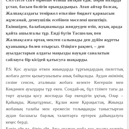
ұстап, басым бөлігін орындадыңыз. Атап айтар болсақ,
Жалпақсаздағы теміржол өткеліне бюджет қаржысын
жұмсамай, демеушілік есебінен мәселені шештіңіз.
Екіншіден, балабақшамызда жөндеуден өтіп, жуық арада
қайта ашылғалы тұр. Енді бүгін Тасшолақ пен
Жалпақсазға ортақ мектеп салынады деп дүйім жұртты
қуанышқа бөлеп отырсыз. Өзіңізге рақмет, – деп
ауылдастарын алдағы маңызды науқан саналатын
.
сайлауға бір кісідей қатысуға шақырды
P.S: Қос ауылда өткен жиындарда тұрғындардың пилоттық
жобаға деген қызығушылығы анық байқалады. Аудан әкімінің
сөзіне сенсек, аталмыш жобаға кезекте Көгершін мен
Көкдөнен ауылдары тұр екен. Сондай-ақ, бұл тізімге тағы да
төрт ауылды қосу жоспарда бар екендігін ұқтық. Олар –
Қайыңды, Жаңатұрмыс, Құлан және Қарақыстақ. Жиында
жобаның талабы мен ережесін толыққанды таныстырған
аудан басшысы барлық талаптарға ертерек дайындалуға
кеңес берді.
Бәрін айт та, бірін айт. Аты аталған жоба қос ауылға келетін