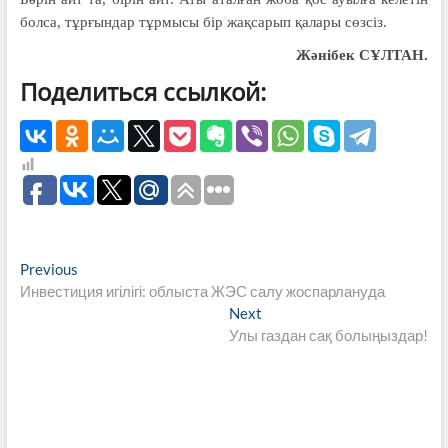
болса, тұрғындар тұрмысы бір жақсарып қалары сөзсіз.
Жәнібек СҰЛТАН.
Поделиться ссылкой:
Навигация
Previous
Previous
post:
Инвестиция игілігі: облыста ЖЭС салу жоспарлануда
по
Next
Next
записям
post:
Улы газдан сақ болыңыздар!