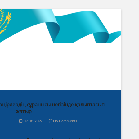
 өңірлердің сұранысы негізінде қалыптасып
жатыр
07.08.2026
No Comments