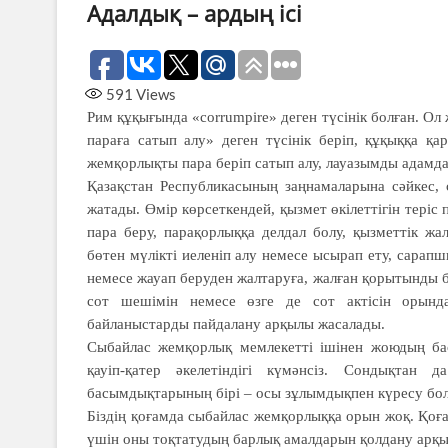
Адалдық – ардың ісі
591
Views
Рим құқығында «corrumpire» деген түсінік болған. Ол 
параға сатып алу» деген түсінік беріп, құқыққа қарс
жемқорлықты пара беріп сатып алу, лауазымды адамда
Қазақстан Республикасының заңнамаларына сәйкес,
жатады. Өмір көрсеткендей, қызмет өкілеттігін теріс п
пара беру, парақорлыққа делдал болу, қызметтік жал
бөтен мүлікті иеленіп алу немесе ысырап ету, сарап
немесе жауап беруден жалтаруға, жалған қорытынды бе
сот шешімін немесе өзге де сот актісін орынд
байланыстарды пайдалану арқылы жасалады.
Сыбайлас жемқорлық мемлекетті ішінен жоюдың баст
қауіп-қатер әкелетіндігі күмәнсіз. Сондықтан 
басымдықтарының бірі – осы зұлымдықпен күресу бо
Біздің қоғамда сыбайлас жемқорлыққа орын жоқ. Қоға
үшін оны тоқтатудың барлық амалдарын қолдану арқыл