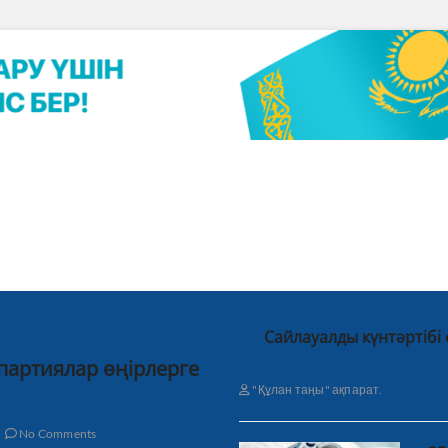
Сайлауалды күнтәртібі
 партиялар өңірлерге
"Құлан таңы" ақпарат.
No Comments