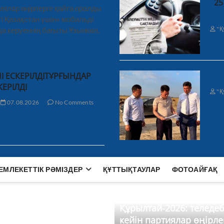
25
иялар өңірлерге қайта оралды
і Қазақстан үшін» мобильді
"Қ
а керуеннің бағыты Ұзынкөл,
І ЕСКЕРІЛДІТҰРҒЫНДАР
КЕРІЛДІ
"Қ
07.08.2026
No Comments
ЕМЛЕКЕТТІК РӘМІЗДЕР
ҚҰТТЫҚТАУЛАР
ФОТОАЙҒАҚ
Құрылтай-2026: теледе
кейін партиялар өңірле