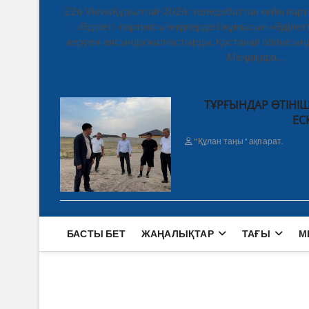
226 ViewsҚұрылтай-2026: теледебаттан кейін парт
«Әділет» партиясы өңірлердегі жұмысын «Әділетт
керуені аясында жалғастырды. Қостанай облысынд
Меңдіқара,…
ТҰРҒЫНДАР ӨТІНІШ
ЕС
"Құлан таңы" ақпарат.
БАСТЫ БЕТ
ЖАҢАЛЫҚТАР
ТАҒЫ
М