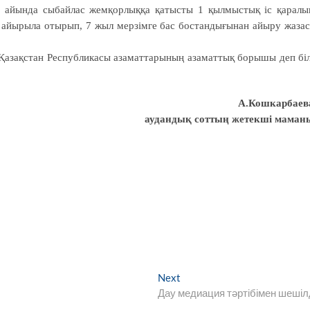
 айында сыбайлас жемқорлыққа қатысты 1 қылмыстық іс қаралы
а айырыла отырып, 7 жыл мерзімге бас бостандығынан айыру жаза
Қазақстан Республикасы азаматтарының азаматтық борышы деп бі
А.Кошкарбаев
аудандық соттың жетекші маман
Next
Next
post:
Дау медиация тәртібімен шешіл