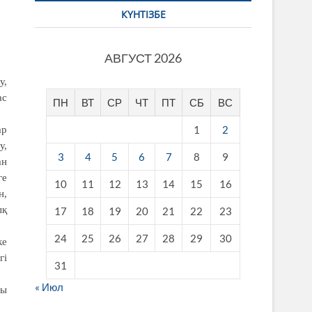
КҮНТІЗБЕ
АВГУСТ 2026
у,
ас
ПН
ВТ
СР
ЧТ
ПТ
СБ
ВС
1
2
ар
у,
3
4
5
6
7
8
9
ан
ге
10
11
12
13
14
15
16
н,
ық
17
18
19
20
21
22
23
24
25
26
27
28
29
30
ке
гі
31
« Июл
уы