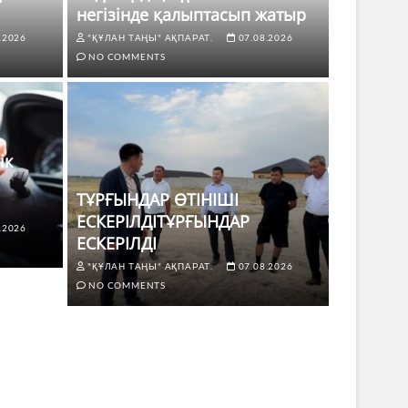
негізінде қалыптасып жатыр
.2026
"ҚҰЛАН ТАҢЫ" АҚПАРАТ.
07.08.2026
NO COMMENTS
ік
ТҰРҒЫНДАР ӨТІНІШІ
ЕСКЕРІЛДІТҰРҒЫНДАР
.2026
ЖАҢАЛЫҚТ
ЕСКЕРІЛДІ
 көлік жүргізушілері үшін не
ТҰРҒЫ
"ҚҰЛАН ТАҢЫ" АҚПАРАТ.
07.08.2026
ЕСКЕР
NO COMMENTS
8.2026
NO COMMENTS
"ҚҰЛАН Т