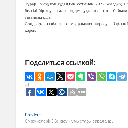
Тұрар Рысқұлов аудандық сотымен 2022 жылдың 12
белгілі бір лауазымды атқару құқығынан өмір бойын
тағайындалды.
Сондықтан сыбайлас жемқорлықпен күресу – барлық 
керек.
Поделиться ссылкой:
Навигация
Previous
Previous
post:
Су жүйелерін Жөндеу жұмыстары сараланды
по