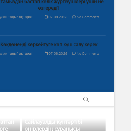
 тамыздан бастап көлік жүргізушілері үшін не
өзгереді?
ұлан таңы" ақпарат.
07.08.2026
No Comments
Көкдөненді көркейтуге көп күш салу керек
ұлан таңы" ақпарат.
07.08.2026
No Comments
баттан
Сайлауалды күнтәртібі
рге
өңірлердің сұранысы