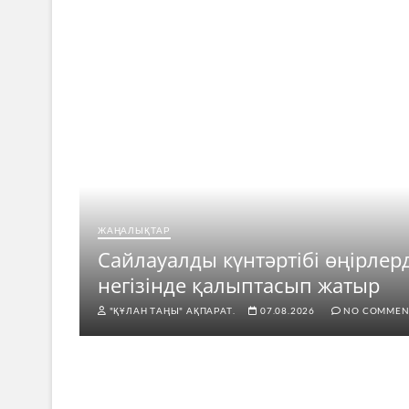
ЖАҢАЛЫҚТАР
ар
Сайлауалды күнтәртібі өңірлер
негізінде қалыптасып жатыр
"ҚҰЛАН ТАҢЫ" АҚПАРАТ.
07.08.2026
NO COMMEN