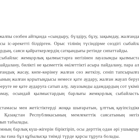
жалпы сөзбен айтқанда «сындыру, бүлдіру, бұзу, зақымдау, жалғанда
ы іс-әрекетті білдірген. Орыс тілінің түсіндірме сөздігі сыбайл
рдың, саяси қайраткерлердің сатқындығы ретінде сипаттайды.
 сыбайлас жемқорлық қылмыстарға негізінен лауазымды қылмыст
айдалану, билікті не қызметтік өкілеттікті асыра пайдалану, пара ал
ғандық жасау, көпе-көрінеу жалған сөз жеткізу, сеніп тапсырылғ
шының жалған қорытыңдысы немесе қате аудару, жалған жауап беру
руге не қате ауда­руға сатып алу, лауазымды адамдардың сот үкімі
амау, осындай қылмыстардың бар­лығы жемқорлық сыбайласт
амасы мен жетістіктерді жоққа шығаратын, ұлттық қауіпсіздік
да Қазақстан Республикасының мемлекеттік саясатының негіз
лып табылады.
мның барлық күш-жігерін біріктіріп, осы дерттің одан әрі ушықпа
ы ғана бұл құбылысқа тиімді түрде қарсы тұруға болады.