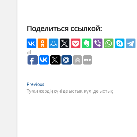
Поделиться ссылкой:
Навигация
Previous
Previous
post:
Туған жердің күні де ыстық, күлі де ыстық
по
записям