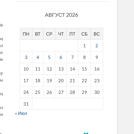
АВГУСТ 2026
ік
ПН
ВТ
СР
ЧТ
ПТ
СБ
ВС
ың
1
2
ші
ке
3
4
5
6
7
8
9
ік
10
11
12
13
14
15
16
ер
сы
17
18
19
20
21
22
23
24
25
26
27
28
29
30
ің
31
ыл
« Июл
ын