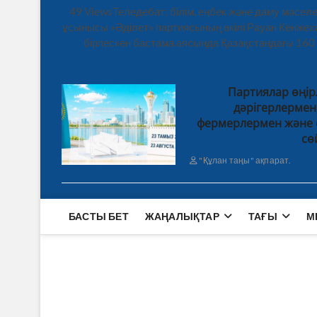
49 ViewsТеледебат: білім, еңбек және даму мәсе
ұсынысы «Әділет» партиясының өкілі Рауан Кенже
бірлескен бастама аясында Қазақстандағы 160
Партиялар өңір
дәрігерлерме
фермерлермен және 
сө
"Құлан таңы" ақпарат.
БАСТЫ БЕТ
ЖАҢАЛЫҚТАР
ТАҒЫ
М