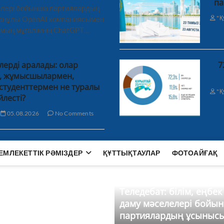
па
лелері бойынша партиялардың
"Қ
ханұлы OpenAI компаниясымен
 мың мұғалімнің ChatGPT…
лерді аралады: олар
7
н, жұмысшылармен,
студенттермен не туралы
"Қ
йлесті?
05.08.2026
No Comments
ЕМЛЕКЕТТІК РӘМІЗДЕР
ҚҰТТЫҚТАУЛАР
ФОТОАЙҒАҚ
Теледебат: білім, еңбек
даму мәселелері бойы
партиялардың ұсыныс