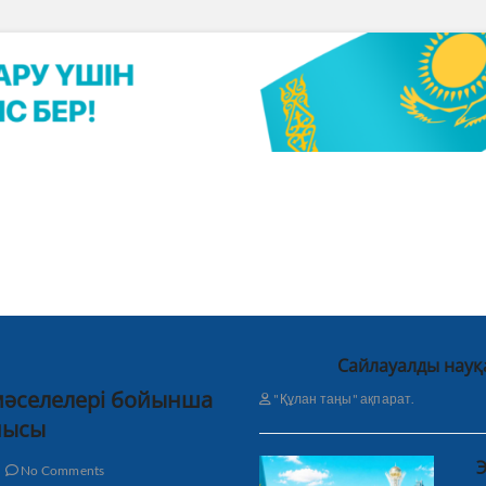
Сайлауалды науқ
 мәселелері бойынша
"Құлан таңы" ақпарат.
нысы
Э
No Comments