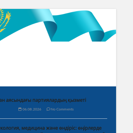
ан аясындағы партиялардың қызметі
06.08.2026
No Comments
кология, медицина және өндіріс: өңірлерде