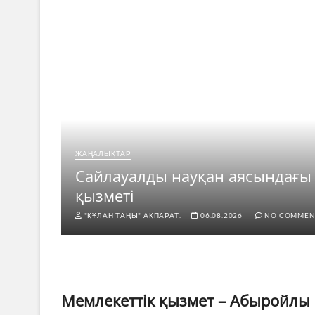
ЖАҢАЛЫҚТАР
рі
Сайлауалды науқан аясындағы
қызметі
"ҚҰЛАН ТАҢЫ" АҚПАРАТ.
06.08.2026
NO COMMEN
Мемлекеттік қызмет – Абыройлы 