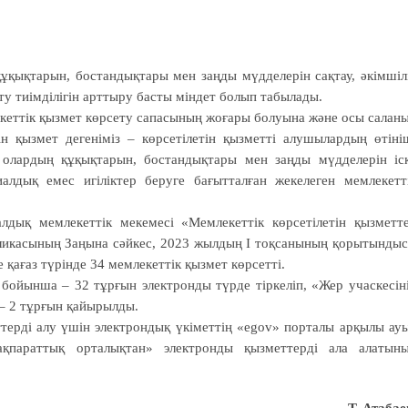
құқықтарын, бостандықтары мен заңды мүдделерін сақтау, әкімшіл
ту тиімділігін арттыру басты міндет болып табылады.
кеттік қызмет көрсету сапасының жоғары болуына және осы салан
ін қызмет дегеніміз – көрсетілетін қызметті алушылардың өтіні
олардың құқықтарын, бостандықтары мен заңды мүдделерін іс
алдық емес игіліктер беруге бағытталған жекелеген мемлекетт
лдық мемлекеттік мекемесі «Мемлекеттік көрсетілетін қызметт
бликасының Заңына сәйкес, 2023 жылдың І тоқсанының қорытынды
қағаз түрінде 34 мемлекеттік қызмет көрсетті.
 бойынша – 32 тұрғын электронды түрде тіркеліп, «Жер учаскесін
– 2 тұрғын қайырылды.
терді алу үшін электрондық үкіметтің «egov» порталы арқылы ау
ақпараттық орталықтан» электронды қызметтерді ала алатын