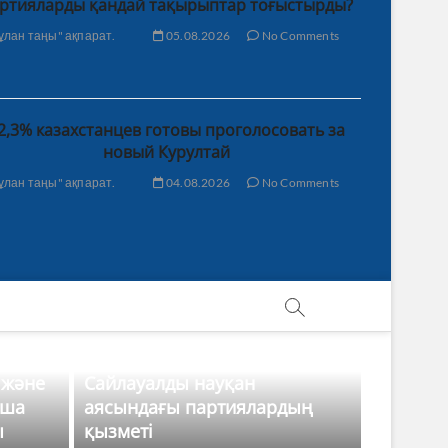
ртияларды қандай тақырыптар тоғыстырды?
ұлан таңы" ақпарат.
05.08.2026
No Comments
2,3% казахстанцев готовы проголосовать за
новый Курултай
ұлан таңы" ақпарат.
04.08.2026
No Comments
 және
Сайлауалды науқан
нша
аясындағы партиялардың
ы
қызметі