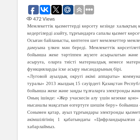
472
Views
Мемлекеттік қызметтерді көрсету кезінде халықтың 
кедергілерді азайту, тұрғындарға сапалы қызмет көрсе
Осыған байланысты, көптеген шет мемлекеттер мемле
дамуына үлкен мән береді. Мемлекеттік көрсетілет
бойынша жеке тәртіппен жүзеге асырылатын және 
асыруға, оларға тиісті материалдық немесе матери
функцияларды іске асыру нысандарының бірі.
«Луговой ауылдық округі әкімі аппараты» коммуна
туралы» 2013 жылдың 15 сәуірдегі Қазақстан Респу
бойынша жеке және заңды тұлғаларға электронды және 
Оның ішінде: «Жер учаскесін алу үшін кезекке қою»
нысаналы мақсатын өзгертуге шешім беру» бойынша 
Сонымен қатар, ауыл тұрғындары электронды қызмет
әкімшілігінің 1 қабатындағы «Цифрландырылған 
хабарлаймыз.