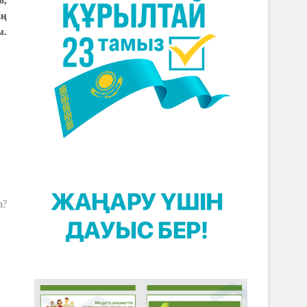
в,
ің
ы.
а?