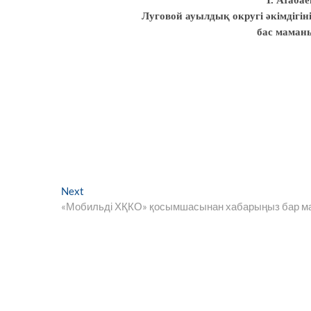
Т. Атабае
Луговой ауылдық
округі әкімдігін
бас маман
Next
Next
post:
«Мобильді ХҚКО» қосымшасынан хабарыңыз бар м