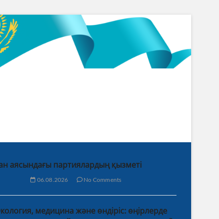
ан аясындағы партиялардың қызметі
06.08.2026
No Comments
кология, медицина және өндіріс: өңірлерде