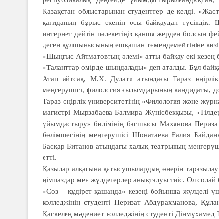
республикалық деңгейде ұйымдастырылғандықтан,
Қазақстан облыстарынан студенттер де келді. «Жас
қағиданың бұрыс екенін осы байқаудан түсіндік.
интернет дейтін пәлекетіңіз қанша жерден болсын фе
деген құлшынысының ешқашан төмен­демей­тініне көзім
«Шыңғыс Айтма­тов­тың әлемі» атты байқау екі кезең б
«Таланттар өмір­де шыңдалады» деп аталды. Бұл байқ
Атап айтсақ, М.Х. Дулати атындағы Тараз өңірлі
меңгерушісі, филология ғылымдарының кандидаты, д
Тараз өңірлік университетінің «Филология және жу
магистрі Мырзабаева Балмира Жүнісбекқызы, «Тілде
ұйымдастыру» бөлімінің басшысы Маханова Перизат
бөлімшесінің меңгерушісі Шонатаева Ғалия Байдан
Басқар Битанов атындағы халық театрының меңгерушіс
етті.
Қазылар алқасына қатысу­шы­лардың өнерін тара­зы­лау 
ңім­паздар мен жүлде­гер­лер анықталуы тиіс. Ол солай
«Сөз – құді­рет қашанда» ке­зеңі бойынша жүл­делі үш
колледжінің студенті Перизат Абдурахманова, Құла
Қаскелең мәдениет колледжінің студенті Дінмұхамед Т