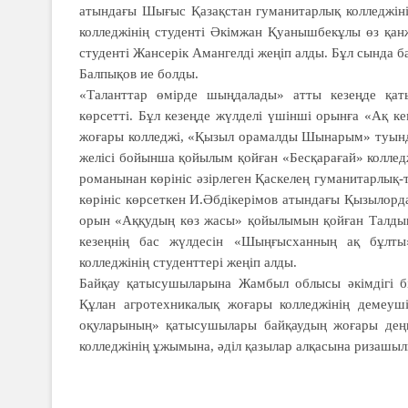
атындағы Шығыс Қазақстан гуманитарлық колледжін
колледжінің студенті Әкімжан Қуанышбекұлы өз қан
студенті Жансерік Амангелді жеңіп алды. Бұл сында б
Балпықов ие бол­ды.
«Таланттар өмірде шыңдалады» атты ке­зеңде қат
көрсетті. Бұл кезеңде жүлделі үшінші орынға «Ақ 
жо­ғары колледжі, «Қы­зыл орамалды Шы­нарым» туын
же­лісі бойынша қойылым қойған «Бесқарағай» коллед
романынан көрініс әзірлеген Қаскелең гуманитарлы
көрініс көрсеткен И.Әбдікерімов атындағы Қызылорда
орын «Аққудың көз жасы» қойылымын қойған Талдықо
кезеңнің бас жүлдесін «Шыңғысханның ақ бұлты
колледжінің студенттері жеңіп алды.
Байқау қатысушыларына Жамбыл облысы әкімдігі бі
Құлан агротех­никалық жоғары колледжінің демеушіл
оқуларының» қаты­сушылары байқау­дың жоғары деңг
коллед­жінің ұжымына, әділ қазылар алқасына ризашыл