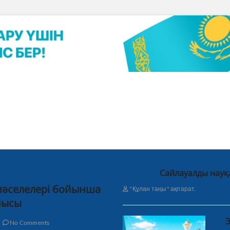
Сайлауалды науқ
 мәселелері бойынша
"Құлан таңы" ақпарат.
нысы
Э
No Comments