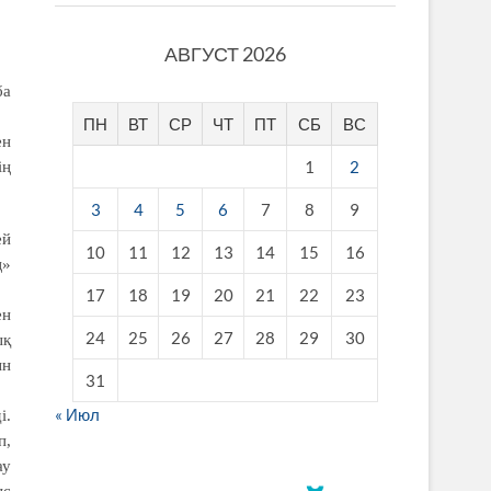
АВГУСТ 2026
ба
ПН
ВТ
СР
ЧТ
ПТ
СБ
ВС
ен
1
2
ің
3
4
5
6
7
8
9
ей
10
11
12
13
14
15
16
ң»
17
18
19
20
21
22
23
ен
24
25
26
27
28
29
30
ық
ын
31
« Июл
і.
п,
ау