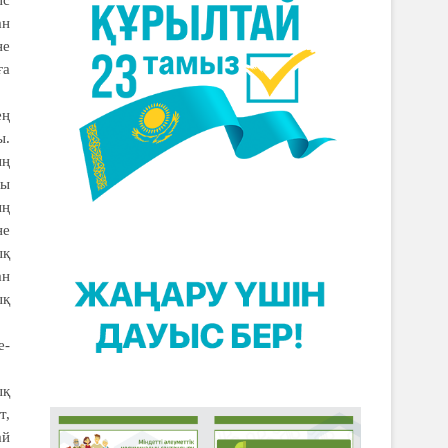
ыс
ан
не
ға
ең
ы.
ың
ғы
ың
не
ық
ан
ық
е­
ық
т,
ай