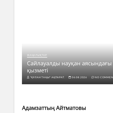
ЖАҢАЛЫҚТАР
рі
Сайлауалды науқан аясындағы
қызметі
"ҚҰЛАН ТАҢЫ" АҚПАРАТ.
06.08.2026
NO COMMEN
Адамзаттың Айтматовы