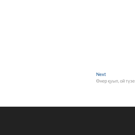
Next
Next
post:
Өнер қуып, ой түз