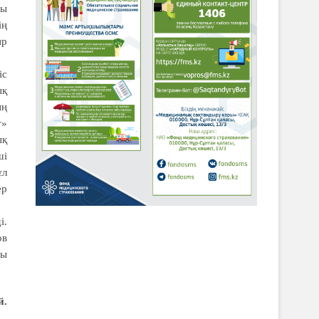
ры
ің
ир
іс
ық
ың
т»
ық
ші
ұл
ер
і.
ов
ры
й.