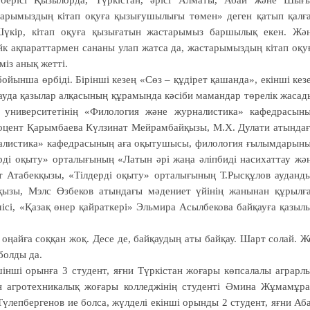
 берісі Қызылорда, Түркістан, әрісі Алматы, Абай және Шығ
тарымыздың кітап оқуға қызығу­шылығы төмен» деген қатып қалғ
 Шүкір, кітап оқуға қызығатын жастарымыз баршылық екен. Жә
йк ақпараттармен сананы улап жатса да, жастарымыздың кітап оқу
із анық жетті.
ойынша өрбіді. Бірінші кезең «Сөз – құдірет қашанда», екінші кез
ауда қазылар алқасының құрамында кәсіби мамандар төрелік жасад
к университетінің «Филология және журналистика» кафедрасын
оцент Қарымбаева Күлзинат Мейрамбайқызы, М.Х. Дулати атында
рналистика» кафедрасының аға оқытушысы, филология ғылымдарын
рді оқыту» орталығының «Латын әрі жаңа әліпбиді насихаттау жә
 Атабекқызы, «Тілдерді оқыту» орталығының Т.Рысқұлов ауданд
қызы, Мэлс Өзбеков атындағы мәдениет үйінің жанынан құрылғ
і, «Қазақ өнер қай­рат­кері» Эльмира Асылбекова байқауға қазыл
оңай­ға соқ­қан жоқ. Десе де, байқаудың аты байқау. Шарт со­лай. Ж
 болды да.
інші орын­ға 3 студент, яғни Түркіс­тан жоғары көпсалалы аграр­л
н агротехникалық жоғары колледжінің студенті Әмина Жұмамұра
үлеп­бергенов ие болса, жүлделі екінші орынды 2 студент, яғни Аб