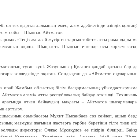
бі ол тек қырғыз халқының емес, әлем әдебиетінде өзіндік қолтаң
 есім-сойы – Шыңғыс Айтматов.
рым», «Теңіз жағалай жүгірген тарғыл төбет» атты романдары м
н тамсанып оқиды. Шыңғысты Шыңғыс еткенде осы көркем сөзд
атовтың туған күні. Жазушының Құланға қандай қатысы бар д
қ жоғары колледжінде оқыған. Сондықтан да «Айтматов оқуларыны
а орай Жамбыл облыстық білім басқар­масының ұйымдастыруым
йтматов әлемі» атты респуб­ликалық байқау өткізілді. Техника­л
ің ара­сында өткен байқаудың мақсаты – Айтматов шығармалар
ын арттыру.
сшысының орынбасары Мұхит Нысанбаев сөз сөйлеп, ашып берд
ның мазмұны жағынан жастарға тәрбие беретінін тілге тиек еті
 колледж директоры Олжас Мұсақұлов өз пікірін білдірді. Байқ