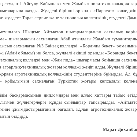
ің студенті Айсұлу Қабышева мен Жамбыл политехникалық жоға
жығаларына жазды. Жүлделі бірінші орынды «Парасат» колледжін
ас жүлдеге Тараз сервис және технология колледжінің студенті Дам
ысушылар Шың­ғыс Айтматов шығар­маларынан сах­налық көрін
кеме» шығармасын сах­налаған Абай атындағы Жамбыл гуманитарл
дысын сах­налаған №3 Байзақ колледжі, «Боранды бекет» романын
жі (Абай облысы) ие болса, жүлделі екінші орынды «Боранды беке
қ-техникалық колледжі мен «Жан пида» шығармасы бойынша сахнал
 аграрлық-техникалық жоғары колледжі жеңіп алды. Жүлделі бірін
рған агротехникалық қолледжінің студенттеріне бұйырды. Ал, б
» қойылымын сахналаған Түркістан жоғары көпсалалы қолөн
лім басқармасының дипломдары мен алғыс хат­тары табыс етілд
ігімен жүлде­гер­лерге құн­ды сыйлықтар тап­сы­­рылды. «Айтмат
ейде ұйым­дастырылғанын бағалап, Құлан агротех­никалық жоға
ығын білдірді.
Марат Диханба