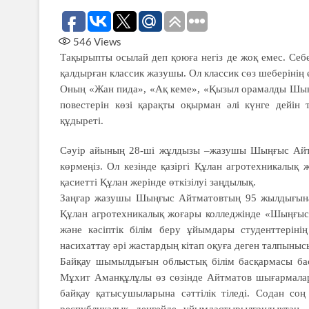
546
Views
Тақырыпты осылай деп қоюға негіз де жоқ емес. Себе
қалдырған классик жазушы. Ол классик сөз шеберінің
Оның «Жан пида», «Ақ кеме», «Қызыл орамалды Шына
повестерін көзі қарақты оқырман әлі күнге дейі
құдыреті.
Сәуір айының 28-ші жұлдызы –жазушы Шыңғыс Айтм
көрмеңіз. Ол кезінде қазіргі Құлан агротехникалы
қасиетті Құлан жерінде өткізілуі заңдылық.
Заңғар жазушы Шыңғыс Айтма­тов­тың 95 жылдығын
Құлан агротехникалық жоғары колледжінде «Шыңғыс А
және кәсіптік білім беру ұйымдары студенттерін
насихаттау әрі жастардың кітап оқуға деген талпы­ныс
Байқау шымылдығын облыстық білім басқармасы ба
Мұхит Аманқұлұлы өз сөзінде Айтматов шығармалары
байқау қатысушыларына сәттілік тіледі. Содан соң