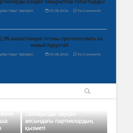
ртияларды қандай тақырыптар тоғыстырды?
ұлан таңы" ақпарат.
05.08.2026
No Comments
2,3% казахстанцев готовы проголосовать за
новый Курултай
ұлан таңы" ақпарат.
04.08.2026
No Comments
 және
Сайлауалды науқан
нша
аясындағы партиялардың
ы
қызметі