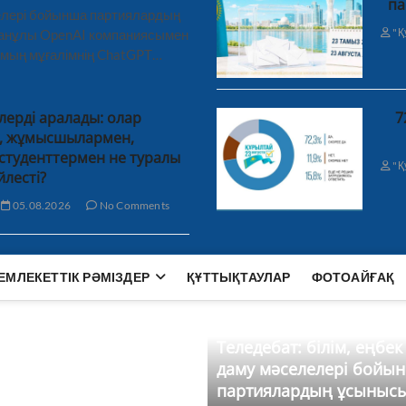
па
лелері бойынша партиялардың
"Қ
ханұлы OpenAI компаниясымен
 мың мұғалімнің ChatGPT…
лерді аралады: олар
7
н, жұмысшылармен,
студенттермен не туралы
"Қ
йлесті?
05.08.2026
No Comments
ЕМЛЕКЕТТІК РӘМІЗДЕР
ҚҰТТЫҚТАУЛАР
ФОТОАЙҒАҚ
Теледебат: білім, еңбек
даму мәселелері бойы
партиялардың ұсыныс