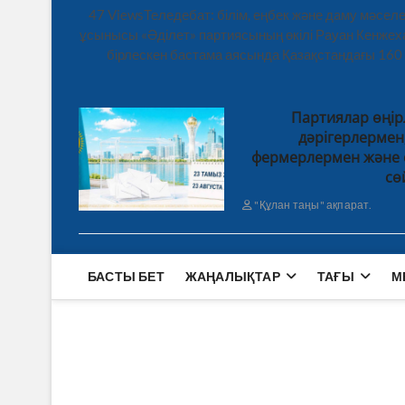
47 ViewsТеледебат: білім, еңбек және даму мәсе
ұсынысы «Әділет» партиясының өкілі Рауан Кенже
бірлескен бастама аясында Қазақстандағы 160
Партиялар өңір
дәрігерлерме
фермерлермен және 
сө
"Құлан таңы" ақпарат.
БАСТЫ БЕТ
ЖАҢАЛЫҚТАР
ТАҒЫ
М