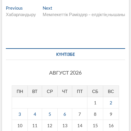
Навигация
Previous
Next
Previous
Next
post:
post:
Хабарландыру
Мемлекеттік Рәміздер – елдіктің нышаны
по
записям
КҮНТІЗБЕ
АВГУСТ 2026
ПН
ВТ
СР
ЧТ
ПТ
СБ
ВС
1
2
3
4
5
6
7
8
9
10
11
12
13
14
15
16