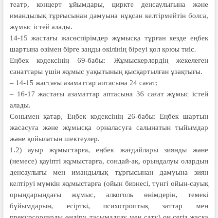
театр, концерт ұйымдары, циркте денсаулығына және
имандылық тұрғысынан дамуына нұқсан келтірмейтін болса,
жұмыс істей алады.
14-15 жастағы жасөспірімдер жұмысқа тұрған кезде еңбек
шартына өзімен бірге заңды өкілінің біреуі қол қоюы тиіс.
Еңбек кодексінің 69-бабы: Жұмыскерлердің жекелеген
санаттары үшін жұмыс уақытының қысқартылған ұзақтығы.
– 14-15 жастағы азаматтар аптасына 24 сағат;
– 16-17 жастағы азаматтар аптасына 36 сағат жұмыс істей
алады.
Сонымен қатар, Еңбек кодексінің 26-бабы: Еңбек шартын
жасасуға және жұмысқа орналасуға салынатын тыйымдар
және қойылатын шектеулер.
1.2) ауыр жұмыстарға, еңбек жағдайлары зиянды және
(немесе) қауіпті жұмыстарға, сондай-ақ, орындалуы олардың
денсаулығы мен имандылық тұрғысынан дамуына зиян
келтіруі мүмкін жұмыстарға (ойын бизнесі, түнгі ойын-сауық
орындарындағы жұмыс, алкоголь өнімдерін, темекі
бұйымдарын, есірткі, психотроптық заттар мен
прекурсорларды өндіру, тасымалдау мен сату) он сегіз жасқа