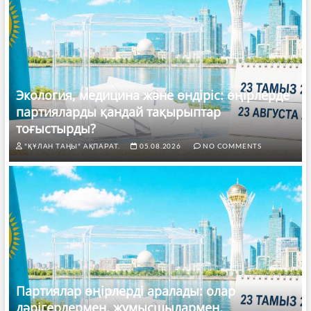
Экология, медицина және өндіріс: өңірлерде
партияларды қандай тақырыптар
тоғыстырды?
"ҚҰЛАН ТАҢЫ" АҚПАРАТ.
05.08.2026
NO COMMENTS
Партиялар өңірлерді аралады: олар
дәрігерлермен, жұмысшылармен,