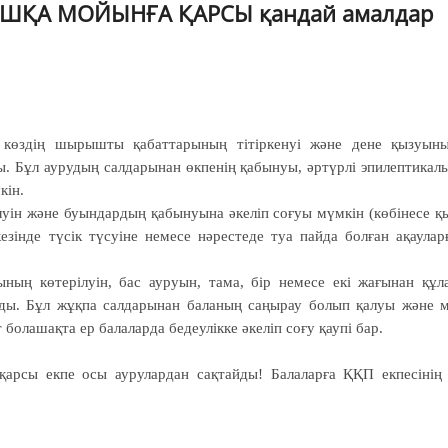
ҚА МОЙЫНҒА ҚАРСЫ қандай амалдар
 көздің шырышты қабаттарының тітіркенуі және дене қызуын
. Бұл аурудың салдарынан өкпенің қабынуы, әртүрлі эпилептикал
кін.
луін және буындардың қабынуына әкеліп соғуы мүмкін (көбінесе қ
езінде түсік түсуіне немесе нәрестеде туа пайда болған ақаулар
ың көтерілуін, бас ауруын, тама, бір немесе екі жағынан құл
ды. Бұл жұқпа салдарынан баланың саңырау болып қалуы және 
олашақта ер балаларда бедеулікке әкеліп соғу қаупі бар.
рсы екпе осы аурулардан сақтайды! Балаларға ҚҚП екпесінің