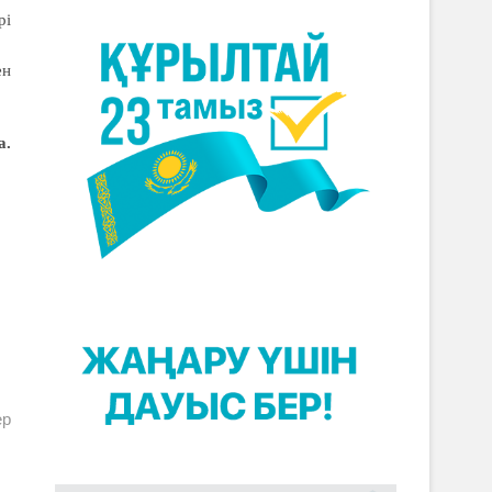
рі
ен
а.
ер