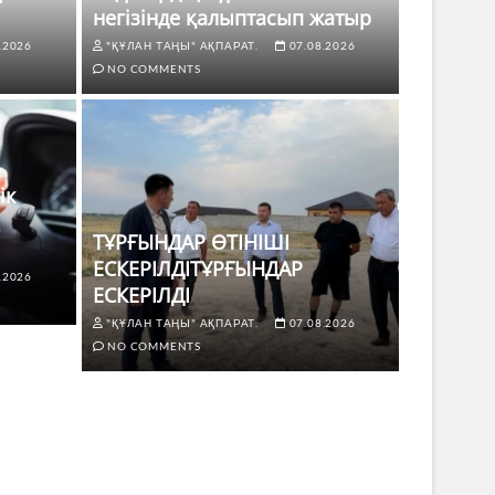
негізінде қалыптасып жатыр
.2026
"ҚҰЛАН ТАҢЫ" АҚПАРАТ.
07.08.2026
NO COMMENTS
ік
ТҰРҒЫНДАР ӨТІНІШІ
ЕСКЕРІЛДІТҰРҒЫНДАР
.2026
ЖАҢАЛЫҚТ
ЕСКЕРІЛДІ
 көлік жүргізушілері үшін не
ТҰРҒЫ
"ҚҰЛАН ТАҢЫ" АҚПАРАТ.
07.08.2026
ЕСКЕР
NO COMMENTS
8.2026
NO COMMENTS
"ҚҰЛАН Т