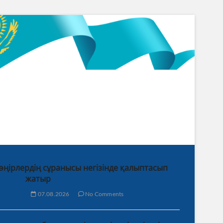
 өңірлердің сұранысы негізінде қалыптасып
жатыр
07.08.2026
No Comments