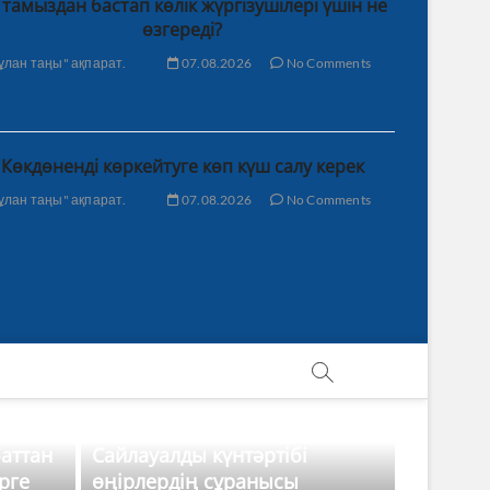
 тамыздан бастап көлік жүргізушілері үшін не
өзгереді?
ұлан таңы" ақпарат.
07.08.2026
No Comments
Көкдөненді көркейтуге көп күш салу керек
ұлан таңы" ақпарат.
07.08.2026
No Comments
баттан
Сайлауалды күнтәртібі
рге
өңірлердің сұранысы