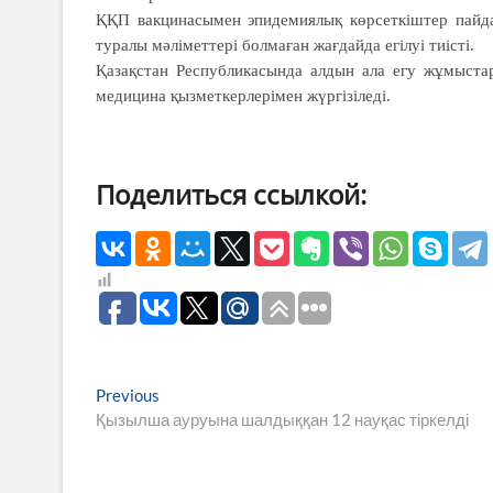
ҚҚП вакцинасымен эпидемиялық көрсеткіштер пайда 
туралы мәліметтері болмаған жағдайда егілуі тиісті.
Қазақстан Республикасында алдын ала егу жұмыста
медицина қызметкерлерімен жүргізіледі.
Поделиться ссылкой:
Навигация
Previous
Previous
post:
Қызылша ауруына шалдыққан 12 науқас тіркелді
по
записям