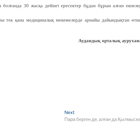
болғанда 30 жасқа дейінгі ересектер бұдан бұрын алған екпеле
ры тек қана медициналық мекемелерде арнайы дайындықтан өтк
Аудандық орталық аурухан
Next
Next
post:
Пара берген де, алған да Қылмыск