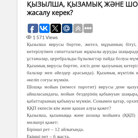
ҚЫЗЫЛША, ҚЫЗАМЫҚ ЖӘНЕ ШОШ
жасалу керек?
1 571
Views
Қызылша вирусы бөртпе, жөтел, мұрынның бітуі,
көтерілуімен сипатталатын жұқпалы ауруды шақырады
ұстамалар, церебральды бұзылыстар пайда болуы мүм
Қызамық вирусы бөртпе, әлсіз дене қызуының көтері
балалар мен әйелдер арасында). Қызамық жүктілік к
әкеліп соғуы мүмкін.
Шошқа мойын (немесе паротит) вирусы дене қызуын
айналасындағы, мойын бездерінің қабынуын шақыра
қабаттарының қабынуы мүмкін. Сонымен қатар, орхит б
ҚҚП екпесін кім және қашан алуы қажет?
Қызылша, қызамыққа және шошқа мойынға (ҚҚП) қа
мөлшері қажет:
Бірінші рет – 12 айлығында.
Екінші рет – 6 жаста.