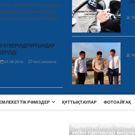
25
иялар өңірлерге қайта оралды
і Қазақстан үшін» мобильді
"Қ
а керуеннің бағыты Ұзынкөл,
І ЕСКЕРІЛДІТҰРҒЫНДАР
КЕРІЛДІ
"Қ
07.08.2026
No Comments
ЕМЛЕКЕТТІК РӘМІЗДЕР
ҚҰТТЫҚТАУЛАР
ФОТОАЙҒАҚ
Құрылтай-2026: теледе
кейін партиялар өңірле