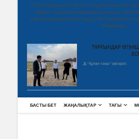
115 ViewsҚұрылтай-2026: теледебаттан кейін парт
«Әділет» партиясы өңірлердегі жұмысын «Әділетт
керуені аясында жалғастырды. Қостанай облысынд
Меңдіқара,…
ТҰРҒЫНДАР ӨТІНІШ
ЕС
"Құлан таңы" ақпарат.
БАСТЫ БЕТ
ЖАҢАЛЫҚТАР
ТАҒЫ
М