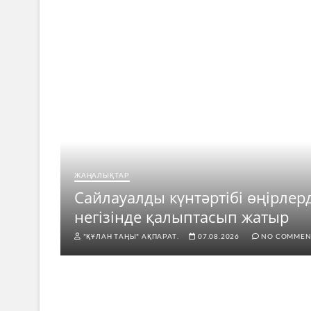
ЖАҢАЛЫҚТАР
ар
Сайлауалды күнтәртібі өңірлер
негізінде қалыптасып жатыр
"ҚҰЛАН ТАҢЫ" АҚПАРАТ.
07.08.2026
NO COMMEN