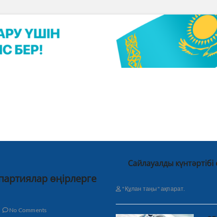
Сайлауалды күнтәртібі
 партиялар өңірлерге
"Құлан таңы" ақпарат.
No Comments