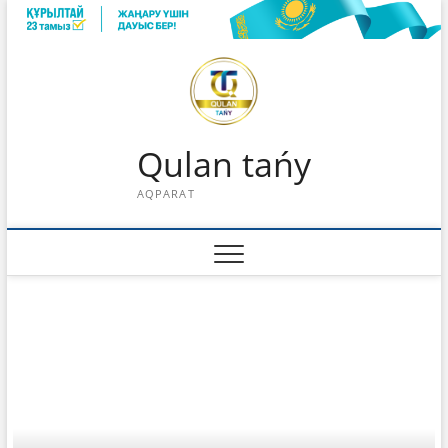
Skip
to
content
Qulan tańy
AQPARAT