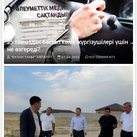
25 тамыздан бастап көлік жүргізушілері үшін
не өзгереді?
"ҚҰЛАН ТАҢЫ" АҚПАРАТ.
07.08.2026
NO COMMENTS