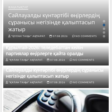
ЖАҢАЛЫҚТАР
Сайлауалды күнтәртібі өңірлердің
сұранысы негізінде қалыптасып
жатыр
"ҚҰЛАН ТАҢЫ" АҚПАРАТ.
07.08.2026
NO COMMENTS
Құрылтай-2026: теледебаттан кейін
партиялар өңірлерге қайта оралды
"ҚҰЛАН ТАҢЫ" АҚПАРАТ.
07.08.2026
NO COMMENTS
Сайлауалды күнтәртібі өңірлердің сұранысы
негізінде қалыптасып жатыр
"ҚҰЛАН ТАҢЫ" АҚПАРАТ.
07.08.2026
NO COMMENTS