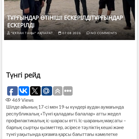
ТҰРҒЫНДАР ӨТІНІШІ ЕСКЕРІЛДІТҰРҒЫНДАР
ЕСКЕРІЛДІ
"ҚҰЛАН ТАҢЫ" АҚПАРАТ.
07.08.2026
NO COMMENTS
Түнгі рейд
469
Views
Шілде айының 17-сі мен 19-ы күндері аудан аумағында
республикалық «Түнгі қаладағы балалар» атты жедел
профилактикалық іс-шарасы өтті. Іс-шараның мақсаты –
барлық сыртқы қызметтер, әсіресе тәуліктің кешкі және
түнгі уақытында қоғамға қарсы бағыттағы кәмелетке