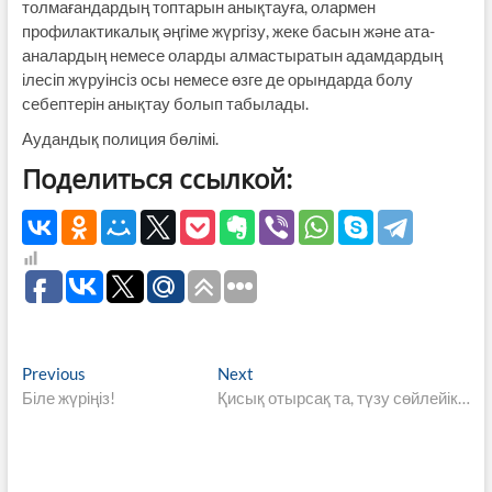
толмағандардың топтарын анықтауға, олармен
профилактикалық әңгіме жүргізу, жеке басын және ата-
аналардың немесе оларды алмастыратын адамдардың
ілесіп жүруінсіз осы немесе өзге де орындарда болу
себептерін анықтау болып табылады.
Аудандық полиция бөлімі.
Поделиться ссылкой:
Навигация
Previous
Next
Previous
Next
post:
post:
Біле жүріңіз!
Қисық отырсақ та, түзу сөйлейік…
по
записям