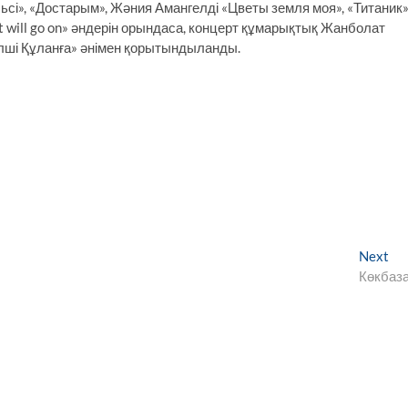
сі», «Достарым», Жәния Амангелді «Цветы земля моя», «Титаник
 will go on» әндерін орындаса, концерт құмарықтық Жанболат
лші Құланға» әнімен қорытындыланды.
Ne
Next
pos
Көкбаз