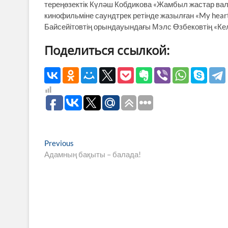
тереңөзектік Күләш Кобдикова «Жамбыл жастар валь
кинофильміне саундтрек ретінде жазылған «My heart
Байсейітовтің орындауындағы Мэлс Өзбековтің «Ке
Поделиться ссылкой:
Навигация
Previous
Previous
post:
Адамның бақыты – балада!
по
записям