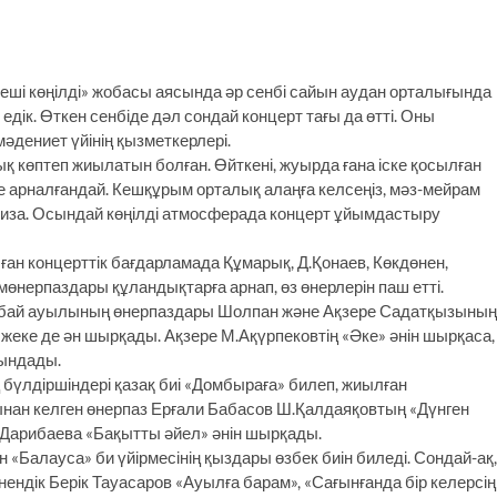
л кеші көңілді» жобасы аясында әр сенбі сайын аудан орталығында
дік. Өткен сенбіде дәл сондай концерт тағы да өтті. Оны
дениет үйінің қызметкерлері.
қ көптеп жиылатын болған. Өйткені, жуырда ғана іске қосылған
ге арналғандай. Кешқұрым орталық алаңға келсеңіз, мәз-мейрам
 риза. Осындай көңілді атмосферада концерт ұйымдастыру
 концерттік бағдарламада Құмарық, Д.Қонаев, Көкдөнен,
нер­паз­дары құландықтарға арнап, өз өнерлерін паш етті.
імбай ауылының өнерпаздары Шолпан және Ақзере Садатқызының
уэт жеке де ән шырқады. Ақзере М.Ақүрпековтің «Әке» әнін шырқаса,
рындады.
бүлдір­шіндері қазақ биі «Домбыраға» билеп, жиылған
ан кел­ген өнерпаз Ерғали Бабасов Ш.Қалдая­қовтың «Дүнген
Дарибаева «Бақытты әйел» әнін шырқады.
«Балауса» би үйірмесінің қыздары өзбек биін биледі. Сондай-ақ,
дік Берік Тауасаров «Ауылға барам», «Сағынғанда бір келерсің