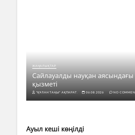
ЖАҢАЛЫҚТАР
рі
Сайлауалды науқан аясындағы
қызметі
"ҚҰЛАН ТАҢЫ" АҚПАРАТ.
06.08.2026
NO COMMEN
Ауыл кеші көңілді