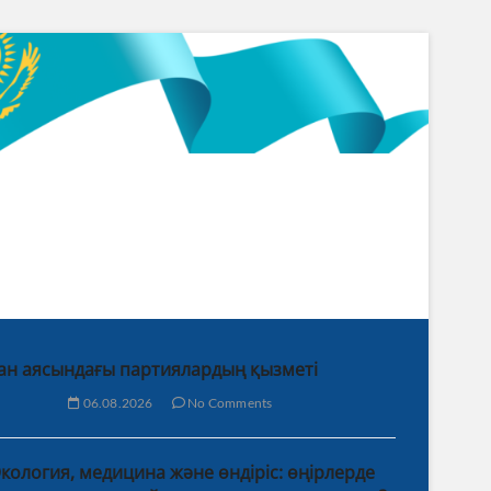
ан аясындағы партиялардың қызметі
06.08.2026
No Comments
кология, медицина және өндіріс: өңірлерде