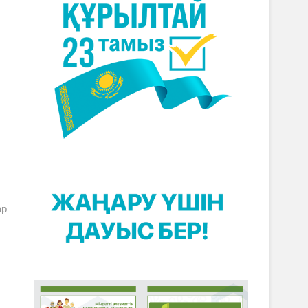
»
xt
t:
ар