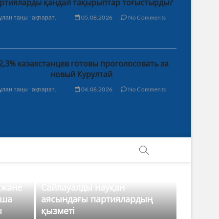
ртияларды қандай тақырыптар тоғыстырды?
ұлан таңы" ақпарат.
05.08.2026
No Comments
2,3% казахстанцев готовы проголосовать за
новый Курултай
ұлан таңы" ақпарат.
04.08.2026
No Comments
 және
Сайлауалды науқан
нша
аясындағы партиялардың
ы
қызметі