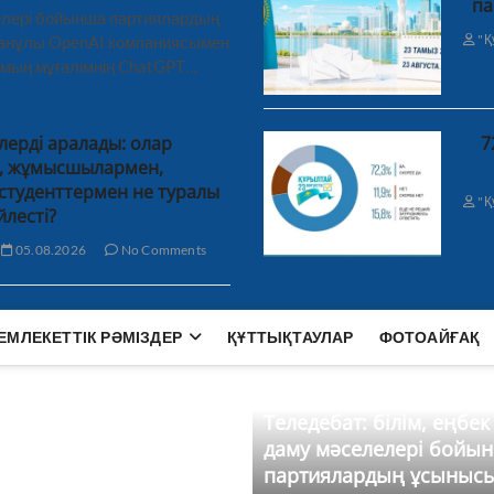
па
лелері бойынша партиялардың
"Қ
ханұлы OpenAI компаниясымен
 мың мұғалімнің ChatGPT…
лерді аралады: олар
7
н, жұмысшылармен,
студенттермен не туралы
"Қ
йлесті?
05.08.2026
No Comments
ЕМЛЕКЕТТІК РӘМІЗДЕР
ҚҰТТЫҚТАУЛАР
ФОТОАЙҒАҚ
Теледебат: білім, еңбек
даму мәселелері бойы
партиялардың ұсыныс