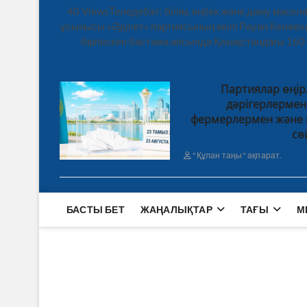
40 ViewsТеледебат: білім, еңбек және даму мәсе
ұсынысы «Әділет» партиясының өкілі Рауан Кенже
бірлескен бастама аясында Қазақстандағы 160
Партиялар өңір
дәрігерлерме
фермерлермен және 
сө
"Құлан таңы" ақпарат.
БАСТЫ БЕТ
ЖАҢАЛЫҚТАР
ТАҒЫ
М