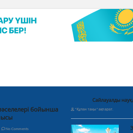
Сайлауалды науқ
 мәселелері бойынша
"Құлан таңы" ақпарат.
нысы
Э
No Comments