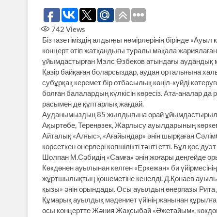
742
Views
Біз газетіміздің алдыңғы нөмір­лерінің бірінде «Ауы
концерт өтіп жатқандығы туралы мақала жариялаған е
ұйымдастырған Мэлс Өзбеков атындағы аудандық мә
Қазір байқаған боларсыздар, аудан орталығына халы
субұрқақ керемет бір отбасылық көңіл-күйді көтеру
болған балалардың күлкісін көресіз. Ата-аналар да
расымен де құптарлық жағдай.
Ауданымыздың 85 жылдығына орай ұйымдастырылған
Ақыртөбе, Тереңөзек, Жарлысу ауылдарының көркем­ө
Айталық «Алғыс», «Ағайындар» әнін шырқаған Сәл
көрсеткен өнерлері көпшілікті тәнті етті. Бұл қос д
Шолпан М.Сәбидің «Самға» әнін жоғары деңгейде о
Көкдөнен ауылынан келген «Еркежан» би үйірмесінің 
жұртшылықтың қошеметіне кенелді. Д.Қонаев ауылын
қызы» әнін орындады. Осы ауылдың өнерпазы Рита 
Құмарық ауылдық мәдениет үйінің жанынан құрылған 
осы концертте Жәния Жақсыбай «Әжетайым», көкдөнен