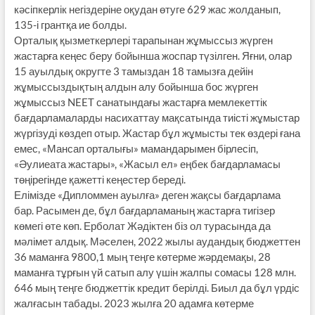
кәсіпкерлік негіздеріне оқудан өтуге 629 жас жолданып,
135-і грантқа ие болды.
Орталық қызметкерлері тарапынан жұмыссыз жүрген
жастарға кеңес беру бойынша жоспар түзілген. Яғни, олар
15 ауылдық округте 3 тамыздан 18 тамызға дейін
жұмыссыздықтың алдын алу бойынша бос жүрген
жұмыссыз NEET санатындағы жастарға мемлекеттік
бағдарламаларды насихаттау мақса­тында тиісті жұмыстар
жүргізуді көз­деп отыр. Жастар бұл жұмысты тек өздері ғана
емес, «Мансап орталығы» мамандарымен бірлесіп,
«Әулиеата жастары», «Жасыл ел» еңбек бағ­дарламасы
төңірегінде қажетті кеңестер береді.
Елімізде «Дипломмен ауылға» деген жақсы бағдарлама
бар. Расымен де, бұл бағдарламаның жастарға тигізер
көмегі өте көп. Ерболат Жәдіктен біз ол турасында да
мәлімет алдық. Мәселен, 2022 жылы аудандық бюджеттен
36 маманға 9800,1 мың теңге көтерме жәрдемақы, 28
маманға тұрғын үй сатып алу үшін жалпы сомасы 128 млн.
646 мың теңге бюджеттік кредит берілді. Биыл да бұл үрдіс
жалғасын табады. 2023 жылға 20 адамға көтерме