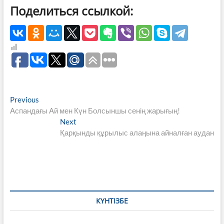
Поделиться ссылкой:
Навигация
Previous
Previous
post:
Аспандағы Ай мен Күн Болсыншы сенің жарығың!
по
Next
Next
записям
post:
Қарқынды құрылыс алаңына айналған аудан
КҮНТІЗБЕ