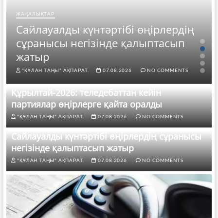
ЖАҢАЛЫҚТАР
Сайлауалды күнтәртібі өңірлердің
сұранысы негізінде қалыптасып
жатыр
"ҚҰЛАН ТАҢЫ" АҚПАРАТ.
07.08.2026
NO COMMENTS
Құрылтай-2026: теледебаттан кейін
партиялар өңірлерге қайта оралды
"ҚҰЛАН ТАҢЫ" АҚПАРАТ.
07.08.2026
NO COMMENTS
Сайлауалды күнтәртібі өңірлердің сұранысы
негізінде қалыптасып жатыр
"ҚҰЛАН ТАҢЫ" АҚПАРАТ.
07.08.2026
NO COMMENTS