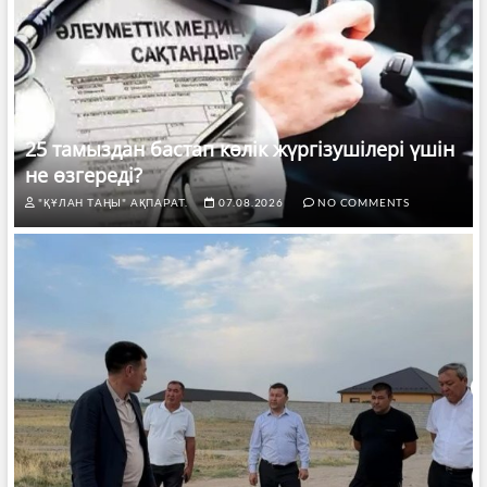
25 тамыздан бастап көлік жүргізушілері үшін
не өзгереді?
"ҚҰЛАН ТАҢЫ" АҚПАРАТ.
07.08.2026
NO COMMENTS