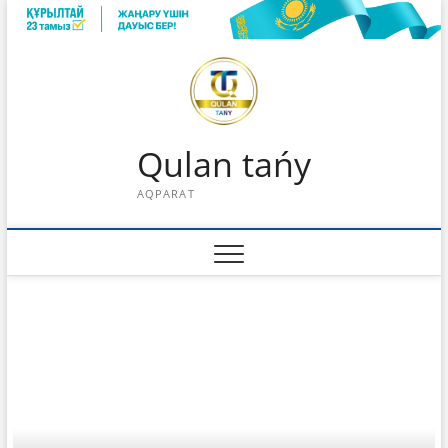
Skip
to
content
Qulan tańy
AQPARAT