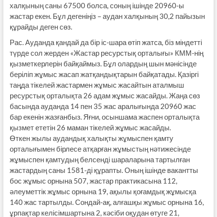
халқының саны 67500 болса, соның ішінде 20960-ы
жастар екен. Бұл дегеніңіз – аудан халқының 30,2 пайызын
құрайды деген сөз.
Рас. Ауданда қандай да бір іс-шара өтіп жатса, біз міндетті
түрде сол жерден «Жастар ресурстық орталығы» КММ-нің
қызметкерлерін байқаймыз. Бұл олардың шын мәнісінде
беріліп жұмыс жасап жатқандықтарын байқатады. Қазіргі
таңда тікелей жастармен жұмыс жасайтын аталмыш
ресурстық орталықта 26 адам жұмыс жасайды. Жаңа сөз
басында ауданда 14 пен 35 жас аралығында 20960 жас
бар екенін жазғанбыз. Яғни, осыншама жаспен орталықта
қызмет ететін 26 маман тікелей жұмыс жасайды.
Өткен жылы аудандық халықты жұмыспен қамту
орталығымен бірлесе атқарған жұмыстың нәтижесінде
жұмыспен қамтудың белсенді шараларына тартылған
жастардың саны 1581-ді құрапты. Оның ішінде вакантты
бос жұмыс орнына 507, жастар практикасына 112,
әлеуметтік жұмыс орнына 19, ақылы қоғамдық жұмысқа
140 жас тартылды. Сондай-ақ, алғашқы жұмыс орнына 16,
ұрпақтар келісімшартына 2, кәсіби оқудан өтуге 21,