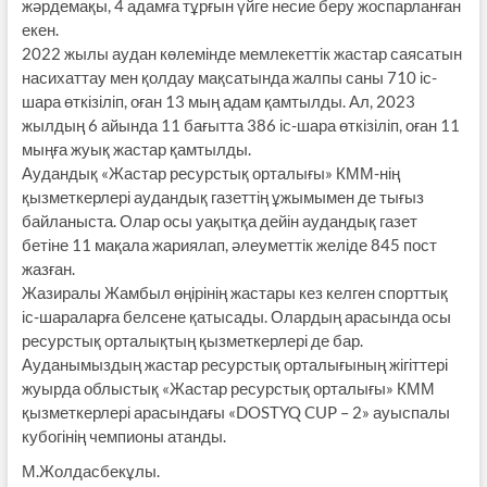
жәрдемақы, 4 адамға тұрғын үйге несие беру жоспарланған
екен.
2022 жылы аудан көлемінде мемлекеттік жастар саясатын
насихаттау мен қолдау мақсатында жалпы саны 710 іс-
шара өткізіліп, оған 13 мың адам қамтылды. Ал, 2023
жылдың 6 айында 11 бағытта 386 іс-шара өткізіліп, оған 11
мыңға жуық жастар қамтылды.
Аудандық «Жастар ресурстық орталығы» КММ-нің
қызметкерлері аудандық газеттің ұжымымен де тығыз
байланыста. Олар осы уақытқа дейін аудандық газет
бетіне 11 мақала жариялап, әлеуметтік желіде 845 пост
жазған.
Жазиралы Жамбыл өңірінің жастары кез келген спорттық
іс-шараларға белсене қатысады. Олардың арасында осы
ресурстық орталықтың қызметкерлері де бар.
Ауданымыздың жастар ресурстық орталығының жігіттері
жуырда облыстық «Жастар ресурстық орталығы» КММ
қыз­меткерлері арасындағы «DOSTYQ CUP – 2» ауыспалы
кубогінің чемпионы атанды.
М.Жолдасбекұлы.