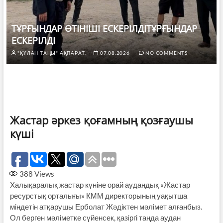
ТҰРҒЫНДАР ӨТІНІШІ ЕСКЕРІЛДІТҰРҒЫНДАР
ЕСКЕРІЛДІ
"ҚҰЛАН ТАҢЫ" АҚПАРАТ.
07.08.2026
NO COMMENTS
Жастар әркез қоғамның қозғаушы
күші
388
Views
Халықаралық жастар күніне орай аудандық «Жастар
ресурстық орталығы» КММ директорының уақытша
міндетін атқарушы Ерболат Жәдіктен мәлімет алғанбыз.
Ол берген мәліметке сүйенсек, қазіргі таңда аудан