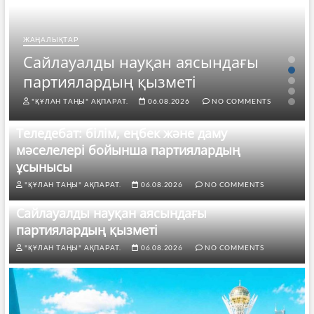
ЖАҢАЛЫҚТАР
Сайлауалды науқан аясындағы
партиялардың қызметі
"ҚҰЛАН ТАҢЫ" АҚПАРАТ.
06.08.2026
NO COMMENTS
Теледебат: білім, еңбек және даму
мәселелері бойынша партиялардың
ұсынысы
"ҚҰЛАН ТАҢЫ" АҚПАРАТ.
06.08.2026
NO COMMENTS
Сайлауалды науқан аясындағы
партиялардың қызметі
"ҚҰЛАН ТАҢЫ" АҚПАРАТ.
06.08.2026
NO COMMENTS