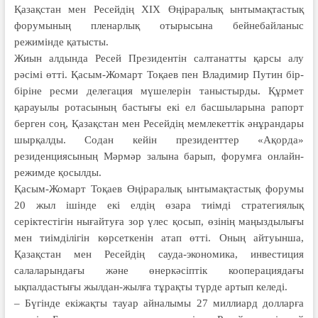
Қазақстан мен Ресейдің XIX Өңіраралық ынтымақтастық
форумының пленарлық отырысына бейнебайланыс
режимінде қатысты.
Жиын алдында Ресей Президентін салтанатты қарсы алу
рәсімі өтті. Қасым-Жомарт Тоқаев пен Владимир Путин бір-
біріне ресми делегация мүшелерін таныстырды. Құрмет
қарауылы ротасының бастығы екі ел басшыларына рапорт
берген соң, Қазақстан мен Ресейдің мемлекеттік әнұрандары
шырқалды. Содан кейін президенттер «Ақорда»
резиденциясының Мәрмәр залына барып, форумға онлайн-
режимде қосылды.
Қасым-Жомарт Тоқаев Өңіраралық ынтымақтастық форумы
20 жыл ішінде екі елдің өзара тиімді стратегиялық
серіктестігін нығайтуға зор үлес қосып, өзінің маңыздылығы
мен тиімділігін көрсеткенін атап өтті. Оның айтуынша,
Қазақстан мен Ресейдің сауда-экономика, инвестиция
салаларындағы және өнеркәсіптік кооперациядағы
ықпалдастығы жылдан-жылға тұрақты түрде артып келеді.
– Бүгінде екіжақты тауар айналымы 27 миллиард долларға