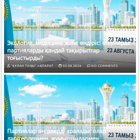
Экология, медицина және өндіріс: өңірлерде
партияларды қандай тақырыптар
тоғыстырды?
"ҚҰЛАН ТАҢЫ" АҚПАРАТ.
05.08.2026
NO COMMENTS
Партиялар өңірлерді аралады: олар
дәрігерлермен, жұмысшылармен,