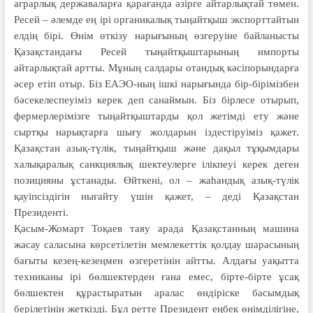
аграрлық державаларға қарағанда әзірге айтарлықтай төмен.
Ресей – әлемде ең ірі органикалық тыңайтқыш экспорттайтын
елдің бірі. Өнім өткізу нарығының өзгеруіне байланысты
Қазақстандағы Ресей тыңайтқыштарының импорты
айтарлықтай артты. Мұның салдары отандық кәсіпорындарға
әсер етіп отыр. Біз ЕАЭО-ның ішкі нарығында бір-бірімізбен
бәсекелеспеуіміз керек деп санаймын. Біз бірлесе отырып,
фермерлерімізге тыңайтқыштарды қол жетімді ету және
сыртқы нарықтарға шығу жолдарын іздестіруіміз қажет.
Қазақстан азық-түлік, тыңайтқыш және дақыл тұқымдары
халықаралық санкциялық шектеулерге ілікпеуі керек деген
позицияны ұстанады. Өйткені, ол – жаһандық азық-түлік
қауіпсіздігін нығайту үшін қажет, – деді Қазақстан
Президенті.
Қасым-Жомарт Тоқаев таяу арада Қазақстанның машина
жасау саласына көрсетілетін мемлекеттік қолдау шарасының
бағыты кезең-кезеңмен өзгеретінін айтты. Алдағы уақытта
техниканы ірі бөлшектерден ғана емес, бірте-бірте ұсақ
бөлшектен құрастыратын аралас өндіріске басымдық
берілетінін жеткізді. Бұл ретте Президент еңбек өнімділігіне,