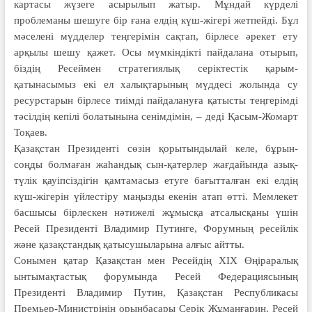
картасы жүзеге асырылып жатыр. Мұндай күрделі
проблеманы шешуге бір ғана елдің күш-жігері жетпейді. Бұл
мәселені мүдделер теңгерімін сақтап, бірлесе әрекет ету
арқылы шешу қажет. Осы мүмкіндікті пайдалана отырып,
біздің Ресеймен стратегиялық серіктестік қарым-
қатынасымыз екі ел халықтарының мүддесі жолында су
ресурстарын бірлесе тиімді пайдалануға қатысты теңгерімді
тәсілдің кепілі болатынына сенімдімін, – деді Қасым-Жомарт
Тоқаев.
Қазақстан Президенті сөзін қоры­тындылай келе, бұрын-
соңды болмаған жаһандық сын-қатерлер жағдайында азық-
түлік қауіпсіздігін қамтамасыз етуге бағытталған екі елдің
күш-жігерін үйлестіру маңызды екенін атап өтті. Мемлекет
басшысы бірлескен нәтижелі жұмысқа атсалысқаны үшін
Ресей Президенті Владимир Путинге, Форумның ресейлік
және қазақстандық қатысушыларына алғыс айтты.
Сонымен қатар Қазақстан мен Ресейдің XIX Өңіраралық
ынты­мақтастық форумында Ресей Феде­рациясының
Президенті Владимир Путин, Қазақстан Республикасы
Премьер-Министрінің орынбасары Серік Жұманғарин, Ресей