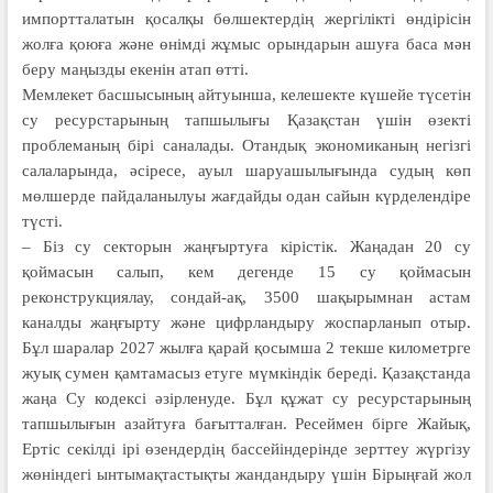
импортталатын қосалқы бөлшектердің жергілікті өндірісін
жолға қоюға және өнімді жұмыс орындарын ашуға баса мән
беру маңызды екенін атап өтті.
Мемлекет басшысының айтуынша, келешекте күшейе түсетін
су ресурс­тарының тапшылығы Қазақстан үшін өзекті
проблеманың бірі сана­лады. Отандық экономиканың не­гіз­гі
салаларында, әсіресе, ауыл шаруа­шылығында судың көп
мөлшерде пайдаланылуы жағдайды одан сайын күрделендіре
түсті.
– Біз су секторын жаңғыртуға кі­рістік. Жаңадан 20 су
қоймасын салып, кем дегенде 15 су қоймасын
реконструкциялау, сондай-ақ, 3500 шақырымнан астам
каналды жаңғырту және цифрландыру жоспарланып отыр.
Бұл шаралар 2027 жылға қарай қосымша 2 текше километрге
жуық сумен қамтамасыз етуге мүмкіндік береді. Қазақстанда
жаңа Су кодексі әзірленуде. Бұл құжат су ресурстарының
тапшылығын азайтуға бағытталған. Ресеймен бірге Жайық,
Ертіс секілді ірі өзендердің бассейіндерінде зерттеу жүргізу
жөніндегі ынтымақтастықты жандандыру үшін Бірыңғай жол