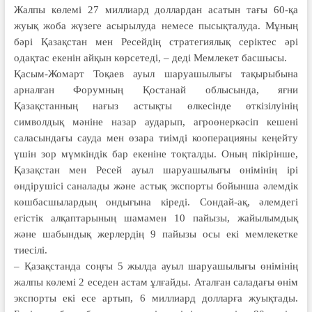
Жалпы көлемі 27 миллиард дол­лардан асатын тағы 60-қа
жуық жоба жүзеге асырылуда немесе пысықталуда. Мұның
бәрі Қазақстан мен Ресейдің стратегиялық серіктес әрі
одақтас екенін айқын көрсетеді, – деді Мемлекет басшысы.
Қасым-Жомарт Тоқаев ауыл шаруа­шылығы тақырыбына
арналған Фо­румның Қостанай облысында, яғни
Қазақстанның нағыз астықты өлке­сінде өткізілуінің
символдық мәніне назар аударып, агроөнеркәсіп кешені
саласындағы сауда мен өзара тиімді кооперацияны кеңейту
үшін зор мүм­кіндік бар екеніне тоқталды. Оның пікірінше,
Қазақстан мен Ресей ауыл шаруашылығы өнімінің ірі
өндірушісі саналады және астық экспорты бойын­ша әлемдік
көшбасшылардың он­дығына кіреді. Сондай-ақ, әлемдегі
егістік алқаптарының шамамен 10 па­йызы, жайылымдық
және шабындық жер­лердің 9 пайызы осы екі мемлекетке
тиесілі.
– Қазақстанда соңғы 5 жылда ауыл шаруашылығы өнімінің
жалпы көлемі 2 еседен астам ұлғайды. Аталған сала­дағы өнім
экспорты екі есе артып, 6 миллиард долларға жуықтады.