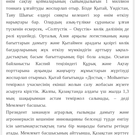
өнім сақтау қоймаларының сыйымдылығын 1 миллион
тоннаға ұлғайтуды жоспарлап отыр. Бізде Қытай, Үндістан,
Таяу Шығыс елдері сияқты келешегі зор өнім өткізу
нарықтары бар. Олардың азық-түлікке сұранысы ұлғая
түскенін ескерсек, «Солтүстік – Оңүстік» көлік дәлізінің де
рөлі күшейеді. Орталық Азия арқылы логистиканың жаңа
бағыттарын дамыту және Қытаймен арадағы қазіргі көлік
бағдарларының жүк өткізу мүмкіндігін арттыру ықпал­
дастықтың басым бағыттарының бірі бола алады. Осыған
байланысты Каспий теңізіндегі Құрық және Ақтау
порттарына ауқымды жаңғырту жұмыстарын жүргізуді
жоспарлап отырмыз. Қытай бағытында «Достық – Мойынты»
теміржол учаскесінің екінші жолын салу жобасын жүзеге
асыруға кірістік. Жалпы, Қазақстанда алдағы үш жылда 1,3
мың шақырымнан астам теміржол салынады, – деді
Мемлекет басшысы.
Президент заманауи аграрлық ғылымды дамыту және
агроөнеркәсіп кешеніне инновацияны белсенді түрде енгізу
ісін ынтымақтастықтың тағы бір маңызды бағыты ретінде
атады. Мемлекет басшысының айтуынша, Қазақстан зерттеу