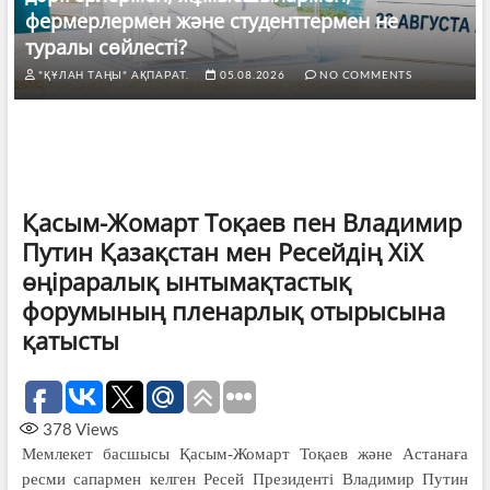
фермерлермен және студенттермен не
туралы сөйлесті?
"ҚҰЛАН ТАҢЫ" АҚПАРАТ.
05.08.2026
NO COMMENTS
Қасым-Жомарт Тоқаев пен Владимир
Путин Қазақстан мен Ресейдің ХіХ
өңіраралық ынтымақтастық
форумының пленарлық отырысына
қатысты
378
Views
Мемлекет басшысы Қасым-Жомарт Тоқаев және Астанаға
ресми сапармен келген Ресей Президенті Владимир Путин