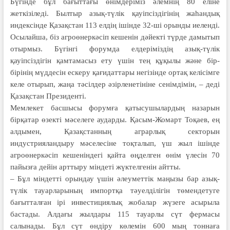
Бүгін­де бұл бағыттағы өнімдеріміз әлем­нің 80 еліне
жеткізіледі. Былтыр азық-түлік қауіпсіздігінің жаһандық
индек­сінде Қазақстан 113 елдің ішінде 32-ші орынды иеленді.
Осылайша, біз агроөнеркәсіп кешенін дәйекті түрде дамытып
отырмыз. Бүгінгі форумда елдеріміздің азық-түлік
қауіпсіздігін қамтамасыз ету үшін тең құқылы және бір-
бірінің мүддесін ескеру қағидаттары негізінде ортақ келісімге
келе отырып, жаңа тәсілдер әзірленетініне сенімдімін, – деді
Қазақстан Президенті.
Мемлекет басшысы форумға қаты­сушылардың назарын
бірқатар өзекті мәселеге аударды. Қасым-Жомарт Тоқаев, ең
алдымен, Қазақстанның аграрлық секторын
индустрияландыру мәселесіне тоқталып, үш жыл ішінде
агроөнеркәсіп кешеніндегі қайта өңделген өнім үлесін 70
пайызға дейін арттыру міндеті жүктелгенін айтты.
– Бұл міндетті орындау үшін әлеуметтік маңызы бар азық-
түлік тауарларының импортқа тәуелділігін төмендетуге
бағытталған ірі инвестициялық жобалар жүзеге асырыла
бастады. Алдағы жылдары 115 тауарлы сүт фермасы
салынады. Бұл сүт өндіру көлемін 600 мың тоннаға