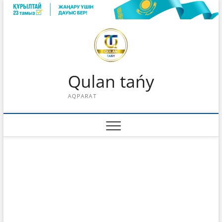
Skip
to
content
Qulan tańy
AQPARAT