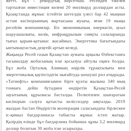
жетті. Бұл – рекордтық көрсеткіш. Ресейден тікелей
тартылған инвестиция көлемі 20 миллиард доллардан асты.
Қазақстанда жұмыс істейтін шетелдік үлесі бар 42 мыңнан
астам кәсіпорынның жартысына жуығы, яғни 19 мыңы
ресейлік компаниялар. Біз экономиканың өнеркәсіп, ауыл
шаруашылығы, көлік, инфрақұрылым сияқты салаларында
тығыз қарым-қатынас жасаймыз. Энергетика бағытындағы
ынтымақтастық деңгейі артып келеді.
Жақында Ресей газын Қазақстан аумағы арқылы Өзбекстанға
тасымалдау жобасының іске қосылуы айтулы оқиға болды.
Бұл жоба Орталық Азияның өңірлік тұрақтылығы мен
энергетикалық қауіпсіздігін нығайтуда шешуші рөл атқарады.
«Татнефть» компаниясымен бірге қуаты жылына 340 мың
тоннаға дейін бутадиен өндіретін Қазақстан-Ресей
зауытының құрылысы басталды. Полиэтилен шығаратын
кәсіпорын салуға қатысты келіссөздер аяқталды. 2019
жылдан бастап Өндірістік кооперация саласындағы бірлескен
іс-қимыл бағдарламасы табысты жұмыс істеп жатыр.
Қазірдің өзінде бұл бағдарлама бойынша құны 3,2 миллиард
доллар болатын 30 жоба іске асырылды.