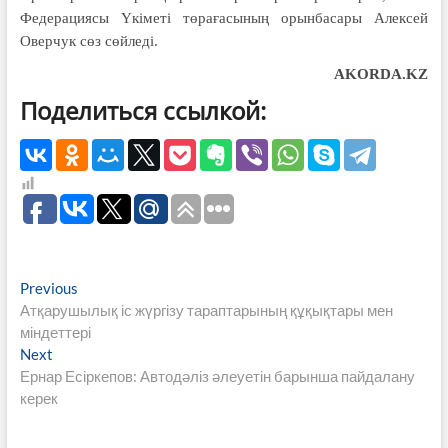
Федерациясы Үкіметі төрағасының орынбасары Алексей
Оверчук сөз сөйледі.
AKORDA.KZ
Поделиться ссылкой:
Навигация
Previous
Previous
post:
Атқарушылық іс жүргізу тараптарының құқықтары мен
по
міндеттері
записям
Next
Next
post:
Ернар Есіркепов: Автодәліз әлеуетін барынша пайдалану
керек