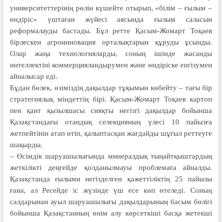
университеттерінің рөлін күшейте отырып, «білім – ғылым –
өндіріс» үштаған жүйесі аясында ғылым саласын
реформалауды бастады. Бұл ретте Қасым-Жомарт Тоқаев
бірлескен агроинновация орталықтарын құруды ұсынды.
Олар жаңа технологияларды, соның ішінде жасанды
интеллектіні коммерцияландырумен және өндіріске енгізумен
айналысар еді.
Бұдан бөлек, өзіміздің дақылдар тұқымын көбейту – тағы бір
страте­гиялық міндеттің бірі. Қасым-Жомарт Тоқаев картоп
пен қант қызылшасы сияқты негізгі дақылдар бойынша
Қазақстандағы отандық селекцияның үлесі 10 пайызға
жетпейтінін атап өтіп, қалыптасқан жағдайды шұғыл реттеуге
шақырды.
– Өсімдік шаруашылығында ми­не­ралдық тыңайтқыштардың
жет­кілікті деңгейде қолданылмауы проб­лемаға айналды.
Қазақстанда ғылыми негізделген қажеттіліктің 25 пайызы
ғана, ал Ресейде іс жүзінде үш есе көп өтеледі. Соның
салдарынан ауыл шаруашылығы дақылдарының ба­сым бөлігі
бойынша Қазақстанның өнім алу көрсеткіші басқа жетекші