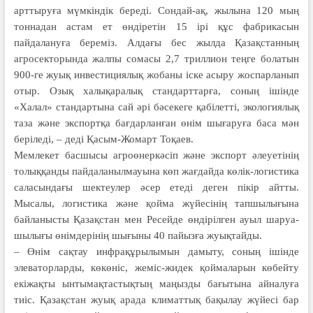
арттыруға мүмкіндік береді. Сондай-ақ, жылына 120 мың
тоннадан астам ет өндіретін 15 ірі құс фабрикасын
пайдалануға береміз. Алдағы бес жылда Қазақстанның
агросекторында жалпы сомасы 2,7 триллион теңге болатын
900-ге жуық инвестициялық жобаны іске асыру жоспарланып
отыр. Озық халықаралық стандарттарға, соның ішінде
«Халал» стандартына сай әрі бәсекеге қабілетті, экологиялық
таза және экспортқа бағдарланған өнім шығаруға баса мән
беріледі, – деді Қасым-Жомарт Тоқаев.
Мемлекет басшысы агроөнеркәсіп және экспорт әлеуетінің
толыққанды пайдаланылмауына көп жағдайда көлік-логистика
саласындағы шектеулер әсер етеді деген пікір айтты.
Мысалы, логистика және қойма жүйесінің тапшылығына
байланысты Қазақстан мен Ресейде өндірілген ауыл шаруа­
шылығы өнімдерінің шығыны 40 пайызға жуықтайды.
– Өнім сақтау инфрақұрылымын дамыту, соның ішінде
элеваторларды, көкөніс, жеміс-жидек қоймаларын көбейту
екіжақты ынтымақтастықтың маңызды бағытына айналуға
тиіс. Қазақстан жуық арада климаттық бақы­лау жүйесі бар