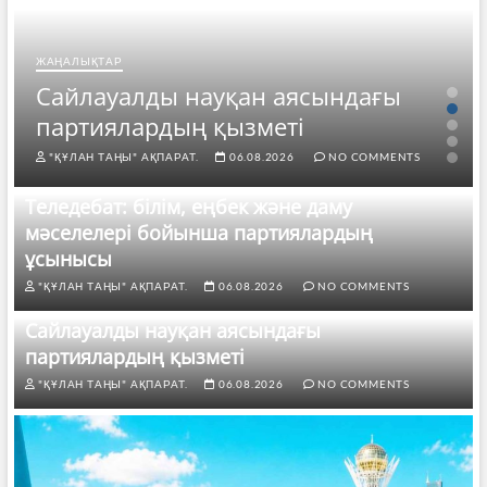
ЖАҢАЛЫҚТАР
Сайлауалды науқан аясындағы
партиялардың қызметі
"ҚҰЛАН ТАҢЫ" АҚПАРАТ.
06.08.2026
NO COMMENTS
Теледебат: білім, еңбек және даму
мәселелері бойынша партиялардың
ұсынысы
"ҚҰЛАН ТАҢЫ" АҚПАРАТ.
06.08.2026
NO COMMENTS
Сайлауалды науқан аясындағы
партиялардың қызметі
"ҚҰЛАН ТАҢЫ" АҚПАРАТ.
06.08.2026
NO COMMENTS