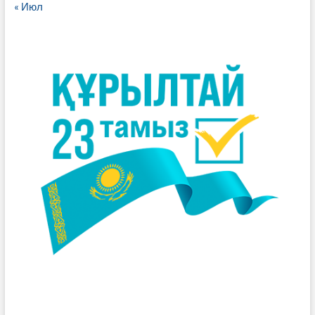
« Июл