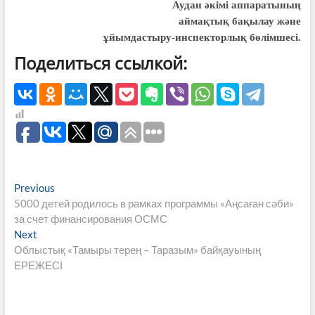
Аудан әкімі аппаратының
аймақтық бақылау және
ұйымдастыру-инспекторлық бөлімшесі.
Поделиться ссылкой:
Навигация
Previous
Previous
post:
5000 детей родилось в рамках программы «Аңсаған сәби»
по
за счет финансирования ОСМС
записям
Next
Next
post:
Облыстық «Тамыры терең – Таразым» байқауының
ЕРЕЖЕСІ