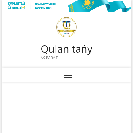
Skip
to
content
Qulan tańy
AQPARAT