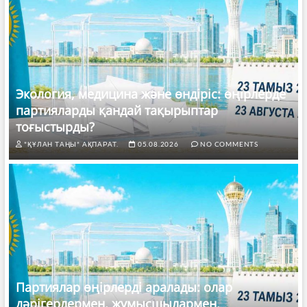
Экология, медицина және өндіріс: өңірлерде
партияларды қандай тақырыптар
тоғыстырды?
"ҚҰЛАН ТАҢЫ" АҚПАРАТ.
05.08.2026
NO COMMENTS
Партиялар өңірлерді аралады: олар
дәрігерлермен, жұмысшылармен,