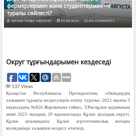
фермерлермен және студенттермен не
туралы сөйлесті?
"ҚҰЛАН ТАҢЫ" АҚПАРАТ.
05.08.2026
NO COMMENTS
Округ тұрғындарымен кездеседі
537
Views
Қазақстан Республикасы Президентінің «Әкімдердің
халықпен тұрақты кездесулерін өткізу туралы» 2022 жылғы 3
наурыздағы №826 Жарлығына сәйкес, Т.Рысқұлов ауданының
әкімі 2023 жылдың 29 қарашасында Құлан ауылдық округі,
Құлан ауылындағы Құлан агротехникалық жоғары
колледжінде халықпен кездесу өткізеді.