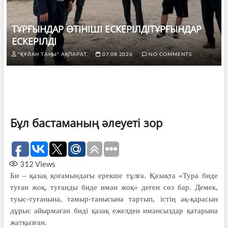
ТҰРҒЫНДАР ӨТІНІШІ ЕСКЕРІЛДІТҰРҒЫНДАР
ЕСКЕРІЛДІ
"ҚҰЛАН ТАҢЫ" АҚПАРАТ.
07.08.2026
NO COMMENTS
Бұл бастаманың әлеуеті зор
312
Views
Би – қазақ қоғамындағы ерекше тұлға. Қазақта «Тура биде
туған жоқ, туғанды биде иман жоқ» деген сөз бар. Демек,
туыс-туғанына, тамыр-танысына тартып, істің ақ-қарасын
дұрыс айырмаған биді қазақ ежелден имансыздар қатарына
жатқызған.