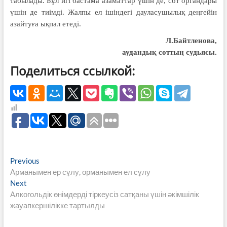
табылады. Бұл игі бастама азаматтар үшін де, сот органдары
үшін де тиімді. Жалпы ел ішіндегі дауласушылық деңгейін
азайтуға ықпал етеді.
Л.Байтленова,
аудандық соттың судьясы.
Поделиться ссылкой:
Навигация
Previous
Previous
post:
Арманымен ер сұлу, орманымен ел сұлу
по
Next
Next
записям
post:
Алкогольдік өнімдерді тіркеусіз сатқаны үшін әкімшілік
жауапкершілікке тартылды