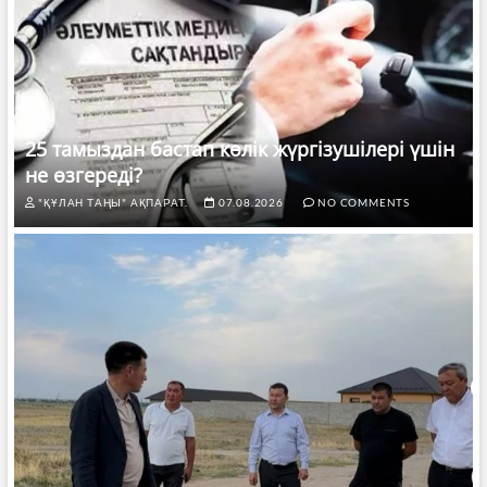
25 тамыздан бастап көлік жүргізушілері үшін
не өзгереді?
"ҚҰЛАН ТАҢЫ" АҚПАРАТ.
07.08.2026
NO COMMENTS