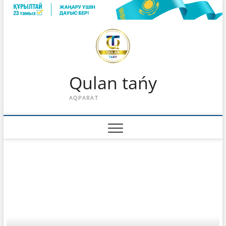
Skip
to
content
Qulan tańy
AQPARAT