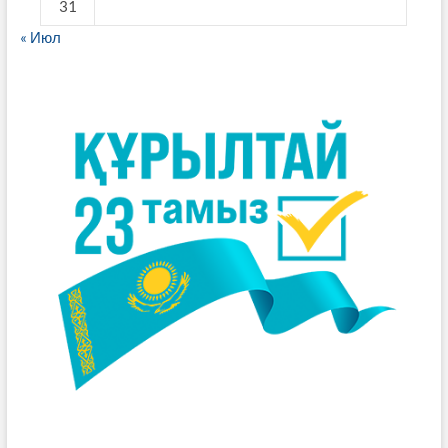
31
« Июл