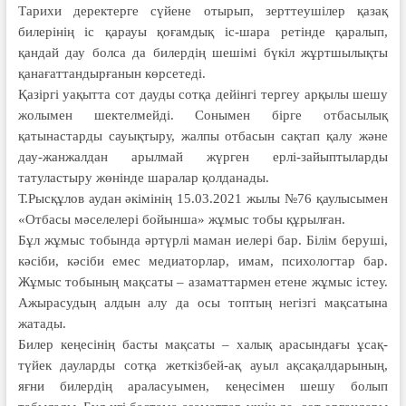
Тарихи деректерге сүйене отырып, зерттеушілер қазақ
билерінің іс қарауы қоғамдық іс-шара ретінде қаралып,
қандай дау болса да билердің шешімі бүкіл жұртшылықты
қанағаттандырғанын көрсетеді.
Қазіргі уақытта сот дауды сотқа дейінгі тергеу арқылы шешу
жолымен шектелмейді. Сонымен бірге отбасылық
қатынастарды сауықтыру, жалпы отбасын сақтап қалу және
дау-жанжалдан арылмай жүрген ерлі-зайыптыларды
татуластыру жөнінде шаралар қолданады.
Т.Рысқұлов аудан әкімінің 15.03.2021 жылы №76 қаулысымен
«Отбасы мәселелері бойынша» жұмыс тобы құрылған.
Бұл жұмыс тобында әртүрлі маман иелері бар. Білім беруші,
кәсіби, кәсіби емес медиаторлар, имам, психологтар бар.
Жұмыс тобының мақсаты – азаматтармен етене жұмыс істеу.
Ажырасудың алдын алу да осы топтың негізгі мақсатына
жатады.
Билер кеңесінің басты мақсаты – халық арасындағы ұсақ-
түйек дауларды сотқа жеткізбей-ақ ауыл ақсақалдарының,
яғни билердің араласуымен, кеңесімен шешу болып