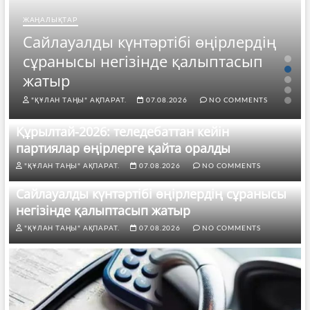
ЖАҢАЛЫҚТАР
Сайлауалды күнтәртібі өңірлердің
сұранысы негізінде қалыптасып
жатыр
"ҚҰЛАН ТАҢЫ" АҚПАРАТ.
07.08.2026
NO COMMENTS
Құрылтай-2026: теледебаттан кейін
партиялар өңірлерге қайта оралды
"ҚҰЛАН ТАҢЫ" АҚПАРАТ.
07.08.2026
NO COMMENTS
Сайлауалды күнтәртібі өңірлердің сұранысы
негізінде қалыптасып жатыр
"ҚҰЛАН ТАҢЫ" АҚПАРАТ.
07.08.2026
NO COMMENTS